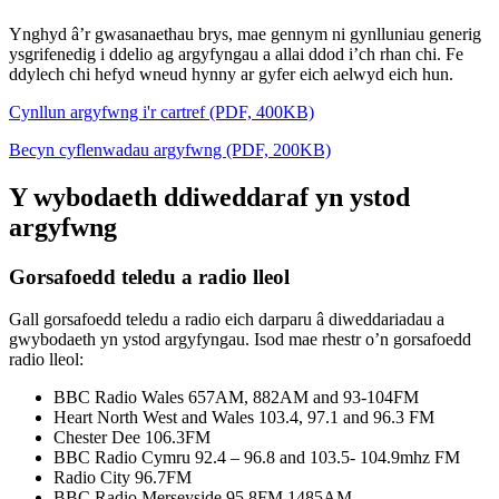
Ynghyd â’r gwasanaethau brys, mae gennym ni gynlluniau generig
ysgrifenedig i ddelio ag argyfyngau a allai ddod i’ch rhan chi. Fe
ddylech chi hefyd wneud hynny ar gyfer eich aelwyd eich hun.
Cynllun argyfwng i'r cartref (PDF, 400KB)
Becyn cyflenwadau argyfwng (PDF, 200KB)
Y wybodaeth ddiweddaraf yn ystod
argyfwng
Gorsafoedd teledu a radio lleol
Gall gorsafoedd teledu a radio eich darparu â diweddariadau a
gwybodaeth yn ystod argyfyngau. Isod mae rhestr o’n gorsafoedd
radio lleol:
BBC Radio Wales 657AM, 882AM and 93-104FM
Heart North West and Wales 103.4, 97.1 and 96.3 FM
Chester Dee 106.3FM
BBC Radio Cymru 92.4 – 96.8 and 103.5- 104.9mhz FM
Radio City 96.7FM
BBC Radio Merseyside 95.8FM 1485AM