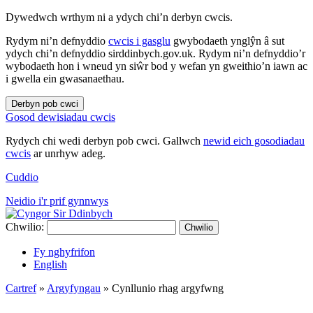
Dywedwch wrthym ni a ydych chi’n derbyn cwcis.
Rydym ni’n defnyddio
cwcis i gasglu
gwybodaeth ynglŷn â sut
ydych chi’n defnyddio sirddinbych.gov.uk. Rydym ni’n defnyddio’r
wybodaeth hon i wneud yn siŵr bod y wefan yn gweithio’n iawn ac
i gwella ein gwasanaethau.
Derbyn pob cwci
Gosod dewisiadau cwcis
Rydych chi wedi derbyn pob cwci. Gallwch
newid eich gosodiadau
cwcis
ar unrhyw adeg.
Cuddio
Neidio i'r prif gynnwys
Chwilio:
Chwilio
Fy nghyfrifon
English
Cartref
»
Argyfyngau
»
Cynllunio rhag argyfwng