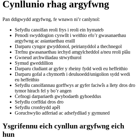
Cynllunio rhag argyfwng
Pan ddigwydd argyfwng, fe wnawn ni’r canlynol:
Sefydlu canolfan reoli frys i reoli ein hymateb
Penodi swyddogion cyswllt i weithio efo’r gwasanaethau
argyfwng ac asiantaethau eraill
Darparu cyngor gwyddonol, peirianyddol a thechnegol
Trefnu gwasanaethau iechyd amgylcheddol a/neu reoli plâu
Gwneud archwiliadau strwythurol
Symud gweddillion
Darparu cludiant ar gyfer y rheiny fydd wedi eu heffeithio
Darparu gofal a chymorth i deuluoedd/unigolion sydd wedi
eu heffeithio
Sefydlu canolfannau gorffwys ar gyfer faciwîs a llety dros dro
tymor hirach fel y bo’r angen
Cefnogi darpariaeth gwybodaeth gyhoeddus
Sefydlu corffdai dros dro
Sefydlu cronfeydd apêl
Goruchwylio adferiad ac adsefydliad y gymuned
Ysgrifennu eich cynllun argyfwng eich
hun