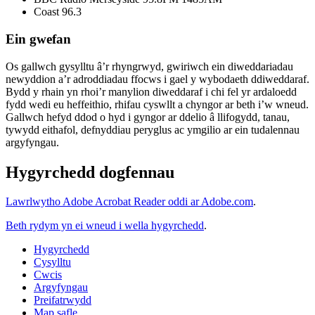
Coast 96.3
Ein gwefan
Os gallwch gysylltu â’r rhyngrwyd, gwiriwch ein diweddariadau
newyddion a’r adroddiadau ffocws i gael y wybodaeth ddiweddaraf.
Bydd y rhain yn rhoi’r manylion diweddaraf i chi fel yr ardaloedd
fydd wedi eu heffeithio, rhifau cyswllt a chyngor ar beth i’w wneud.
Gallwch hefyd ddod o hyd i gyngor ar ddelio â llifogydd, tanau,
tywydd eithafol, defnyddiau peryglus ac ymgilio ar ein tudalennau
argyfyngau.
Hygyrchedd dogfennau
Lawrlwytho Adobe Acrobat Reader oddi ar Adobe.com
.
Beth rydym yn ei wneud i wella hygyrchedd
.
Hygyrchedd
Cysylltu
Cwcis
Argyfyngau
Preifatrwydd
Map safle