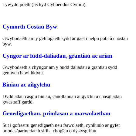
Tywydd poeth (Iechyd Cyhoeddus Cymru).
Cymorth Costau Byw
Gwybodaeth am y gefnogaeth sydd ar gael i helpu pobl â chostau
byw.
Cyngor ar fudd-daliadau, grantiau ac arian
Gwybodaeth a chyngor am y budd-daliadau a grantiau sydd
gennych hawl iddynt.
Biniau ac ailgylchu
Dyddiadau casglu biniau, canolfannau ailgylchu a chasgliadau
gwastraff gardd.
Genedigaethau, priodasau a marwolaethau
Sut i gofrestru genedigaeth neu farwolaeth, cynllunio ar gyfer
priodas/partneriaeth sifil a chopïau o dystysgrifau.