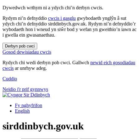
Dywedwch wrthym ni a ydych chi’n derbyn cwcis.
Rydym ni’n defnyddio
cwcis i gasglu
gwybodaeth ynglŷn â sut
ydych chi’n defnyddio sirddinbych.gov.uk. Rydym ni’n defnyddio’r
wybodaeth hon i wneud yn siŵr bod y wefan yn gweithio’n iawn ac
i gwella ein gwasanaethau.
Derbyn pob cwci
Gosod dewisiadau cwcis
Rydych chi wedi derbyn pob cwci. Gallwch
newid eich gosodiadau
cwcis
ar unrhyw adeg.
Cuddio
Neidio i'r prif gynnwys
Fy nghyfrifon
English
sirddinbych.gov.uk