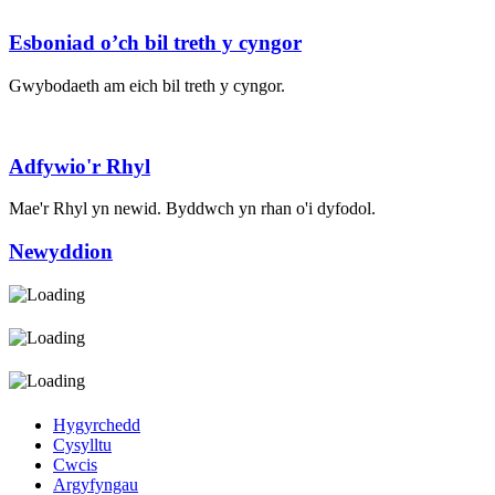
Esboniad o’ch bil treth y cyngor
Gwybodaeth am eich bil treth y cyngor.
Adfywio'r Rhyl
Mae'r Rhyl yn newid. Byddwch yn rhan o'i dyfodol.
Newyddion
Hygyrchedd
Cysylltu
Cwcis
Argyfyngau