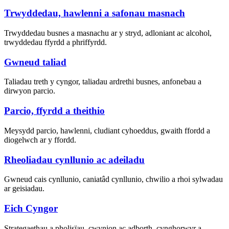
Trwyddedau, hawlenni a safonau masnach
Trwyddedau busnes a masnachu ar y stryd, adloniant ac alcohol,
trwyddedau ffyrdd a phriffyrdd.
Gwneud taliad
Taliadau treth y cyngor, taliadau ardrethi busnes, anfonebau a
dirwyon parcio.
Parcio, ffyrdd a theithio
Meysydd parcio, hawlenni, cludiant cyhoeddus, gwaith ffordd a
diogelwch ar y ffordd.
Rheoliadau cynllunio ac adeiladu
Gwneud cais cynllunio, caniatâd cynllunio, chwilio a rhoi sylwadau
ar geisiadau.
Eich Cyngor
Strategaethau a pholisïau, cwynion ac adborth, cynghorwyr a