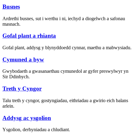
Busnes
Ardrethi busnes, sut i werthu i ni, iechyd a diogelwch a safonau
masnach.
Gofal plant a rhianta
Gofal plant, addysg y blynyddoedd cynnar, maethu a mabwysiadu.
Cymuned a byw
Gwybodaeth a gwasanaethau cymunedol ar gyfer preswylwyr yn
Sir Ddinbych.
Treth y Cyngor
Talu treth y cyngor, gostyngiadau, eithriadau a gwirio eich balans
arlein.
Addysg ac ysgolion
Ysgolion, derbyniadau a chludiant.