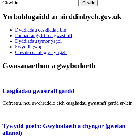
Chwilio:
Chwilio
Yn boblogaidd ar sirddinbych.gov.uk
Dyddiadau casgliadau bin
Parciau ailgylchu a gwastraff
Dyddiadau tymor ysgol
Swyddi gwag
Chwilio catalog y llyfrgell
Gwasanaethau a gwybodaeth
Casgliadau gwastraff gardd
Cofrestru, neu uwchraddio eich casgliadau gwastraff gardd ar-lein.
Tywydd poeth: Gwybodaeth a chyngor (gwefan
allanol)