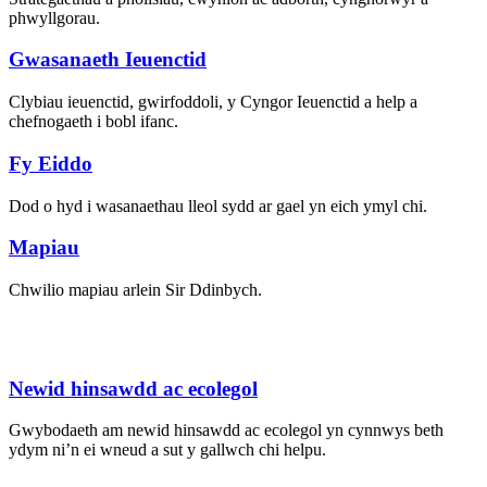
phwyllgorau.
Gwasanaeth Ieuenctid
Clybiau ieuenctid, gwirfoddoli, y Cyngor Ieuenctid a help a
chefnogaeth i bobl ifanc.
Fy Eiddo
Dod o hyd i wasanaethau lleol sydd ar gael yn eich ymyl chi.
Mapiau
Chwilio mapiau arlein Sir Ddinbych.
Newid hinsawdd ac ecolegol
Gwybodaeth am newid hinsawdd ac ecolegol yn cynnwys beth
ydym ni’n ei wneud a sut y gallwch chi helpu.