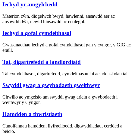
Iechyd yr amgylchedd
Materion cŵn, diogelwch bwyd, hawlenni, ansawdd aer ac
ansawdd dŵr, newid hinsawdd ac ecolegol.
Iechyd a gofal cymdeithasol
Gwasanaethau iechyd a gofal cymdeithasol gan y cyngor, y GIG ac
eraill.
Tai, digartrefedd a landlordiaid
Tai cymdeithasol, digartrefedd, cymdeithasau tai ac addasiadau tai.
Swyddi gwag a gwybodaeth gweithwyr
Chwilio ac ymgeisio am swyddi gwag arlein a gwybodaeth i
weithwyr y Cyngor.
Hamdden a thwristiaeth
Canolfannau hamdden, llyfrgelloedd, digwyddiadau, cerdded a
beicio.