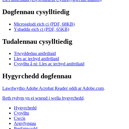
Dogfennau cysylltiedig
Microsglodi eich ci (PDF, 68KB)
Ysbaddu eich ci (PDF, 65KB)
Tudalennau cysylltiedig
Trwyddedau anifeiliaid
Lles ac iechyd anifeiliaid
Cysylltu â ni: Lles ac iechyd anifeiliaid
Hygyrchedd dogfennau
Lawrlwytho Adobe Acrobat Reader oddi ar Adobe.com
.
Beth rydym yn ei wneud i wella hygyrchedd
.
Hygyrchedd
Cysylltu
Cwcis
Argyfyngau
Preifatrwydd