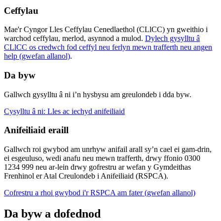
Ceffylau
Mae'r Cyngor Lles Ceffylau Cenedlaethol (CLlCC) yn gweithio i
warchod ceffylau, merlod, asynnod a mulod.
Dylech gysylltu â
CLlCC os credwch fod ceffyl neu ferlyn mewn trafferth neu angen
help (gwefan allanol)
.
Da byw
Gallwch gysylltu â ni i’n hysbysu am greulondeb i dda byw.
Cysylltu â ni: Lles ac iechyd anifeiliaid
Anifeiliaid eraill
Gallwch roi gwybod am unrhyw anifail arall sy’n cael ei gam-drin,
ei esgeuluso, wedi anafu neu mewn trafferth, drwy ffonio 0300
1234 999 neu ar-lein drwy gofrestru ar wefan y Gymdeithas
Frenhinol er Atal Creulondeb i Anifeiliaid (RSPCA).
Cofrestru a rhoi gwybod i'r RSPCA am fater (gwefan allanol)
Da byw a dofednod