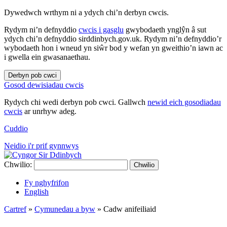
Dywedwch wrthym ni a ydych chi’n derbyn cwcis.
Rydym ni’n defnyddio
cwcis i gasglu
gwybodaeth ynglŷn â sut
ydych chi’n defnyddio sirddinbych.gov.uk. Rydym ni’n defnyddio’r
wybodaeth hon i wneud yn siŵr bod y wefan yn gweithio’n iawn ac
i gwella ein gwasanaethau.
Derbyn pob cwci
Gosod dewisiadau cwcis
Rydych chi wedi derbyn pob cwci. Gallwch
newid eich gosodiadau
cwcis
ar unrhyw adeg.
Cuddio
Neidio i'r prif gynnwys
Chwilio:
Chwilio
Fy nghyfrifon
English
Cartref
»
Cymunedau a byw
»
Cadw anifeiliaid