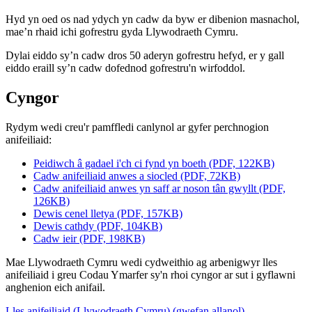
Hyd yn oed os nad ydych yn cadw da byw er dibenion masnachol,
mae’n rhaid ichi gofrestru gyda Llywodraeth Cymru.
Dylai eiddo sy’n cadw dros 50 aderyn gofrestru hefyd, er y gall
eiddo eraill sy’n cadw dofednod gofrestru'n wirfoddol.
Cyngor
Rydym wedi creu'r pamffledi canlynol ar gyfer perchnogion
anifeiliaid:
Peidiwch â gadael i'ch ci fynd yn boeth (PDF, 122KB)
Cadw anifeiliaid anwes a siocled (PDF, 72KB)
Cadw anifeiliaid anwes yn saff ar noson tân gwyllt (PDF,
126KB)
Dewis cenel lletya (PDF, 157KB)
Dewis cathdy (PDF, 104KB)
Cadw ieir (PDF, 198KB)
Mae Llywodraeth Cymru wedi cydweithio ag arbenigwyr lles
anifeiliaid i greu Codau Ymarfer sy'n rhoi cyngor ar sut i gyflawni
anghenion eich anifail.
Lles anifeiliaid (Llywodraeth Cymru) (gwefan allanol)
.