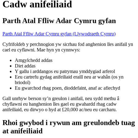
Cadw anifeiliaid
Parth Atal Ffliw Adar Cymru gyfan
Parth Atal Ffliw Adar Cymru gyfan (Llywodraeth Cymru)
Cyfrifoldeb y perchnogion yw sicrhau fod anghenion lles anifail yn
cael eu cyflawni. Mae hyn yn cynnwys:
Amgylchedd addas
Diet addas
Y gallu i arddangos eu patrymau ymddygiad arferol
Eeu cartrefu gydag anifeiliaid eraill neu ar wahân (os yn
briodol)
Eu gwarchod rhag poen, dioddefaint, anaf ac afiechyd
Gall unrhyw berson sy’n greulon i anifail, neu sydd methu â
chyflawni eu hanghenion lles gael eu gwahardd rhag cadw
anifeiliaid, eu dirwyo o hyd at £20,000 ac/neu eu carcharu.
Rhoi gwybod i rywun am greulondeb tuag
at anifeiliaid