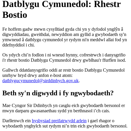
Datblygu Cymunedol: Rhestr
Bostio
Fe hoffem gadw mewn cysylltiad gyda chi yn y dyfodol ynglŷn â
digwyddiadau, gweithdai, newyddion am gyllid a gwybodaeth sy'n
ymwneud â datblygu cymunedol yr rydym ni'n meddwl allai fod yn
ddefnyddiol i chi.
Os ydych chi’n fodlon i ni wneud hynny, cofrestrwch i danysgrifio
i'r rhestr bostio Datblygu Cymunedol drwy gwblhau'r ffurflen isod.
Gallwch ddatdanysgrifio oddi ar restr bostio Datblygu Cymunedol
unrhyw bryd drwy anfon e-bost atom:
datblygucymunedol@sirddinbych.gov.uk
.
Beth sy'n digwydd i fy ngwybodaeth?
Mae Cyngor Sir Ddinbych yn casglu eich gwybodaeth bersonol er
mwyn darparu gwasanaethau sydd yn berthnasol i’ch cais.
Darllenwch ein
hysbysiad preifatrwydd arlein
i gael rhagor o
wybodaeth ynghylch sut rydym ni’n trin eich gwybodaeth bersonol.