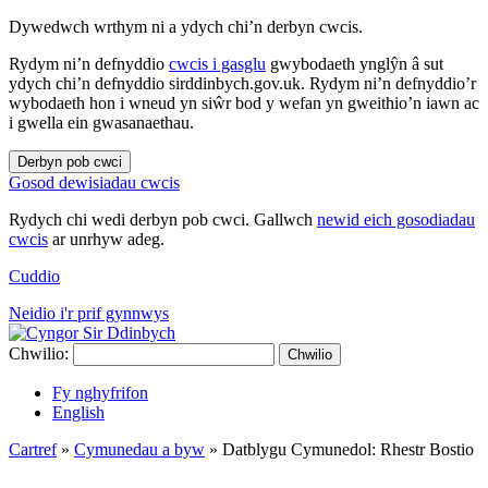
Dywedwch wrthym ni a ydych chi’n derbyn cwcis.
Rydym ni’n defnyddio
cwcis i gasglu
gwybodaeth ynglŷn â sut
ydych chi’n defnyddio sirddinbych.gov.uk. Rydym ni’n defnyddio’r
wybodaeth hon i wneud yn siŵr bod y wefan yn gweithio’n iawn ac
i gwella ein gwasanaethau.
Derbyn pob cwci
Gosod dewisiadau cwcis
Rydych chi wedi derbyn pob cwci. Gallwch
newid eich gosodiadau
cwcis
ar unrhyw adeg.
Cuddio
Neidio i'r prif gynnwys
Chwilio:
Chwilio
Fy nghyfrifon
English
Cartref
»
Cymunedau a byw
»
Datblygu Cymunedol: Rhestr Bostio