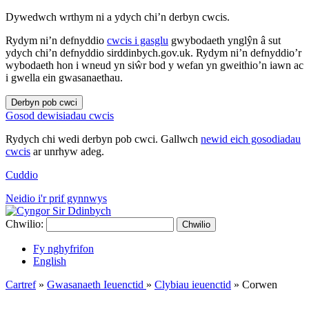
Dywedwch wrthym ni a ydych chi’n derbyn cwcis.
Rydym ni’n defnyddio
cwcis i gasglu
gwybodaeth ynglŷn â sut
ydych chi’n defnyddio sirddinbych.gov.uk. Rydym ni’n defnyddio’r
wybodaeth hon i wneud yn siŵr bod y wefan yn gweithio’n iawn ac
i gwella ein gwasanaethau.
Derbyn pob cwci
Gosod dewisiadau cwcis
Rydych chi wedi derbyn pob cwci. Gallwch
newid eich gosodiadau
cwcis
ar unrhyw adeg.
Cuddio
Neidio i'r prif gynnwys
Chwilio:
Chwilio
Fy nghyfrifon
English
Cartref
»
Gwasanaeth Ieuenctid
»
Clybiau ieuenctid
»
Corwen