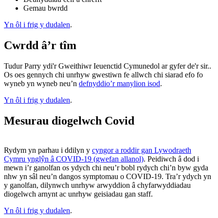
Gemau bwrdd
Yn ôl i frig y dudalen
.
Cwrdd â’r tîm
Tudur Parry ydi'r Gweithiwr Ieuenctid Cymunedol ar gyfer de'r sir..
Os oes gennych chi unrhyw gwestiwn fe allwch chi siarad efo fo
wyneb yn wyneb neu’n
defnyddio’r manylion isod
.
Yn ôl i frig y dudalen
.
Mesurau diogelwch Covid
Rydym yn parhau i ddilyn y
cyngor a roddir gan Lywodraeth
Cymru ynglŷn â COVID-19 (gwefan allanol)
. Peidiwch â dod i
mewn i’r ganolfan os ydych chi neu’r bobl rydych chi’n byw gyda
nhw yn sâl neu’n dangos symptomau o COVID-19. Tra’r ydych yn
y ganolfan, dilynwch unrhyw arwyddion â chyfarwyddiadau
diogelwch arnynt ac unrhyw geisiadau gan staff.
Yn ôl i frig y dudalen
.