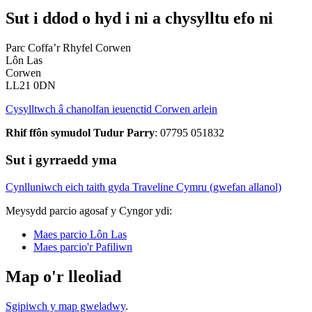
Sut i ddod o hyd i ni a chysylltu efo ni
Parc Coffa’r Rhyfel Corwen
Lôn Las
Corwen
LL21 0DN
Cysylltwch â chanolfan ieuenctid Corwen arlein
Rhif ffôn symudol Tudur Parry
: 07795 051832
Sut i gyrraedd yma
Cynlluniwch eich taith gyda Traveline Cymru (gwefan allanol)
Meysydd parcio agosaf y Cyngor ydi:
Maes parcio Lôn Las
Maes parcio'r Pafiliwn
Map o'r lleoliad
Sgipiwch y map gweladwy
.