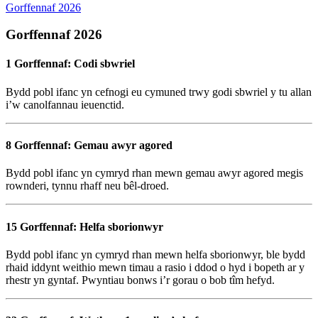
Gorffennaf 2026
Gorffennaf 2026
1 Gorffennaf: Codi sbwriel
Bydd pobl ifanc yn cefnogi eu cymuned trwy godi sbwriel y tu allan
i’w canolfannau ieuenctid.
8 Gorffennaf: Gemau awyr agored
Bydd pobl ifanc yn cymryd rhan mewn gemau awyr agored megis
rownderi, tynnu rhaff neu bêl-droed.
15 Gorffennaf: Helfa sborionwyr
Bydd pobl ifanc yn cymryd rhan mewn helfa sborionwyr, ble bydd
rhaid iddynt weithio mewn timau a rasio i ddod o hyd i bopeth ar y
rhestr yn gyntaf. Pwyntiau bonws i’r gorau o bob tîm hefyd.