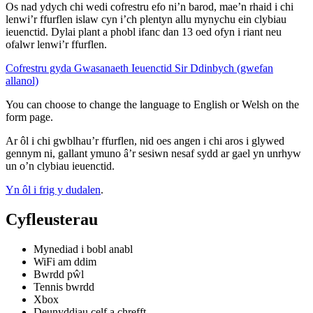
Os nad ydych chi wedi cofrestru efo ni’n barod, mae’n rhaid i chi
lenwi’r ffurflen islaw cyn i’ch plentyn allu mynychu ein clybiau
ieuenctid. Dylai plant a phobl ifanc dan 13 oed ofyn i riant neu
ofalwr lenwi’r ffurflen.
Cofrestru gyda Gwasanaeth Ieuenctid Sir Ddinbych (gwefan
allanol)
You can choose to change the language to English or Welsh on the
form page.
Ar ôl i chi gwblhau’r ffurflen, nid oes angen i chi aros i glywed
gennym ni, gallant ymuno â’r sesiwn nesaf sydd ar gael yn unrhyw
un o’n clybiau ieuenctid.
Yn ôl i frig y dudalen
.
Cyfleusterau
Mynediad i bobl anabl
WiFi am ddim
Bwrdd pŵl
Tennis bwrdd
Xbox
Deunyddiau celf a chrefft