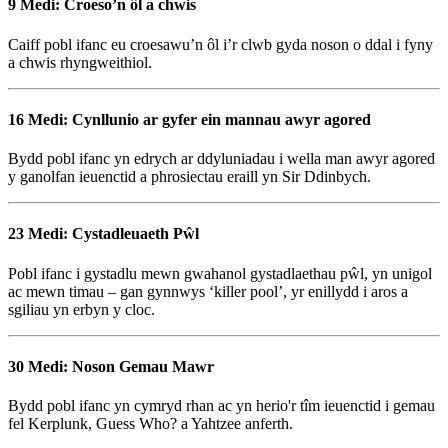
9 Medi: Croeso’n ôl a chwis
Caiff pobl ifanc eu croesawu’n ôl i’r clwb gyda noson o ddal i fyny
a chwis rhyngweithiol.
16 Medi: Cynllunio ar gyfer ein mannau awyr agored
Bydd pobl ifanc yn edrych ar ddyluniadau i wella man awyr agored
y ganolfan ieuenctid a phrosiectau eraill yn Sir Ddinbych.
23 Medi: Cystadleuaeth Pŵl
Pobl ifanc i gystadlu mewn gwahanol gystadlaethau pŵl, yn unigol
ac mewn timau – gan gynnwys ‘killer pool’, yr enillydd i aros a
sgiliau yn erbyn y cloc.
30 Medi: Noson Gemau Mawr
Bydd pobl ifanc yn cymryd rhan ac yn herio'r tîm ieuenctid i gemau
fel Kerplunk, Guess Who? a Yahtzee anferth.