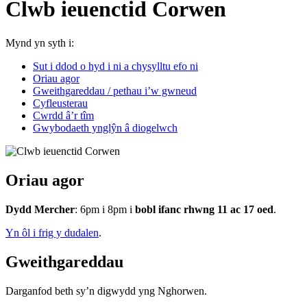
Clwb ieuenctid Corwen
Mynd yn syth i:
Sut i ddod o hyd i ni a chysylltu efo ni
Oriau agor
Gweithgareddau / pethau i’w gwneud
Cyfleusterau
Cwrdd â’r tîm
Gwybodaeth ynglŷn â diogelwch
Oriau agor
Dydd Mercher
: 6pm i 8pm i
bobl ifanc rhwng 11 ac 17 oed
.
Yn ôl i frig y dudalen
.
Gweithgareddau
Darganfod beth sy’n digwydd yng Nghorwen.