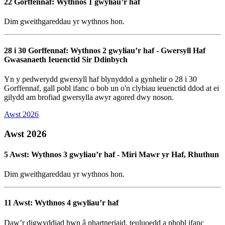
22 Gorffennaf: Wythnos 1 gwyliau’r haf
Dim gweithgareddau yr wythnos hon.
28 i 30 Gorffennaf: Wythnos 2 gwyliau’r haf - Gwersyll Haf
Gwasanaeth Ieuenctid Sir Ddinbych
Yn y pedwerydd gwersyll haf blynyddol a gynhelir o 28 i 30
Gorffennaf, gall pobl ifanc o bob un o'n clybiau ieuenctid ddod at ei
gilydd am brofiad gwersylla awyr agored dwy noson.
Awst 2026
Awst 2026
5 Awst: Wythnos 3 gwyliau’r haf - Miri Mawr yr Haf, Rhuthun
Dim gweithgareddau yr wythnos hon.
11 Awst: Wythnos 4 gwyliau’r haf
Daw’r digwyddiad hwn â phartneriaid, teuluoedd a phobl ifanc