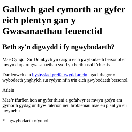
Gallwch gael cymorth ar gyfer
eich plentyn gan y
Gwasanaethau Ieuenctid
Beth sy'n digwydd i fy ngwybodaeth?
Mae Cyngor Sir Ddinbych yn casglu eich gwybodaeth bersonol er
mwyn darparu gwasanaethau sydd yn berthnasol i’ch cais.
Darllenwch ein
hysbysiad preifatrwydd arlein
i gael rhagor o
wybodaeth ynghylch sut rydym ni’n trin eich gwybodaeth bersonol.
Arlein
Mae’r ffurflen hon ar gyfer rhieni a gofalwyr er mwyn gofyn am
gymorth gydag unrhyw faterion neu broblemau mae eu plant yn eu
hwynebu.
*
= gwybodaeth ofynnol.