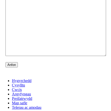
Anfon
Hygyrchedd
Cysylltu
Cwcis
Argyfyngau
Preifatrwydd
Map safle
Telerau ac amodau