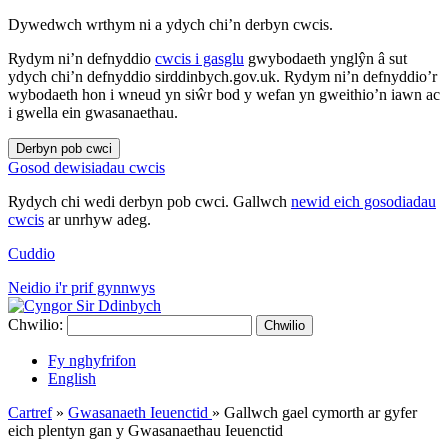
Dywedwch wrthym ni a ydych chi’n derbyn cwcis.
Rydym ni’n defnyddio
cwcis i gasglu
gwybodaeth ynglŷn â sut
ydych chi’n defnyddio sirddinbych.gov.uk. Rydym ni’n defnyddio’r
wybodaeth hon i wneud yn siŵr bod y wefan yn gweithio’n iawn ac
i gwella ein gwasanaethau.
Derbyn pob cwci
Gosod dewisiadau cwcis
Rydych chi wedi derbyn pob cwci. Gallwch
newid eich gosodiadau
cwcis
ar unrhyw adeg.
Cuddio
Neidio i'r prif gynnwys
Chwilio:
Chwilio
Fy nghyfrifon
English
Cartref
»
Gwasanaeth Ieuenctid
»
Gallwch gael cymorth ar gyfer
eich plentyn gan y Gwasanaethau Ieuenctid