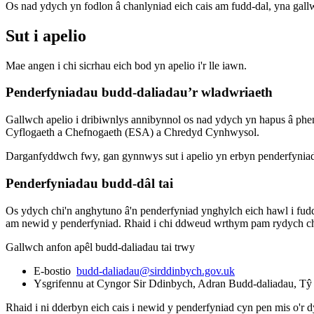
Os nad ydych yn fodlon â chanlyniad eich cais am fudd-dal, yna gallw
Sut i apelio
Mae angen i chi sicrhau eich bod yn apelio i'r lle iawn.
Penderfyniadau budd-daliadau’r wladwriaeth
Gallwch apelio i dribiwnlys annibynnol os nad ydych yn hapus â ph
Cyflogaeth a Chefnogaeth (ESA) a Chredyd Cynhwysol.
Darganfyddwch fwy, gan gynnwys sut i apelio yn erbyn penderfyni
Penderfyniadau budd-dâl tai
Os ydych chi'n anghytuno â'n penderfyniad ynghylch eich hawl i fud
am newid y penderfyniad. Rhaid i chi ddweud wrthym pam rydych chi
Gallwch anfon apêl budd-daliadau tai trwy
E-bostio
budd-daliadau@sirddinbych.gov.uk
Ysgrifennu at Cyngor Sir Ddinbych, Adran Budd-daliadau, Tŷ
Rhaid i ni dderbyn eich cais i newid y penderfyniad cyn pen mis o'r