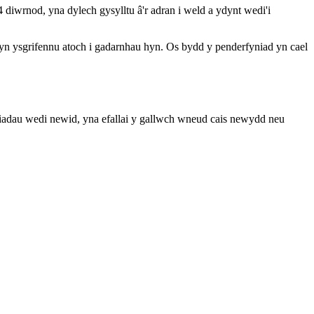
diwrnod, yna dylech gysylltu â'r adran i weld a ydynt wedi'i
yn ysgrifennu atoch i gadarnhau hyn. Os bydd y penderfyniad yn cael
hiadau wedi newid, yna efallai y gallwch wneud cais newydd neu