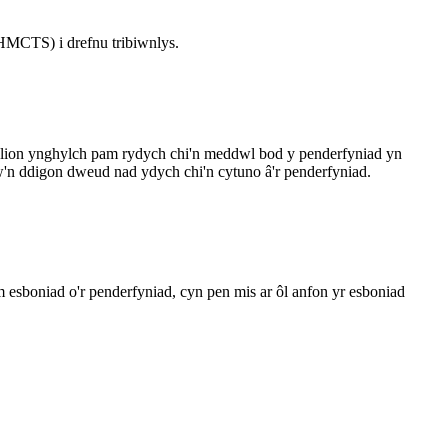
(HMCTS) i drefnu tribiwnlys.
nylion ynghylch pam rydych chi'n meddwl bod y penderfyniad yn
n ddigon dweud nad ydych chi'n cytuno â'r penderfyniad.
 esboniad o'r penderfyniad, cyn pen mis ar ôl anfon yr esboniad