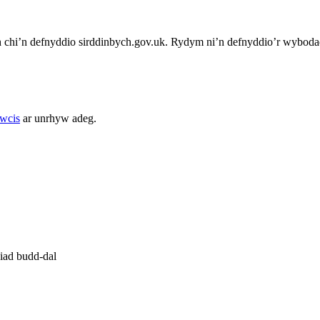
chi’n defnyddio sirddinbych.gov.uk. Rydym ni’n defnyddio’r wybodae
cwcis
ar unrhyw adeg.
iad budd-dal