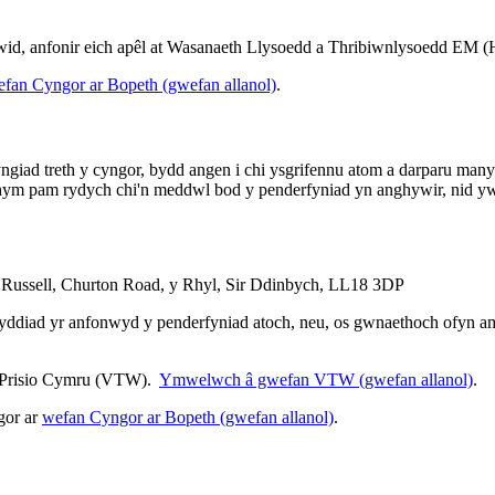
ewid, anfonir eich apêl at Wasanaeth Llysoedd a Thribiwnlysoedd EM 
fan Cyngor ar Bopeth (gwefan allanol)
.
yngiad treth y cyngor, bydd angen i chi ysgrifennu atom a darparu ma
ym pam rydych chi'n meddwl bod y penderfyniad yn anghywir, nid yw'
 Russell, Churton Road, y Rhyl, Sir Ddinbych, LL18 3DP
 dyddiad yr anfonwyd y penderfyniad atoch, neu, os gwnaethoch ofyn am
s Prisio Cymru (VTW).
Ymwelwch â gwefan VTW (gwefan allanol)
.
gor ar
wefan Cyngor ar Bopeth (gwefan allanol)
.