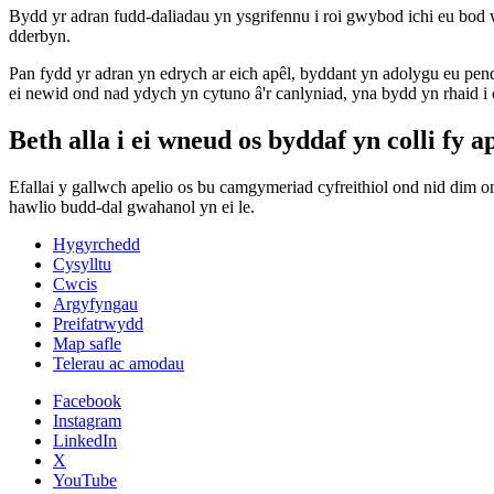
Bydd yr adran fudd-daliadau yn ysgrifennu i roi gwybod ichi eu bod 
dderbyn.
Pan fydd yr adran yn edrych ar eich apêl, byddant yn adolygu eu pe
ei newid ond nad ydych yn cytuno â'r canlyniad, yna bydd yn rhaid i
Beth alla i ei wneud os byddaf yn colli fy a
Efallai y gallwch apelio os bu camgymeriad cyfreithiol ond nid dim
hawlio budd-dal gwahanol yn ei le.
Hygyrchedd
Cysylltu
Cwcis
Argyfyngau
Preifatrwydd
Map safle
Telerau ac amodau
Facebook
Instagram
LinkedIn
X
YouTube