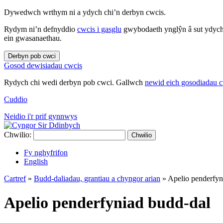
Dywedwch wrthym ni a ydych chi’n derbyn cwcis.
Rydym ni’n defnyddio
cwcis i gasglu
gwybodaeth ynglŷn â sut ydych 
ein gwasanaethau.
Derbyn pob cwci
Gosod dewisiadau cwcis
Rydych chi wedi derbyn pob cwci. Gallwch
newid eich gosodiadau 
Cuddio
Neidio i'r prif gynnwys
Chwilio:
Chwilio
Fy nghyfrifon
English
Cartref
»
Budd-daliadau, grantiau a chyngor arian
»
Apelio penderfyn
Apelio penderfyniad budd-dal