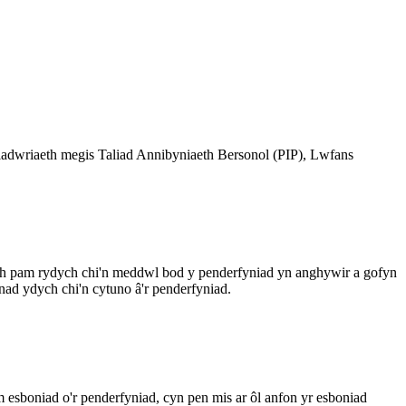
ladwriaeth megis Taliad Annibyniaeth Bersonol (PIP), Lwfans
ylch pam rydych chi'n meddwl bod y penderfyniad yn anghywir a gofyn
d ydych chi'n cytuno â'r penderfyniad.
 esboniad o'r penderfyniad, cyn pen mis ar ôl anfon yr esboniad