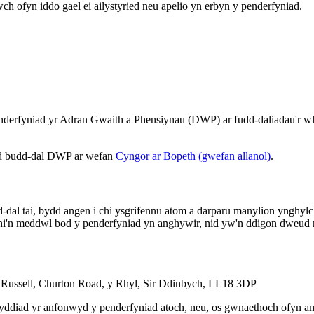
ch ofyn iddo gael ei ailystyried neu apelio yn erbyn y penderfyniad.
enderfyniad yr Adran Gwaith a Phensiynau (DWP) ar fudd-daliadau'r w
ad budd-dal DWP ar wefan
Cyngor ar Bopeth (gwefan allanol)
.
d-dal tai, bydd angen i chi ysgrifennu atom a darparu manylion yngh
'n meddwl bod y penderfyniad yn anghywir, nid yw'n ddigon dweud na
 Russell, Churton Road, y Rhyl, Sir Ddinbych, LL18 3DP
 dyddiad yr anfonwyd y penderfyniad atoch, neu, os gwnaethoch ofyn am