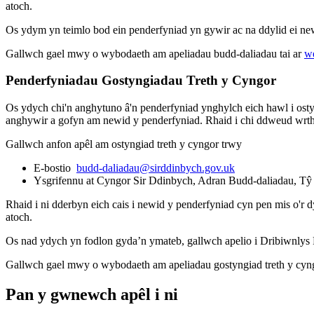
atoch.
Os ydym yn teimlo bod ein penderfyniad yn gywir ac na ddylid ei n
Gallwch gael mwy o wybodaeth am apeliadau budd-daliadau tai ar
we
Penderfyniadau Gostyngiadau Treth y Cyngor
Os ydych chi'n anghytuno â'n penderfyniad ynghylch eich hawl i ost
anghywir a gofyn am newid y penderfyniad. Rhaid i chi ddweud wrth
Gallwch anfon apêl am ostyngiad treth y cyngor trwy
E-bostio
budd-daliadau@sirddinbych.gov.uk
Ysgrifennu at Cyngor Sir Ddinbych, Adran Budd-daliadau, Tŷ
Rhaid i ni dderbyn eich cais i newid y penderfyniad cyn pen mis o'r
atoch.
Os nad ydych yn fodlon gyda’n ymateb, gallwch apelio i Dribiwnly
Gallwch gael mwy o wybodaeth am apeliadau gostyngiad treth y cyn
Pan y gwnewch apêl i ni