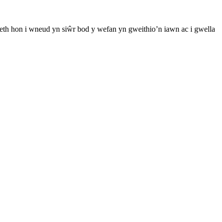
th hon i wneud yn siŵr bod y wefan yn gweithio’n iawn ac i gwella