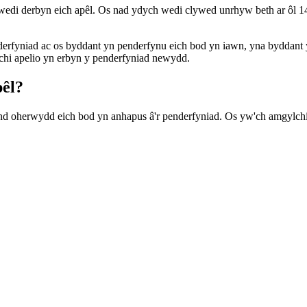
wedi derbyn eich apêl. Os nad ydych wedi clywed unrhyw beth ar ôl 14 
nderfyniad ac os byddant yn penderfynu eich bod yn iawn, yna byddant 
 chi apelio yn erbyn y penderfyniad newydd.
pêl?
 ond oherwydd eich bod yn anhapus â'r penderfyniad. Os yw'ch amgylc