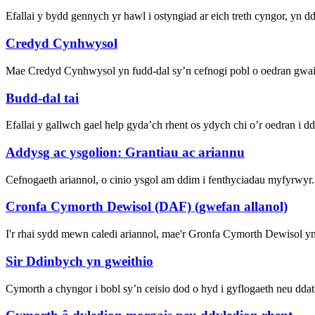
Efallai y bydd gennych yr hawl i ostyngiad ar eich treth cyngor, yn d
Credyd Cynhwysol
Mae Credyd Cynhwysol yn fudd-dal sy’n cefnogi pobl o oedran gwaith
Budd-dal tai
Efallai y gallwch gael help gyda’ch rhent os ydych chi o’r oedran 
Addysg ac ysgolion: Grantiau ac ariannu
Cefnogaeth ariannol, o cinio ysgol am ddim i fenthyciadau myfyrwyr.
Cronfa Cymorth Dewisol (DAF) (gwefan allanol)
I'r rhai sydd mewn caledi ariannol, mae'r Gronfa Cymorth Dewisol yn
Sir Ddinbych yn gweithio
Cymorth a chyngor i bobl sy’n ceisio dod o hyd i gyflogaeth neu dda