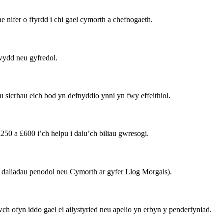
 nifer o ffyrdd i chi gael cymorth a chefnogaeth.
wydd neu gyfredol.
u sicrhau eich bod yn defnyddio ynni yn fwy effeithiol.
50 a £600 i’ch helpu i dalu’ch biliau gwresogi.
 daliadau penodol neu Cymorth ar gyfer Llog Morgais).
ch ofyn iddo gael ei ailystyried neu apelio yn erbyn y penderfyniad.