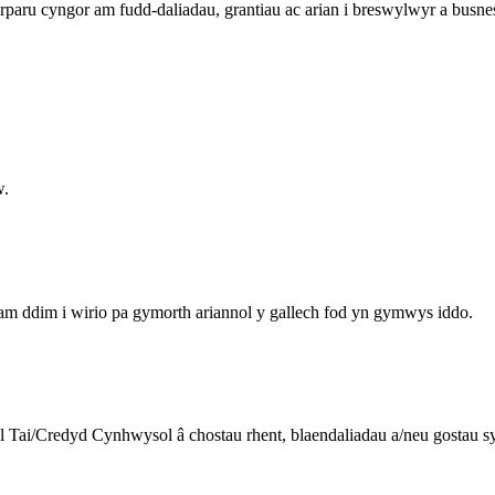
rparu cyngor am fudd-daliadau, grantiau ac arian i breswylwyr a busne
w.
am ddim i wirio pa gymorth ariannol y gallech fod yn gymwys iddo.
dal Tai/Credyd Cynhwysol â chostau rhent, blaendaliadau a/neu gostau s