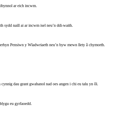
dibynnol ar eich incwm.
 sydd naill ai ar incwm isel neu’n ddi-waith.
i dderbyn Pensiwn y Wladwriaeth neu’n byw mewn llety â chymorth.
 cynnig dau grant gwahanol nad oes angen i chi eu talu yn ôl.
tblygu eu gyrfaoedd.