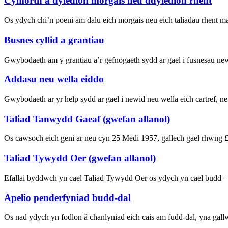
Cymorth â dyledion morgais neu ddyledion rhent
Os ydych chi’n poeni am dalu eich morgais neu eich taliadau rhent mae
Busnes cyllid a grantiau
Gwybodaeth am y grantiau a’r gefnogaeth sydd ar gael i fusnesau ne
Addasu neu wella eiddo
Gwybodaeth ar yr help sydd ar gael i newid neu wella eich cartref, ne
Taliad Tanwydd Gaeaf (gwefan allanol)
Os cawsoch eich geni ar neu cyn 25 Medi 1957, gallech gael rhwng £2
Taliad Tywydd Oer (gwefan allanol)
Efallai byddwch yn cael Taliad Tywydd Oer os ydych yn cael budd –
Apelio penderfyniad budd-dal
Os nad ydych yn fodlon â chanlyniad eich cais am fudd-dal, yna gallw