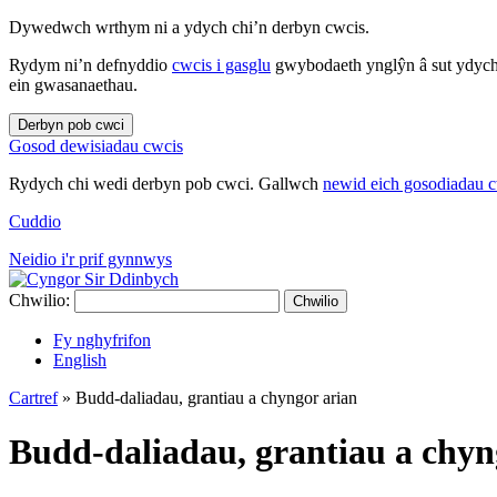
Dywedwch wrthym ni a ydych chi’n derbyn cwcis.
Rydym ni’n defnyddio
cwcis i gasglu
gwybodaeth ynglŷn â sut ydych 
ein gwasanaethau.
Derbyn pob cwci
Gosod dewisiadau cwcis
Rydych chi wedi derbyn pob cwci. Gallwch
newid eich gosodiadau 
Cuddio
Neidio i'r prif gynnwys
Chwilio:
Chwilio
Fy nghyfrifon
English
Cartref
»
Budd-daliadau, grantiau a chyngor arian
Budd-daliadau, grantiau a chyn