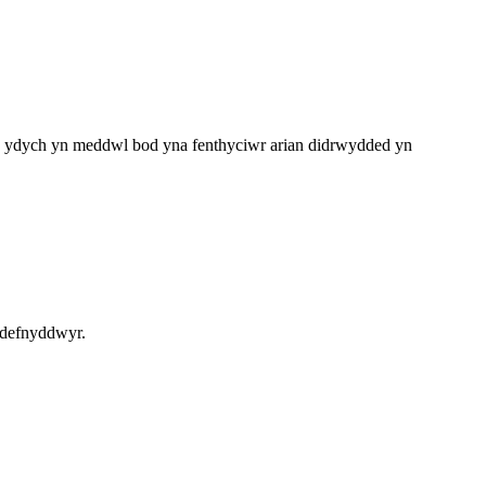
s ydych yn meddwl bod yna fenthyciwr arian didrwydded yn
 defnyddwyr.