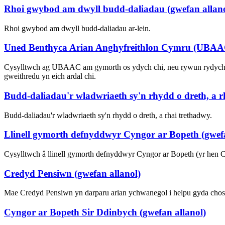
Rhoi gwybod am dwyll budd-daliadau (gwefan allano
Rhoi gwybod am dwyll budd-daliadau ar-lein.
Uned Benthyca Arian Anghyfreithlon Cymru (UBAAC)
Cysylltwch ag UBAAC am gymorth os ydych chi, neu rywun rydych y
gweithredu yn eich ardal chi.
Budd-daliadau'r wladwriaeth sy'n rhydd o dreth, a r
Budd-daliadau'r wladwriaeth sy'n rhydd o dreth, a rhai trethadwy.
Llinell gymorth defnyddwyr Cyngor ar Bopeth (gwefa
Cysylltwch â llinell gymorth defnyddwyr Cyngor ar Bopeth (yr hen 
Credyd Pensiwn (gwefan allanol)
Mae Credyd Pensiwn yn darparu arian ychwanegol i helpu gyda chost
Cyngor ar Bopeth Sir Ddinbych (gwefan allanol)