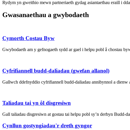
Rydym yn gweithio mewn partneriaeth gydag asiantaethau eraill i dda
Gwasanaethau a gwybodaeth
Cymorth Costau Byw
Gwybodaeth am y gefnogaeth sydd ar gael i helpu pobl â chostau by
Cyfrifiannell budd-daliadau (gwefan allanol)
Gallwch ddefnyddio cyfrifiannell budd-daliadau annibynnol a dienw 
Taliadau tai yn ôl disgresiwn
Gall taliadau disgresiwn at gostau tai helpu pobl sy’n derbyn Budd-
Cynllun gostyngiadau'r dreth gyngor