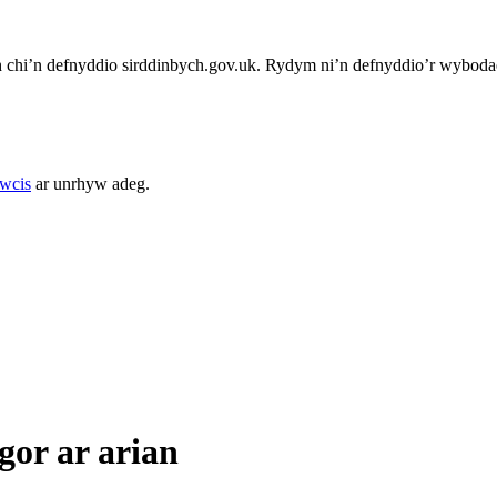
chi’n defnyddio sirddinbych.gov.uk. Rydym ni’n defnyddio’r wybodae
cwcis
ar unrhyw adeg.
gor ar arian