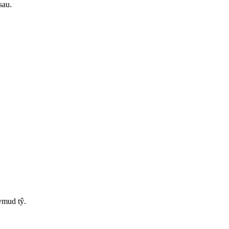
sau.
ymud tŷ.