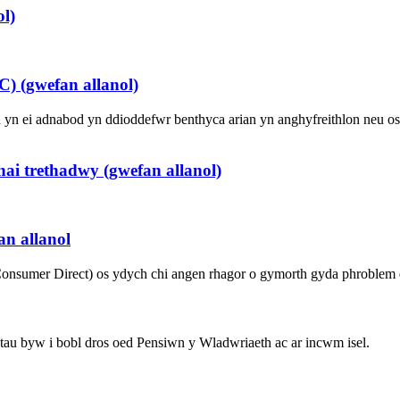
l)
 (gwefan allanol)
n ei adnabod yn ddioddefwr benthyca arian yn anghyfreithlon neu o
hai trethadwy (gwefan allanol)
n allanol
Consumer Direct) os ydych chi angen rhagor o gymorth gyda phroblem
au byw i bobl dros oed Pensiwn y Wladwriaeth ac ar incwm isel.