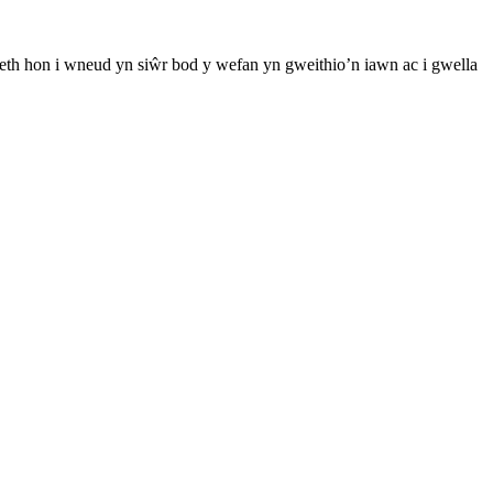
th hon i wneud yn siŵr bod y wefan yn gweithio’n iawn ac i gwella