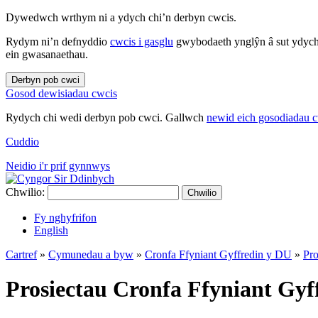
Dywedwch wrthym ni a ydych chi’n derbyn cwcis.
Rydym ni’n defnyddio
cwcis i gasglu
gwybodaeth ynglŷn â sut ydych 
ein gwasanaethau.
Derbyn pob cwci
Gosod dewisiadau cwcis
Rydych chi wedi derbyn pob cwci. Gallwch
newid eich gosodiadau 
Cuddio
Neidio i'r prif gynnwys
Chwilio:
Chwilio
Fy nghyfrifon
English
Cartref
»
Cymunedau a byw
»
Cronfa Ffyniant Gyffredin y DU
»
Pro
Prosiectau Cronfa Ffyniant Gyf