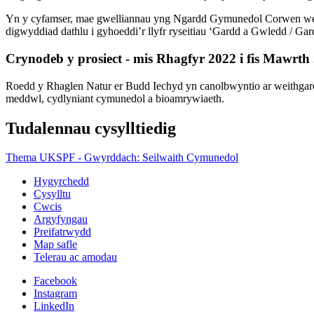
Yn y cyfamser, mae gwelliannau yng Ngardd Gymunedol Corwen wedi 
digwyddiad dathlu i gyhoeddi’r llyfr ryseitiau ‘Gardd a Gwledd / Ga
Crynodeb y prosiect - mis Rhagfyr 2022 i fis Mawrth
Roedd y Rhaglen Natur er Budd Iechyd yn canolbwyntio ar weithgared
meddwl, cydlyniant cymunedol a bioamrywiaeth.
Tudalennau cysylltiedig
Thema UKSPF - Gwyrddach: Seilwaith Cymunedol
Hygyrchedd
Cysylltu
Cwcis
Argyfyngau
Preifatrwydd
Map safle
Telerau ac amodau
Facebook
Instagram
LinkedIn