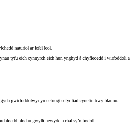
edd naturiol ar lefel leol.
siynau tyfu eich cynnyrch eich hun ynghyd â chyfleoedd i wirfoddoli a
 gyda gwirfoddolwyr yn cefnogi sefydliad cynefin trwy blannu.
rdaloedd blodau gwyllt newydd a rhai sy’n bodoli.