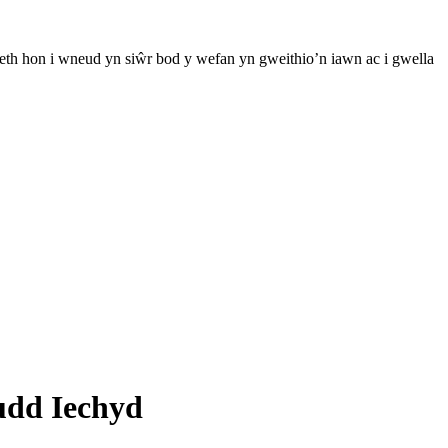
th hon i wneud yn siŵr bod y wefan yn gweithio’n iawn ac i gwella
udd Iechyd