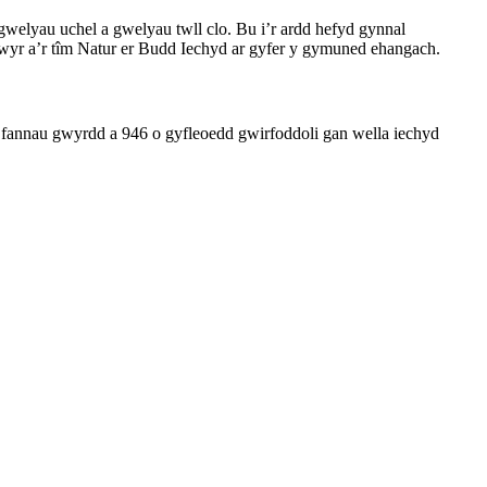
elyau uchel a gwelyau twll clo. Bu i’r ardd hefyd gynnal
olwyr a’r tîm Natur er Budd Iechyd ar gyfer y gymuned ehangach.
i fannau gwyrdd a 946 o gyfleoedd gwirfoddoli gan wella iechyd