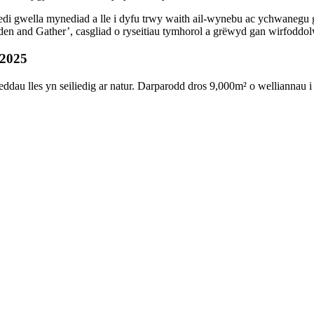
gwella mynediad a lle i dyfu trwy waith ail-wynebu ac ychwanegu gw
rden and Gather’, casgliad o ryseitiau tymhorol a grëwyd gan wirfodd
 2025
dau lles yn seiliedig ar natur. Darparodd dros 9,000m² o welliannau 