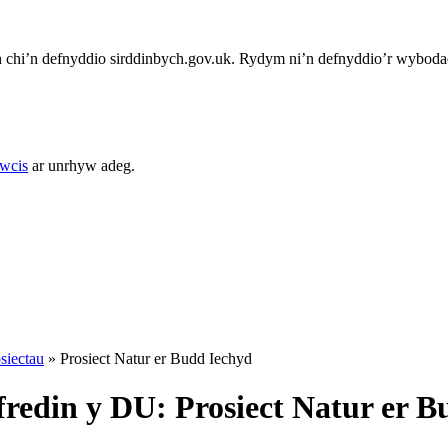
chi’n defnyddio sirddinbych.gov.uk. Rydym ni’n defnyddio’r wybodae
cwcis
ar unrhyw adeg.
siectau
»
Prosiect Natur er Budd Iechyd
fredin y DU: Prosiect Natur er B