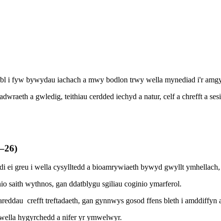
l i fyw bywydau iachach a mwy bodlon trwy wella mynediad i'r amgylch
wraeth a gwledig, teithiau cerdded iechyd a natur, celf a chrefft a se
–26)
i ei greu i wella cysylltedd a bioamrywiaeth bywyd gwyllt ymhellach,
 saith wythnos, gan ddatblygu sgiliau coginio ymarferol.
dau crefft treftadaeth, gan gynnwys gosod ffens bleth i amddiffyn a
ella hygyrchedd a nifer yr ymwelwyr.