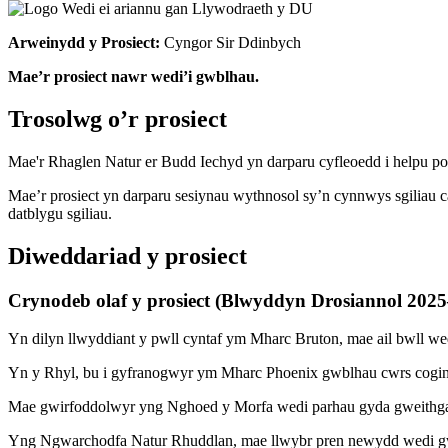
Arweinydd y Prosiect:
Cyngor Sir Ddinbych
Mae’r prosiect nawr wedi’i gwblhau.
Trosolwg o’r prosiect
Mae'r Rhaglen Natur er Budd Iechyd yn darparu cyfleoedd i helpu pob
Mae’r prosiect yn darparu sesiynau wythnosol sy’n cynnwys sgiliau cad
datblygu sgiliau.
Diweddariad y prosiect
Crynodeb olaf y prosiect (Blwyddyn Drosiannol 2025
Yn dilyn llwyddiant y pwll cyntaf ym Mharc Bruton, mae ail bwll wed
Yn y Rhyl, bu i gyfranogwyr ym Mharc Phoenix gwblhau cwrs coginio
Mae gwirfoddolwyr yng Nghoed y Morfa wedi parhau gyda gweithgared
Yng Ngwarchodfa Natur Rhuddlan, mae llwybr pren newydd wedi gw