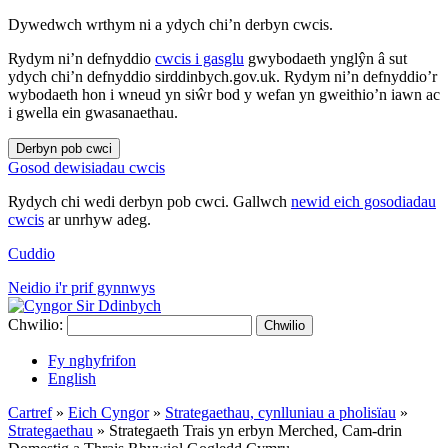
Dywedwch wrthym ni a ydych chi’n derbyn cwcis.
Rydym ni’n defnyddio
cwcis i gasglu
gwybodaeth ynglŷn â sut
ydych chi’n defnyddio sirddinbych.gov.uk. Rydym ni’n defnyddio’r
wybodaeth hon i wneud yn siŵr bod y wefan yn gweithio’n iawn ac
i gwella ein gwasanaethau.
Derbyn pob cwci
Gosod dewisiadau cwcis
Rydych chi wedi derbyn pob cwci. Gallwch
newid eich gosodiadau
cwcis
ar unrhyw adeg.
Cuddio
Neidio i'r prif gynnwys
Chwilio:
Chwilio
Fy nghyfrifon
English
Cartref
»
Eich Cyngor
»
Strategaethau, cynlluniau a pholisïau
»
Strategaethau
»
Strategaeth Trais yn erbyn Merched, Cam-drin