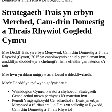
Domestig a Thrais Rhywiol Gogledd Cymru
Strategaeth Trais yn erbyn
Merched, Cam-drin Domestig
a Thrais Rhywiol Gogledd
Cymru
Mae Deddf Trais yn erbyn Menywod, Cam-drin Domestig a Thrais
Rhywiol (Cymru) 2015 yn canolbwyntio ar atal y problemau hyn,
amddiffyn dioddefwyr a chefnogi’r rhai a effeithir gan faterion o'r
fath.
Mae hwn yn ddarn unigryw ac arloesol o ddeddfwriaeth.
Mae’r Ddeddf yn cyflwyno gofyniadau i:
Weinidogion Cymru: Paratoi a chyhoeddi Strategaeth
Genedlaethol mewn perthynas â’r materion hyn
Penodi Ymgynghorydd Cenedlaethol ar Drais yn erbyn
Menywod a ffurfiau eraill o Drais yn seiliedig ar Rywedd,
Cam-drin Domestig a Thrais Rhywiol