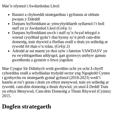
Mae’n ofynnol i Awdurdodau Lleol:
Baratoi a chyhoeddi strategaethau i gyfrannu at olrhain
pwrpas y Ddeddf
Darparu hyfforddiant ac ymwybyddiaeth sylfaenol i’r holl
staff yn yr Awdurdod Lleol (Grŵp 1)
Darparu hyfforddiant uwch i staff sy’n fwyaf tebygol o
wneud cysylltiad gyda’r rhai hynny sy’n profi cam-drin
domestig, trais rhywiol a ffurfiau eraill o drais yn seiliedig ar
rywedd fel rhan o’u rolau. (Grŵp 2)
Adrodd ar sut maent yn rhoi sylw i faterion VAWDASV yn
eu swyddogaethau addysgol, gan gynnwys unrhyw gamau
gweithredu a gymerir o fewn ysgolion
Mae Cyngor Sir Ddinbych wedi gweithio ochr yn ochr â chyrff
cyhoeddus eraill a sefydliadau trydydd sector yng Ngogledd Cymru
i gynhyrchu eu strategaeth gyntaf gyfunol (2018-2023) wedi’i
hanelu at roi’r gorau i drais yn erbyn menywod, trais yn seiliedig ar
rywedd, cam-drin domestig a thrais rhywiol, yn unol â Deddf Trais
yn erbyn Menywod, Cam-drin Domestig a Thrais Rhywiol (Cymru)
2015.
Dogfen strategaeth