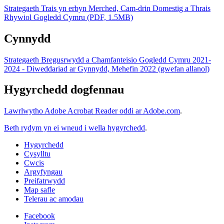
Strategaeth Trais yn erbyn Merched, Cam-drin Domestig a Thrais
Rhywiol Gogledd Cymru (PDF, 1.5MB)
Cynnydd
Strategaeth Bregusrwydd a Chamfanteisio Gogledd Cymru 2021-
2024 - Diweddariad ar Gynnydd, Mehefin 2022 (gwefan allanol)
Hygyrchedd dogfennau
Lawrlwytho Adobe Acrobat Reader oddi ar Adobe.com
.
Beth rydym yn ei wneud i wella hygyrchedd
.
Hygyrchedd
Cysylltu
Cwcis
Argyfyngau
Preifatrwydd
Map safle
Telerau ac amodau
Facebook