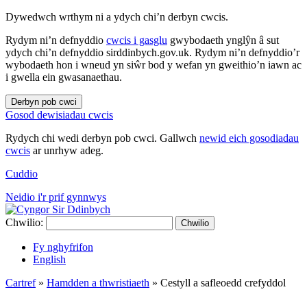
Dywedwch wrthym ni a ydych chi’n derbyn cwcis.
Rydym ni’n defnyddio
cwcis i gasglu
gwybodaeth ynglŷn â sut
ydych chi’n defnyddio sirddinbych.gov.uk. Rydym ni’n defnyddio’r
wybodaeth hon i wneud yn siŵr bod y wefan yn gweithio’n iawn ac
i gwella ein gwasanaethau.
Derbyn pob cwci
Gosod dewisiadau cwcis
Rydych chi wedi derbyn pob cwci. Gallwch
newid eich gosodiadau
cwcis
ar unrhyw adeg.
Cuddio
Neidio i'r prif gynnwys
Chwilio:
Chwilio
Fy nghyfrifon
English
Cartref
»
Hamdden a thwristiaeth
»
Cestyll a safleoedd crefyddol