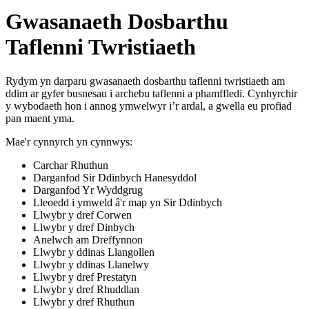
Gwasanaeth Dosbarthu
Taflenni Twristiaeth
Rydym yn darparu gwasanaeth dosbarthu taflenni twristiaeth am
ddim ar gyfer busnesau i archebu taflenni a phamffledi. Cynhyrchir
y wybodaeth hon i annog ymwelwyr i’r ardal, a gwella eu profiad
pan maent yma.
Mae'r cynnyrch yn cynnwys:
Carchar Rhuthun
Darganfod Sir Ddinbych Hanesyddol
Darganfod Yr Wyddgrug
Lleoedd i ymweld â'r map yn Sir Ddinbych
Llwybr y dref Corwen
Llwybr y dref Dinbych
Anelwch am Dreffynnon
Llwybr y ddinas Llangollen
Llwybr y ddinas Llanelwy
Llwybr y dref Prestatyn
Llwybr y dref Rhuddlan
Llwybr y dref Rhuthun