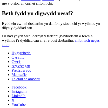
mwy o stoc yn cael ei anfon i chi.
Beth fydd yn digwydd nesaf?
Bydd ein cwmni dosbarthu yn danfon y stoc i chi yr wythnos yn
dilyn y dyddiad cau.
Os nad ydych wedi derbyn y taflenni gwybodaeth o fewn 4
wythnos i’r dyddiad cau ar yr e-bost dosbarthu,
anfonwch neges
atom
.
Hygyrchedd
Cysylltu
Cwcis
Argyfyngau
Preifatrwydd
Map safle
Telerau ac amodau
Facebook
Instagram
LinkedIn
X
YouTube