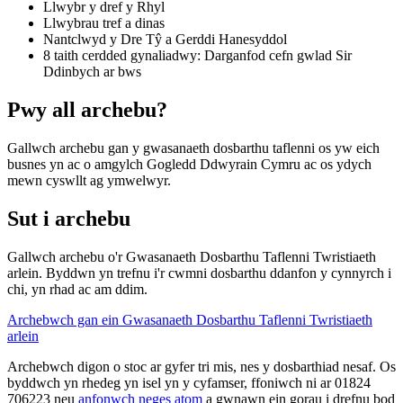
Llwybr y dref y Rhyl
Llwybrau tref a dinas
Nantclwyd y Dre Tŷ a Gerddi Hanesyddol
8 taith cerdded gynaliadwy: Darganfod cefn gwlad Sir
Ddinbych ar bws
Pwy all archebu?
Gallwch archebu gan y gwasanaeth dosbarthu taflenni os yw eich
busnes yn ac o amgylch Gogledd Ddwyrain Cymru ac os ydych
mewn cyswllt ag ymwelwyr.
Sut i archebu
Gallwch archebu o'r Gwasanaeth Dosbarthu Taflenni Twristiaeth
arlein. Byddwn yn trefnu i'r cwmni dosbarthu ddanfon y cynnyrch i
chi, yn rhad ac am ddim.
Archebwch gan ein Gwasanaeth Dosbarthu Taflenni Twristiaeth
arlein
Archebwch digon o stoc ar gyfer tri mis, nes y dosbarthiad nesaf. Os
byddwch yn rhedeg yn isel yn y cyfamser, ffoniwch ni ar 01824
706223 neu
anfonwch neges atom
a gwnawn ein gorau i drefnu bod