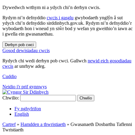
Dywedwch wrthym ni a ydych chi’n derbyn cwcis.
Rydym ni’n defnyddio
cwcis i gasglu
gwybodaeth ynglŷn â sut
ydych chi’n defnyddio sirddinbych.gov.uk. Rydym ni’n defnyddio’r
wybodaeth hon i wneud yn siŵr bod y wefan yn gweithio’n iawn ac
i gwella ein gwasanaethau.
Derbyn pob cwci
Gosod dewisiadau cwcis
Rydych chi wedi derbyn pob cwci. Gallwch
newid eich gosodiadau
cwcis
ar unrhyw adeg.
Cuddio
Neidio i'r prif gynnwys
Chwilio:
Chwilio
Fy nghyfrifon
English
Cartref
»
Hamdden a thwristiaeth
»
Gwasanaeth Dosbarthu Taflenni
Twristiaeth