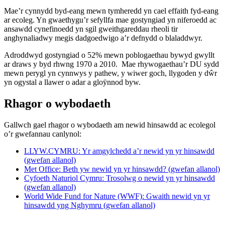
Mae’r cynnydd byd-eang mewn tymheredd yn cael effaith fyd-eang
ar ecoleg. Yn gwaethygu’r sefyllfa mae gostyngiad yn niferoedd ac
ansawdd cynefinoedd yn sgil gweithgareddau rheoli tir
anghynaliadwy megis dadgoedwigo a’r defnydd o blaladdwyr.
Adroddwyd gostyngiad o 52% mewn poblogaethau bywyd gwyllt
ar draws y byd rhwng 1970 a 2010. Mae rhywogaethau’r DU sydd
mewn perygl yn cynnwys y pathew, y wiwer goch, llygoden y dŵr
yn ogystal a llawer o adar a gloÿnnod byw.
Rhagor o wybodaeth
Gallwch gael rhagor o wybodaeth am newid hinsawdd ac ecolegol
o’r gwefannau canlynol:
LLYW.CYMRU: Yr amgylchedd a’r newid yn yr hinsawdd
(gwefan allanol)
Met Office: Beth yw newid yn yr hinsawdd? (gwefan allanol)
Cyfoeth Naturiol Cymru: Trosolwg o newid yn yr hinsawdd
(gwefan allanol)
World Wide Fund for Nature (WWF): Gwaith newid yn yr
hinsawdd yng Nghymru (gwefan allanol)