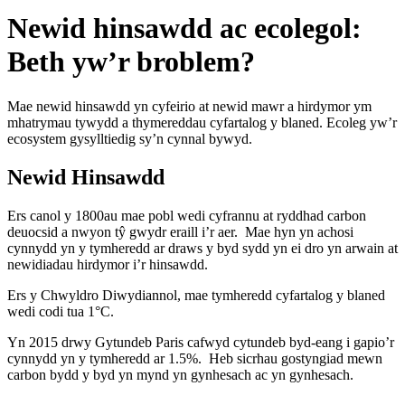
Newid hinsawdd ac ecolegol:
Beth yw’r broblem?
Mae newid hinsawdd yn cyfeirio at newid mawr a hirdymor ym
mhatrymau tywydd a thymereddau cyfartalog y blaned. Ecoleg yw’r
ecosystem gysylltiedig sy’n cynnal bywyd.
Newid Hinsawdd
Ers canol y 1800au mae pobl wedi cyfrannu at ryddhad carbon
deuocsid a nwyon tŷ gwydr eraill i’r aer. Mae hyn yn achosi
cynnydd yn y tymheredd ar draws y byd sydd yn ei dro yn arwain at
newidiadau hirdymor i’r hinsawdd.
Ers y Chwyldro Diwydiannol, mae tymheredd cyfartalog y blaned
wedi codi tua 1°C.
Yn 2015 drwy Gytundeb Paris cafwyd cytundeb byd-eang i gapio’r
cynnydd yn y tymheredd ar 1.5%. Heb sicrhau gostyngiad mewn
carbon bydd y byd yn mynd yn gynhesach ac yn gynhesach.