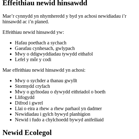
Effeithiau newid hinsawdd
Mae’r cynnydd yn nhymheredd y byd yn achosi newidiadau i’r
hinsawdd ac i’n planed.
Effeithiau newid hinsawdd yw:
Hafau poethach a sychach
Gaeafau cynhesach, gwlypach
Mwy o ddigwyddiadau tywydd eithafol
Lefel y môr y codi
Mae effeithiau newid hinsawdd yn achosi:
Mwy o sychder a thanau gwyllt
Stormydd cryfach
Mwy o gyfnodau o dywydd eithriadol o boeth
Llifogydd
Difrod i gwrel
Llai o eira a rhew a rhew parhaol yn dadmer
Newidiadau i gylch bywyd planhigion
Newid i fudo a chylchoedd bywyd anifeiliaid
Newid Ecolegol