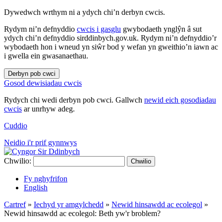
Dywedwch wrthym ni a ydych chi’n derbyn cwcis.
Rydym ni’n defnyddio
cwcis i gasglu
gwybodaeth ynglŷn â sut
ydych chi’n defnyddio sirddinbych.gov.uk. Rydym ni’n defnyddio’r
wybodaeth hon i wneud yn siŵr bod y wefan yn gweithio’n iawn ac
i gwella ein gwasanaethau.
Derbyn pob cwci
Gosod dewisiadau cwcis
Rydych chi wedi derbyn pob cwci. Gallwch
newid eich gosodiadau
cwcis
ar unrhyw adeg.
Cuddio
Neidio i'r prif gynnwys
Chwilio:
Chwilio
Fy nghyfrifon
English
Cartref
»
Iechyd yr amgylchedd
»
Newid hinsawdd ac ecolegol
»
Newid hinsawdd ac ecolegol: Beth yw'r broblem?