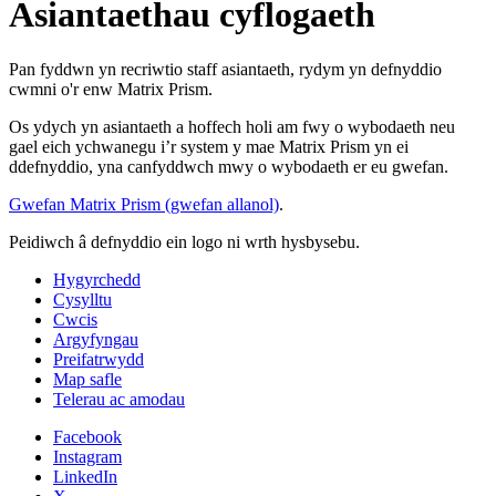
Asiantaethau cyflogaeth
Pan fyddwn yn recriwtio staff asiantaeth, rydym yn defnyddio
cwmni o'r enw Matrix Prism.
Os ydych yn asiantaeth a hoffech holi am fwy o wybodaeth neu
gael eich ychwanegu i’r system y mae Matrix Prism yn ei
ddefnyddio, yna canfyddwch mwy o wybodaeth er eu gwefan.
Gwefan Matrix Prism (gwefan allanol)
.
Peidiwch â defnyddio ein logo ni wrth hysbysebu.
Hygyrchedd
Cysylltu
Cwcis
Argyfyngau
Preifatrwydd
Map safle
Telerau ac amodau
Facebook
Instagram
LinkedIn