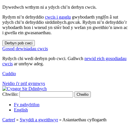
Dywedwch wrthym ni a ydych chi’n derbyn cwcis.
Rydym ni’n defnyddio
cwcis i gasglu
gwybodaeth ynglŷn â sut
ydych chi’n defnyddio sirddinbych.gov.uk. Rydym ni’n defnyddio’r
wybodaeth hon i wneud yn siŵr bod y wefan yn gweithio’n iawn ac
i gwella ein gwasanaethau.
Derbyn pob cwci
Gosod dewisiadau cwcis
Rydych chi wedi derbyn pob cwci. Gallwch
newid eich gosodiadau
cwcis
ar unrhyw adeg.
Cuddio
Neidio i'r prif gynnwys
Chwilio:
Chwilio
Fy nghyfrifon
English
Cartref
»
Swyddi a gweithwyr
»
Asiantaethau cyflogaeth