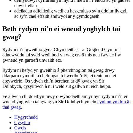
defnyddwyr cyffuriau yn mynd i mewn i’r eiddo ac yn gadael
chwistrellau
adeiladau adfeiliedig wedi eu hesgeuluso sy’n ddolur llygad,
ac sy’n cael effaith andwyol ar y gymdogaeth
Beth rydym ni'n ei wneud ynghylch tai
gwag?
Rydym ni’n gweithio gyda Chymdeithas Tai Gogledd Cymru i
adnewyddu tai sydd wedi bod yn wag ers 6 mis neu fwy ac i’w
gwneud yn gartrefi unwaith eto.
Rydym ni hefyd yn gweithio â pherchnogion tai gwag drwy
ddarparu cymorth a chefnogaeth i werthu’r tŷ, ei rentu neu ei
atgyweirio. Os ydych chi’n berchen ar dŷ gwag yn Sir
Ddinbych, cysylltwch â ni i weld sut gallwn ni eich helpu.
Fe allwch chi dderbyn mwy o wybodaeth am yr hyn rydym ni’n ei
wneud ynghylch tai gwag yn Sir Ddinbych yn ein
cynllun ymdrin â
thai gwag
.
Hygyrchedd
Cysylltu
Cwcis