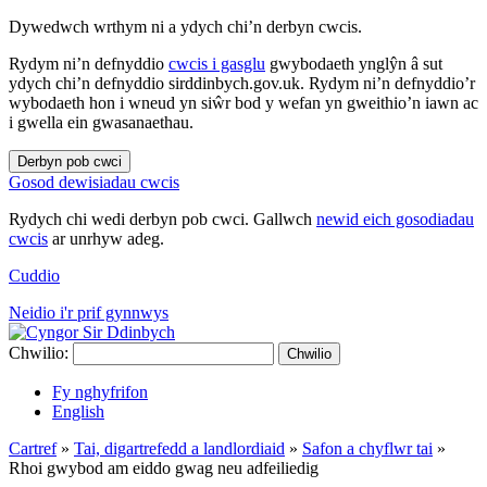
Dywedwch wrthym ni a ydych chi’n derbyn cwcis.
Rydym ni’n defnyddio
cwcis i gasglu
gwybodaeth ynglŷn â sut
ydych chi’n defnyddio sirddinbych.gov.uk. Rydym ni’n defnyddio’r
wybodaeth hon i wneud yn siŵr bod y wefan yn gweithio’n iawn ac
i gwella ein gwasanaethau.
Derbyn pob cwci
Gosod dewisiadau cwcis
Rydych chi wedi derbyn pob cwci. Gallwch
newid eich gosodiadau
cwcis
ar unrhyw adeg.
Cuddio
Neidio i'r prif gynnwys
Chwilio:
Chwilio
Fy nghyfrifon
English
Cartref
»
Tai, digartrefedd a landlordiaid
»
Safon a chyflwr tai
»
Rhoi gwybod am eiddo gwag neu adfeiliedig