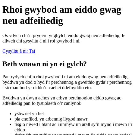
Rhoi gwybod am eiddo gwag
neu adfeiliedig
Os ydych chi’n pryderu ynghylch eiddo gwag neu adfeiliedig, fe
allwch chi gysylltu â ni i roi gwybod i ni.
Cysylltu â ni: Tai
Beth wnawn ni yn ei gylch?
Pan rydych chi’n rhoi gwybod i ni am eiddo gwag neu adfeiliedig,
byddwn yn dod o hyd i’r perchennog a gweithio gyda’r perchennog
i sicrhau bod yr eiddo’n cael ei ddefnyddio eto.
Byddwn yn dwyn achos yn erbyn perchnogion eiddo gwag ac
adfeiliedig pan fo tystiolaeth o’r canlynol:
ysbwriel yn hel
pla cnofilod, yn arbennig llygod mawr
risg o niwed i blant ac i unrhyw un arall sy’n mynd i mewn i’r
eiddo