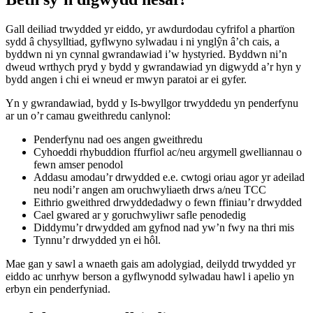
Gall deiliad trwydded yr eiddo, yr awdurdodau cyfrifol a phartïon
sydd â chysylltiad, gyflwyno sylwadau i ni ynglŷn â’ch cais, a
byddwn ni yn cynnal gwrandawiad i’w hystyried. Byddwn ni’n
dweud wrthych pryd y bydd y gwrandawiad yn digwydd a’r hyn y
bydd angen i chi ei wneud er mwyn paratoi ar ei gyfer.
Yn y gwrandawiad, bydd y Is-bwyllgor trwyddedu yn penderfynu
ar un o’r camau gweithredu canlynol:
Penderfynu nad oes angen gweithredu
Cyhoeddi rhybuddion ffurfiol ac/neu argymell gwelliannau o
fewn amser penodol
Addasu amodau’r drwydded e.e. cwtogi oriau agor yr adeilad
neu nodi’r angen am oruchwyliaeth drws a/neu TCC
Eithrio gweithred drwyddedadwy o fewn ffiniau’r drwydded
Cael gwared ar y goruchwyliwr safle penodedig
Diddymu’r drwydded am gyfnod nad yw’n fwy na thri mis
Tynnu’r drwydded yn ei hôl.
Mae gan y sawl a wnaeth gais am adolygiad, deilydd trwydded yr
eiddo ac unrhyw berson a gyflwynodd sylwadau hawl i apelio yn
erbyn ein penderfyniad.