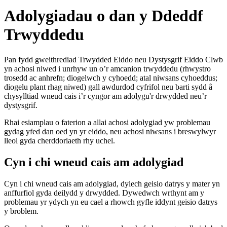
Adolygiadau o dan y Ddeddf
Trwyddedu
Pan fydd gweithrediad Trwydded Eiddo neu Dystysgrif Eiddo Clwb
yn achosi niwed i unrhyw un o’r amcanion trwyddedu (rhwystro
trosedd ac anhrefn; diogelwch y cyhoedd; atal niwsans cyhoeddus;
diogelu plant rhag niwed) gall awdurdod cyfrifol neu barti sydd â
chysylltiad wneud cais i’r cyngor am adolygu'r drwydded neu’r
dystysgrif.
Rhai esiamplau o faterion a allai achosi adolygiad yw problemau
gydag yfed dan oed yn yr eiddo, neu achosi niwsans i breswylwyr
lleol gyda cherddoriaeth rhy uchel.
Cyn i chi wneud cais am adolygiad
Cyn i chi wneud cais am adolygiad, dylech geisio datrys y mater yn
anffurfiol gyda deilydd y drwydded. Dywedwch wrthynt am y
problemau yr ydych yn eu cael a rhowch gyfle iddynt geisio datrys
y broblem.