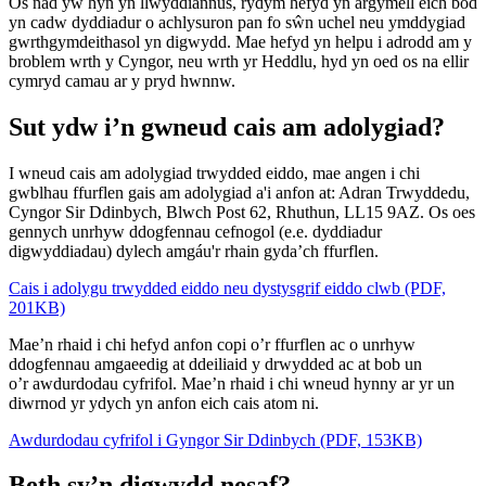
Os nad yw hyn yn llwyddiannus, rydym hefyd yn argymell eich bod
yn cadw dyddiadur o achlysuron pan fo sŵn uchel neu ymddygiad
gwrthgymdeithasol yn digwydd. Mae hefyd yn helpu i adrodd am y
broblem wrth y Cyngor, neu wrth yr Heddlu, hyd yn oed os na ellir
cymryd camau ar y pryd hwnnw.
Sut ydw i’n gwneud cais am adolygiad?
I wneud cais am adolygiad trwydded eiddo, mae angen i chi
gwblhau ffurflen gais am adolygiad a'i anfon at: Adran Trwyddedu,
Cyngor Sir Ddinbych, Blwch Post 62, Rhuthun, LL15 9AZ. Os oes
gennych unrhyw ddogfennau cefnogol (e.e. dyddiadur
digwyddiadau) dylech amgáu'r rhain gyda’ch ffurflen.
Cais i adolygu trwydded eiddo neu dystysgrif eiddo clwb (PDF,
201KB)
Mae’n rhaid i chi hefyd anfon copi o’r ffurflen ac o unrhyw
ddogfennau amgaeedig at ddeiliaid y drwydded ac at bob un
o’r awdurdodau cyfrifol. Mae’n rhaid i chi wneud hynny ar yr un
diwrnod yr ydych yn anfon eich cais atom ni.
Awdurdodau cyfrifol i Gyngor Sir Ddinbych (PDF, 153KB)
Beth sy’n digwydd nesaf?