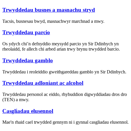
Trwyddedau busnes a masnachu stryd
Tacsis, busnesau bwyd, masnachwyr marchnad a mwy.
Trwyddedau parcio
Os ydych chi’n defnyddio meysydd parcio yn Sir Ddinbych yn
rheolaidd, fe allech chi arbed arian trwy brynu trwydded barcio.
Trwyddedau gamblo
Trwyddedau i reoleiddio gweithgareddau gamblo yn Sir Ddinbych.
Trwyddedau adloniant ac alcohol
Trwyddedau personol ac eiddo, rhybuddion digwyddiadau dros dro
(TEN) a mwy.
Casgliadau elusennol
Mae'n rhaid cael trwydded gennym ni i gynnal casgliadau elusennol.