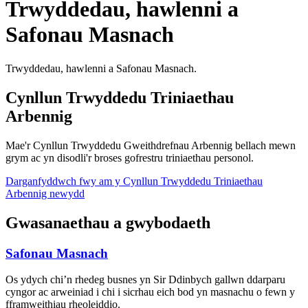
Trwyddedau, hawlenni a
Safonau Masnach
Trwyddedau, hawlenni a Safonau Masnach.
Cynllun Trwyddedu Triniaethau
Arbennig
Mae'r Cynllun Trwyddedu Gweithdrefnau Arbennig bellach mewn
grym ac yn disodli'r broses gofrestru triniaethau personol.
Darganfyddwch fwy am y Cynllun Trwyddedu Triniaethau
Arbennig newydd
Gwasanaethau a gwybodaeth
Safonau Masnach
Os ydych chi’n rhedeg busnes yn Sir Ddinbych gallwn ddarparu
cyngor ac arweiniad i chi i sicrhau eich bod yn masnachu o fewn y
fframweithiau rheoleiddio.