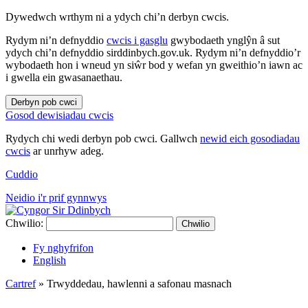
Dywedwch wrthym ni a ydych chi’n derbyn cwcis.
Rydym ni’n defnyddio
cwcis i gasglu
gwybodaeth ynglŷn â sut
ydych chi’n defnyddio sirddinbych.gov.uk. Rydym ni’n defnyddio’r
wybodaeth hon i wneud yn siŵr bod y wefan yn gweithio’n iawn ac
i gwella ein gwasanaethau.
Derbyn pob cwci
Gosod dewisiadau cwcis
Rydych chi wedi derbyn pob cwci. Gallwch
newid eich gosodiadau
cwcis
ar unrhyw adeg.
Cuddio
Neidio i'r prif gynnwys
Chwilio:
Chwilio
Fy nghyfrifon
English
Cartref
»
Trwyddedau, hawlenni a safonau masnach