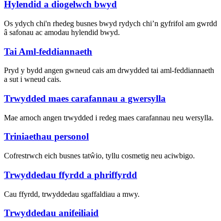
Hylendid a diogelwch bwyd
Os ydych chi'n rhedeg busnes bwyd rydych chi’n gyfrifol am gwrdd
â safonau ac amodau hylendid bwyd.
Tai Aml-feddiannaeth
Pryd y bydd angen gwneud cais am drwydded tai aml-feddiannaeth
a sut i wneud cais.
Trwydded maes carafannau a gwersylla
Mae arnoch angen trwydded i redeg maes carafannau neu wersylla.
Triniaethau personol
Cofrestrwch eich busnes tatŵio, tyllu cosmetig neu aciwbigo.
Trwyddedau ffyrdd a phriffyrdd
Cau ffyrdd, trwyddedau sgaffaldiau a mwy.
Trwyddedau anifeiliaid