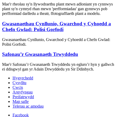
Mae'r rheolau sy'n llywodraethu plant mewn adloniant yn cynnwys
plant sy'n cymryd rhan mewn 'perfformiadau' gan gynnwys pob
perfformiad darlledu a theatr, ffotograffiaeth plant a modelu.
Gwasanaethau Cynllunio, Gwarchod y Cyhoedd a
Chefn Gwlad: Polisi Gorfodi
Gwasanaethau Cynllunio, Gwarchod y Cyhoedd a Chefn Gwlad:
Polisi Gorfodi.
Safonau’r Gwasanaeth Trwyddedu
Mae'r Safonau’r Gwasanaeth Trwyddedu yn egluro’r hyn y gallwch
ei ddisgwyl gan yr Adain Drwyddedu yn Sir Ddinbych.
Hygyrchedd
Cysylltu
Cwcis
Argyfyngau
Preifatrwydd
Map safle
Telerau ac amodau
Facebook