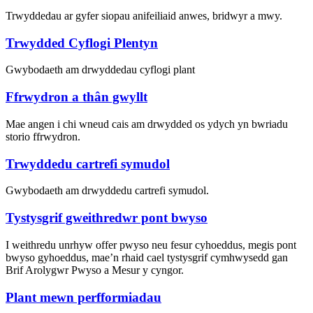
Trwyddedau ar gyfer siopau anifeiliaid anwes, bridwyr a mwy.
Trwydded Cyflogi Plentyn
Gwybodaeth am drwyddedau cyflogi plant
Ffrwydron a thân gwyllt
Mae angen i chi wneud cais am drwydded os ydych yn bwriadu
storio ffrwydron.
Trwyddedu cartrefi symudol
Gwybodaeth am drwyddedu cartrefi symudol.
Tystysgrif gweithredwr pont bwyso
I weithredu unrhyw offer pwyso neu fesur cyhoeddus, megis pont
bwyso gyhoeddus, mae’n rhaid cael tystysgrif cymhwysedd gan
Brif Arolygwr Pwyso a Mesur y cyngor.
Plant mewn perfformiadau