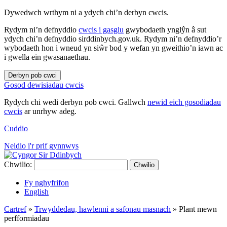
Dywedwch wrthym ni a ydych chi’n derbyn cwcis.
Rydym ni’n defnyddio
cwcis i gasglu
gwybodaeth ynglŷn â sut
ydych chi’n defnyddio sirddinbych.gov.uk. Rydym ni’n defnyddio’r
wybodaeth hon i wneud yn siŵr bod y wefan yn gweithio’n iawn ac
i gwella ein gwasanaethau.
Derbyn pob cwci
Gosod dewisiadau cwcis
Rydych chi wedi derbyn pob cwci. Gallwch
newid eich gosodiadau
cwcis
ar unrhyw adeg.
Cuddio
Neidio i'r prif gynnwys
Chwilio:
Chwilio
Fy nghyfrifon
English
Cartref
»
Trwyddedau, hawlenni a safonau masnach
»
Plant mewn
perfformiadau