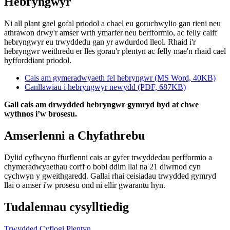
Hebryngwyr
Ni all plant gael gofal priodol a chael eu goruchwylio gan rieni neu
athrawon drwy'r amser wrth ymarfer neu berfformio, ac felly caiff
hebryngwyr eu trwyddedu gan yr awdurdod lleol. Rhaid i'r
hebryngwr weithredu er lles gorau'r plentyn ac felly mae'n rhaid cael
hyfforddiant priodol.
Cais am gymeradwyaeth fel hebryngwr (MS Word, 40KB)
Canllawiau i hebryngwyr newydd (PDF, 687KB)
Gall cais am drwydded hebryngwr gymryd hyd at chwe
wythnos i’w brosesu.
Amserlenni a Chyfathrebu
Dylid cyflwyno ffurflenni cais ar gyfer trwyddedau perfformio a
chymeradwyaethau corff o bobl ddim llai na 21 diwrnod cyn
cychwyn y gweithgaredd. Gallai rhai ceisiadau trwydded gymryd
llai o amser i'w prosesu ond ni ellir gwarantu hyn.
Tudalennau cysylltiedig
Trwydded Cyflogi Plentyn