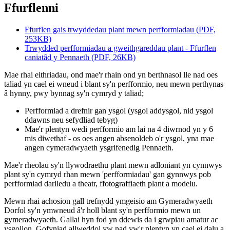
Ffurflenni
Ffurflen gais trwyddedau plant mewn perfformiadau (PDF,
253KB)
Trwydded perfformiadau a gweithgareddau plant - Ffurflen
caniatâd y Pennaeth (PDF, 26KB)
Mae rhai eithriadau, ond mae'r rhain ond yn berthnasol lle nad oes
taliad yn cael ei wneud i blant sy'n perfformio, neu mewn perthynas
â hynny, pwy bynnag sy'n cymryd y taliad;
Perfformiad a drefnir gan ysgol (ysgol addysgol, nid ysgol
ddawns neu sefydliad tebyg)
Mae'r plentyn wedi perfformio am lai na 4 diwrnod yn y 6
mis diwethaf - os oes angen absenoldeb o'r ysgol, yna mae
angen cymeradwyaeth ysgrifenedig Pennaeth.
Mae'r rheolau sy'n llywodraethu plant mewn adloniant yn cynnwys
plant sy'n cymryd rhan mewn 'perfformiadau' gan gynnwys pob
perfformiad darlledu a theatr, ffotograffiaeth plant a modelu.
Mewn rhai achosion gall trefnydd ymgeisio am Gymeradwyaeth
Dorfol sy'n ymwneud â'r holl blant sy'n perfformio mewn un
gymeradwyaeth. Gallai hyn fod yn ddewis da i grwpiau amatur ac
ysgolion. Gofyniad allweddol yw nad yw'r plentyn yn cael ei dalu a