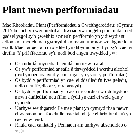
Plant mewn perfformiadau
Mae Rheoliadau Plant (Perfformiadau a Gweithgareddau) (Cymru)
2015 bellach yn weithredol a'u bwriad yw diogelu plant o dan oed
gadael ysgol sy'n gweithio ac/neu'n perfformio yn y diwydiant
adloniant, modelu neu gymryd rhan mewn unrhyw weithgareddau
eraill. Mae'r angen am drwydded yn dibynnu ar yr hyn sy'n cael ei
drefnu. Y prif ffactorau sy'n nodi bod angen trwydded yw:
Os codir tâl mynediad neu dâl am reswm arall
Os yw'r perfformiad ar safle â thrwydded i werthu alcohol
(hyd yn oed os bydd y bar ar gau yn ystod y perfformiad)
Os bydd y perfformiad yn cael ei ddarlledu'n fyw (teledu,
radio neu ffrydio ar y rhyngrwyd)
Os bydd y perfformiad yn cael ei recordio i'w ddefnyddio
mewn darllediad neu ffilm a fydd yn cael ei weld gan y
cyhoedd
Unrhyw weithgaredd lle mae plant yn cymryd rhan mewn
chwaraeon neu fodelu lle mae taliad, (ac eithrio treuliau) yn
cael ei wneud.
Rhaid cael caniatâd y Pennaeth am unrhyw absenoldeb o
ysgol