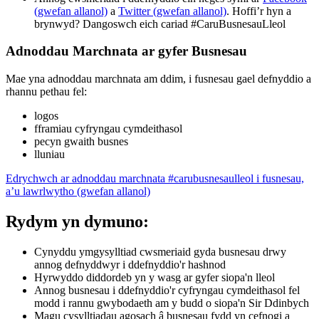
(gwefan allanol)
a
Twitter (gwefan allanol)
. Hoffi’r hyn a
brynwyd? Dangoswch eich cariad #CaruBusnesauLleol
Adnoddau Marchnata ar gyfer Busnesau
Mae yna adnoddau marchnata am ddim, i fusnesau gael defnyddio a
rhannu pethau fel:
logos
fframiau cyfryngau cymdeithasol
pecyn gwaith busnes
lluniau
Edrychwch ar adnoddau marchnata #carubusnesaulleol i fusnesau,
a’u lawrlwytho (gwefan allanol)
Rydym yn dymuno:
Cynyddu ymgysylltiad cwsmeriaid gyda busnesau drwy
annog defnyddwyr i ddefnyddio'r hashnod
Hyrwyddo diddordeb yn y wasg ar gyfer siopa'n lleol
Annog busnesau i ddefnyddio'r cyfryngau cymdeithasol fel
modd i rannu gwybodaeth am y budd o siopa'n Sir Ddinbych
Magu cysylltiadau agosach â busnesau fydd yn cefnogi a