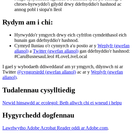
chroes-hyrwyddo'i gilydd drwy ddefnyddio'r hashnod ac
annog pobl i siopa'n lleol
Rydym am i chi:
Hyrwyddo'r ymgyrch drwy eich cyfrifon cymdeithasol eich
hunain gan ddefnyddio'r hashnod.
Cymryd lluniau o'r cynnyrch a'u postio ar y
Weplyfr (gwefan
allanol)
a
Twitter (gwefan allanol)
gan ddefnyddio'r hashnod:
#CaruBusnesauLleol #LoveLiveLocal
I gael y wybodaeth ddiweddaraf am yr ymgyrch, dilynwch ni ar
Twitter
@cyngorsirdd (gwefan allanol)
ac ar y
Weplyfr (gwefan
allanol)
.
Tudalennau cysylltiedig
Newid hinsawdd ac ecolegol: Beth allwch chi ei wneud i helpu
Hygyrchedd dogfennau
Lawrlwytho Adobe Acrobat Reader oddi ar Adobe.com
.