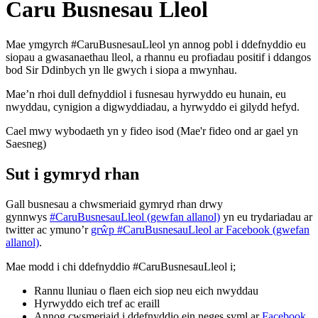
Caru Busnesau Lleol
Mae ymgyrch #CaruBusnesauLleol yn annog pobl i ddefnyddio eu
siopau a gwasanaethau lleol, a rhannu eu profiadau positif i ddangos
bod Sir Ddinbych yn lle gwych i siopa a mwynhau.
Mae’n rhoi dull defnyddiol i fusnesau hyrwyddo eu hunain, eu
nwyddau, cynigion a digwyddiadau, a hyrwyddo ei gilydd hefyd.
Cael mwy wybodaeth yn y fideo isod (Mae'r fideo ond ar gael yn
Saesneg)
Sut i gymryd rhan
Gall busnesau a chwsmeriaid gymryd rhan drwy
gynnwys
#CaruBusnesauLleol (gewfan allanol)
yn eu trydariadau ar
twitter ac ymuno’r
grŵp #CaruBusnesauLleol ar Facebook (gwefan
allanol)
.
Mae modd i chi ddefnyddio #CaruBusnesauLleol i;
Rannu lluniau o flaen eich siop neu eich nwyddau
Hyrwyddo eich tref ac eraill
Annog cwsmeriaid i ddefnyddio ein neges syml ar
Facebook