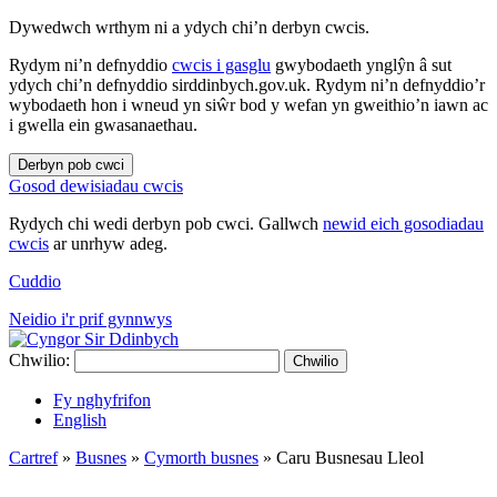
Dywedwch wrthym ni a ydych chi’n derbyn cwcis.
Rydym ni’n defnyddio
cwcis i gasglu
gwybodaeth ynglŷn â sut
ydych chi’n defnyddio sirddinbych.gov.uk. Rydym ni’n defnyddio’r
wybodaeth hon i wneud yn siŵr bod y wefan yn gweithio’n iawn ac
i gwella ein gwasanaethau.
Derbyn pob cwci
Gosod dewisiadau cwcis
Rydych chi wedi derbyn pob cwci. Gallwch
newid eich gosodiadau
cwcis
ar unrhyw adeg.
Cuddio
Neidio i'r prif gynnwys
Chwilio:
Chwilio
Fy nghyfrifon
English
Cartref
»
Busnes
»
Cymorth busnes
»
Caru Busnesau Lleol