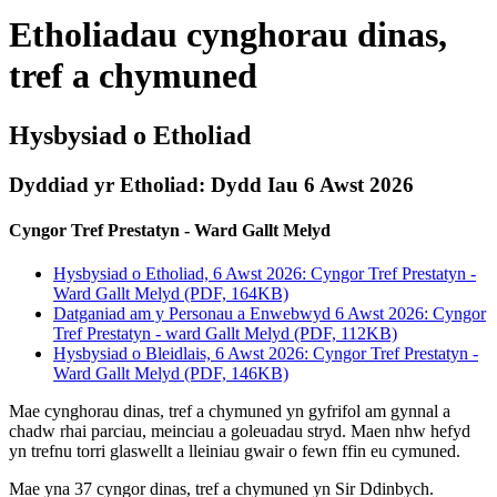
Etholiadau cynghorau dinas,
tref a chymuned
Hysbysiad o Etholiad
Dyddiad yr Etholiad: Dydd Iau 6 Awst 2026
Cyngor Tref Prestatyn - Ward Gallt Melyd
Hysbysiad o Etholiad, 6 Awst 2026: Cyngor Tref Prestatyn -
Ward Gallt Melyd (PDF, 164KB)
Datganiad am y Personau a Enwebwyd 6 Awst 2026: Cyngor
Tref Prestatyn - ward Gallt Melyd (PDF, 112KB)
Hysbysiad o Bleidlais, 6 Awst 2026: Cyngor Tref Prestatyn -
Ward Gallt Melyd (PDF, 146KB)
Mae cynghorau dinas, tref a chymuned yn gyfrifol am gynnal a
chadw rhai parciau, meinciau a goleuadau stryd. Maen nhw hefyd
yn trefnu torri glaswellt a lleiniau gwair o fewn ffin eu cymuned.
Mae yna 37 cyngor dinas, tref a chymuned yn Sir Ddinbych.