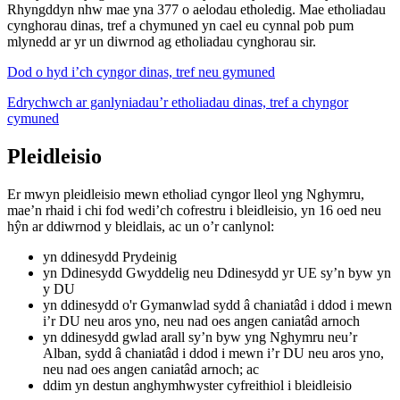
Rhyngddyn nhw mae yna 377 o aelodau etholedig. Mae etholiadau
cynghorau dinas, tref a chymuned yn cael eu cynnal pob pum
mlynedd ar yr un diwrnod ag etholiadau cynghorau sir.
Dod o hyd i’ch cyngor dinas, tref neu gymuned
Edrychwch ar ganlyniadau’r etholiadau dinas, tref a chyngor
cymuned
Pleidleisio
Er mwyn pleidleisio mewn etholiad cyngor lleol yng Nghymru,
mae’n rhaid i chi fod wedi’ch cofrestru i bleidleisio, yn 16 oed neu
hŷn ar ddiwrnod y bleidlais, ac un o’r canlynol:
yn ddinesydd Prydeinig
yn Ddinesydd Gwyddelig neu Ddinesydd yr UE sy’n byw yn
y DU
yn ddinesydd o'r Gymanwlad sydd â chaniatâd i ddod i mewn
i’r DU neu aros yno, neu nad oes angen caniatâd arnoch
yn ddinesydd gwlad arall sy’n byw yng Nghymru neu’r
Alban, sydd â chaniatâd i ddod i mewn i’r DU neu aros yno,
neu nad oes angen caniatâd arnoch; ac
ddim yn destun anghymhwyster cyfreithiol i bleidleisio