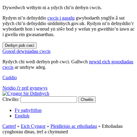
Dywedwch wrthym ni a ydych chi’n derbyn cwcis.
Rydym ni’n defnyddio
cwcis i gasglu
gwybodaeth ynglŷn â sut
ydych chi’n defnyddio sirddinbych.gov.uk. Rydym ni’n defnyddio’r
wybodaeth hon i wneud yn siŵr bod y wefan yn gweithio’n iawn ac
i gwella ein gwasanaethau.
Derbyn pob cwci
Gosod dewisiadau cwcis
Rydych chi wedi derbyn pob cwci. Gallwch
newid eich gosodiadau
cwcis
ar unrhyw adeg.
Cuddio
Neidio i'r prif gynnwys
Chwilio:
Chwilio
Fy nghyfrifon
English
Cartref
»
Eich Cyngor
»
Pleidleisio ac etholiadau
»
Etholiadau
cynghorau dinas, tref a chymuned