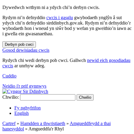
Dywedwch wrthym ni a ydych chi’n derbyn cwcis.
Rydym ni’n defnyddio
cwcis i gasglu
gwybodaeth ynglŷn â sut
ydych chi’n defnyddio sirddinbych.gov.uk. Rydym ni’n defnyddio’r
wybodaeth hon i wneud yn siŵr bod y wefan yn gweithio’n iawn ac
i gwella ein gwasanaethau.
Derbyn pob cwci
Gosod dewisiadau cwcis
Rydych chi wedi derbyn pob cwci. Gallwch
newid eich gosodiadau
cwcis
ar unrhyw adeg.
Cuddio
Neidio i'r prif gynnwys
Chwilio:
Chwilio
Fy nghyfrifon
English
Cartref
»
Hamdden a thwristiaeth
»
Amgueddfeydd a thai
hanesyddol
»
Amgueddfa'r Rhyl