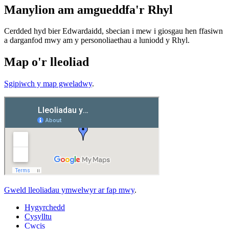
Manylion am amgueddfa'r Rhyl
Cerdded hyd bier Edwardaidd, sbecian i mew i giosgau hen ffasiwn
a darganfod mwy am y personoliaethau a luniodd y Rhyl.
Map o'r lleoliad
Sgipiwch y map gweladwy
.
Gweld lleoliadau ymwelwyr ar fap mwy
.
Hygyrchedd
Cysylltu
Cwcis