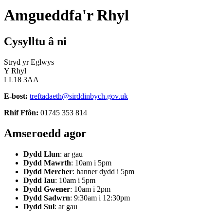
Amgueddfa'r Rhyl
Cysylltu â ni
Stryd yr Eglwys
Y Rhyl
LL18 3AA
E-bost:
treftadaeth@sirddinbych.gov.uk
Rhif Ffôn:
01745 353 814
Amseroedd agor
Dydd Llun
: ar gau
Dydd Mawrth
: 10am i 5pm
Dydd Mercher
: hanner dydd i 5pm
Dydd Iau
: 10am i 5pm
Dydd Gwener
: 10am i 2pm
Dydd Sadwrn
: 9:30am i 12:30pm
Dydd Sul
: ar gau