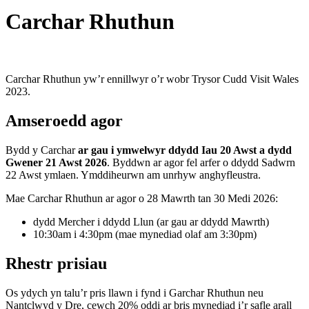
Carchar Rhuthun
Carchar Rhuthun yw’r ennillwyr o’r wobr Trysor Cudd Visit Wales
2023.
Amseroedd agor
Bydd y Carchar
ar gau i ymwelwyr ddydd Iau 20 Awst a dydd
Gwener 21 Awst 2026
. Byddwn ar agor fel arfer o ddydd Sadwrn
22 Awst ymlaen. Ymddiheurwn am unrhyw anghyfleustra.
Mae Carchar Rhuthun ar agor o 28 Mawrth tan 30 Medi 2026:
dydd Mercher i ddydd Llun (ar gau ar ddydd Mawrth)
10:30am i 4:30pm (mae mynediad olaf am 3:30pm)
Rhestr prisiau
Os ydych yn talu’r pris llawn i fynd i Garchar Rhuthun neu
Nantclwyd y Dre, cewch 20% oddi ar bris mynediad i’r safle arall