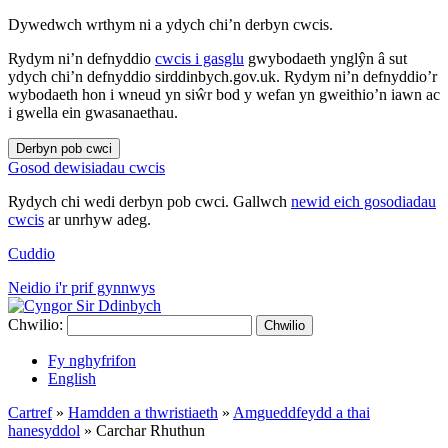
Dywedwch wrthym ni a ydych chi’n derbyn cwcis.
Rydym ni’n defnyddio
cwcis i gasglu
gwybodaeth ynglŷn â sut
ydych chi’n defnyddio sirddinbych.gov.uk. Rydym ni’n defnyddio’r
wybodaeth hon i wneud yn siŵr bod y wefan yn gweithio’n iawn ac
i gwella ein gwasanaethau.
Derbyn pob cwci
Gosod dewisiadau cwcis
Rydych chi wedi derbyn pob cwci. Gallwch
newid eich gosodiadau
cwcis
ar unrhyw adeg.
Cuddio
Neidio i'r prif gynnwys
Chwilio:
Chwilio
Fy nghyfrifon
English
Cartref
»
Hamdden a thwristiaeth
»
Amgueddfeydd a thai
hanesyddol
»
Carchar Rhuthun