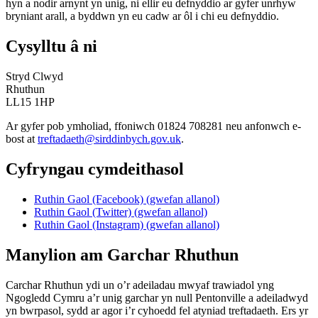
hyn a nodir arnynt yn unig, ni ellir eu defnyddio ar gyfer unrhyw
bryniant arall, a byddwn yn eu cadw ar ôl i chi eu defnyddio.
Cysylltu â ni
Stryd Clwyd
Rhuthun
LL15 1HP
Ar gyfer pob ymholiad, ffoniwch 01824 708281 neu anfonwch e-
bost at
treftadaeth@sirddinbych.gov.uk
.
Cyfryngau cymdeithasol
Ruthin Gaol (Facebook) (gwefan allanol)
Ruthin Gaol (Twitter) (gwefan allanol)
Ruthin Gaol (Instagram) (gwefan allanol)
Manylion am Garchar Rhuthun
Carchar Rhuthun ydi un o’r adeiladau mwyaf trawiadol yng
Ngogledd Cymru a’r unig garchar yn null Pentonville a adeiladwyd
yn bwrpasol, sydd ar agor i’r cyhoedd fel atyniad treftadaeth. Ers yr