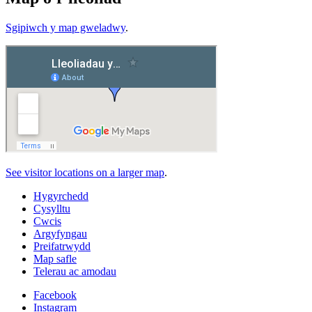
Sgipiwch y map gweladwy
.
See visitor locations on a larger map
.
Hygyrchedd
Cysylltu
Cwcis
Argyfyngau
Preifatrwydd
Map safle
Telerau ac amodau
Facebook
Instagram