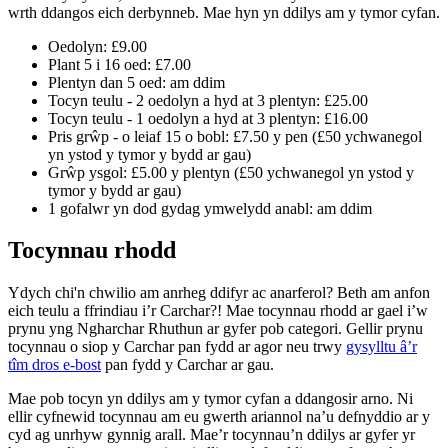
wrth ddangos eich derbynneb. Mae hyn yn ddilys am y tymor cyfan.
Oedolyn: £9.00
Plant 5 i 16 oed: £7.00
Plentyn dan 5 oed: am ddim
Tocyn teulu - 2 oedolyn a hyd at 3 plentyn: £25.00
Tocyn teulu - 1 oedolyn a hyd at 3 plentyn: £16.00
Pris grŵp - o leiaf 15 o bobl: £7.50 y pen (£50 ychwanegol
yn ystod y tymor y bydd ar gau)
Grŵp ysgol: £5.00 y plentyn (£50 ychwanegol yn ystod y
tymor y bydd ar gau)
1 gofalwr yn dod gydag ymwelydd anabl: am ddim
Tocynnau rhodd
Ydych chi'n chwilio am anrheg ddifyr ac anarferol? Beth am anfon
eich teulu a ffrindiau i’r Carchar?! Mae tocynnau rhodd ar gael i’w
prynu yng Ngharchar Rhuthun ar gyfer pob categori. Gellir prynu
tocynnau o siop y Carchar pan fydd ar agor neu trwy
gysylltu â’r
tîm dros e-bost
pan fydd y Carchar ar gau.
Mae pob tocyn yn ddilys am y tymor cyfan a ddangosir arno. Ni
ellir cyfnewid tocynnau am eu gwerth ariannol na’u defnyddio ar y
cyd ag unrhyw gynnig arall. Mae’r tocynnau’n ddilys ar gyfer yr