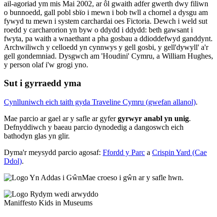
ail-agoriad ym mis Mai 2002, ar ôl gwaith adfer gwerth dwy filiwn
o bunnoedd, gall pobl sbïo i mewn i bob twll a chornel a dysgu am
fywyd tu mewn i system carchardai oes Fictoria. Dewch i weld sut
roedd y carcharorion yn byw o ddydd i ddydd: beth gawsant i
fwyta, pa waith a wnaethant a pha gosbau a ddioddefwyd ganddynt.
Archwiliwch y celloedd yn cynnwys y gell gosbi, y gell'dywyll' a'r
gell gondemniad. Dysgwch am 'Houdini' Cymru, a William Hughes,
y person olaf i'w grogi yno.
Sut i gyrraedd yma
Cynlluniwch eich taith gyda Traveline Cymru (gwefan allanol)
.
Mae parcio ar gael ar y safle ar gyfer
gyrwyr anabl yn unig
.
Defnyddiwch y baeau parcio dynodedig a dangoswch eich
bathodyn glas yn glir.
Dyma'r meysydd parcio agosaf:
Ffordd y Parc
a
Crispin Yard (Cae
Ddol)
.
Mae croeso i gŵn ar y safle hwn.