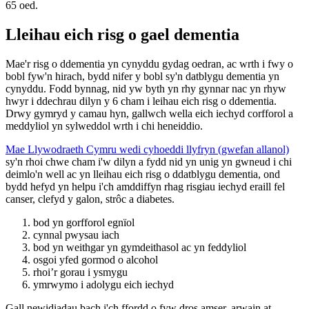
65 oed.
Lleihau eich risg o gael dementia
Mae'r risg o ddementia yn cynyddu gydag oedran, ac wrth i fwy o
bobl fyw'n hirach, bydd nifer y bobl sy'n datblygu dementia yn
cynyddu. Fodd bynnag, nid yw byth yn rhy gynnar nac yn rhyw
hwyr i ddechrau dilyn y 6 cham i leihau eich risg o ddementia.
Drwy gymryd y camau hyn, gallwch wella eich iechyd corfforol a
meddyliol yn sylweddol wrth i chi heneiddio.
Mae Llywodraeth Cymru wedi cyhoeddi llyfryn (gwefan allanol)
sy'n rhoi chwe cham i'w dilyn a fydd nid yn unig yn gwneud i chi
deimlo'n well ac yn lleihau eich risg o ddatblygu dementia, ond
bydd hefyd yn helpu i'ch amddiffyn rhag risgiau iechyd eraill fel
canser, clefyd y galon, strôc a diabetes.
bod yn gorfforol egnïol
cynnal pwysau iach
bod yn weithgar yn gymdeithasol ac yn feddyliol
osgoi yfed gormod o alcohol
rhoi’r gorau i ysmygu
ymrwymo i adolygu eich iechyd
Gall newidiadau bach i'ch ffordd o fyw dros amser, arwain at