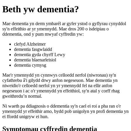
Beth yw dementia?
Mae dementia yn derm ymbarél ar gyfer ystod o gyflyrau cynyddol
sy'n effeithio ar yr ymennydd. Mae dros 200 o isdeipiau o
ddementia, ond y pum mwyaf cyffredin yw:
clefyd Alzheimer
dementia fasgwlaidd
dementia gyda chyrff Lewy
dementia blaenarleisiol
dementia cymysg
Mae'r ymennydd yn cynnwys celloedd nerfol (niwronau) sy'n
cyfathrebu â'i gilydd drwy anfon negeseuon. Mae dementia yn
niweidio'r celloedd nerfol yn yr ymennydd fel na ellir anfon
negeseuon i ac o'r ymennydd yn effeithiol, sy'n atal y corff rhag
gweithredu’n normal.
Ni waeth pa ddiagnosis o ddementia sy'n cael ei roi a pha ran o'r
ymennydd yr effeithir arno, bydd pob unigolyn yn profi dementia yn
ei ffordd unigryw ei hun.
Symptomau cyffredin dementia