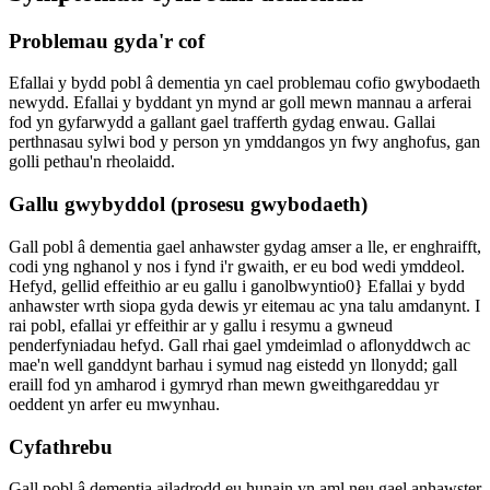
Problemau gyda'r cof
Efallai y bydd pobl â dementia yn cael problemau cofio gwybodaeth
newydd. Efallai y byddant yn mynd ar goll mewn mannau a arferai
fod yn gyfarwydd a gallant gael trafferth gydag enwau. Gallai
perthnasau sylwi bod y person yn ymddangos yn fwy anghofus, gan
golli pethau'n rheolaidd.
Gallu gwybyddol (prosesu gwybodaeth)
Gall pobl â dementia gael anhawster gydag amser a lle, er enghraifft,
codi yng nghanol y nos i fynd i'r gwaith, er eu bod wedi ymddeol.
Hefyd, gellid effeithio ar eu gallu i ganolbwyntio0} Efallai y bydd
anhawster wrth siopa gyda dewis yr eitemau ac yna talu amdanynt. I
rai pobl, efallai yr effeithir ar y gallu i resymu a gwneud
penderfyniadau hefyd. Gall rhai gael ymdeimlad o aflonyddwch ac
mae'n well ganddynt barhau i symud nag eistedd yn llonydd; gall
eraill fod yn amharod i gymryd rhan mewn gweithgareddau yr
oeddent yn arfer eu mwynhau.
Cyfathrebu
Gall pobl â dementia ailadrodd eu hunain yn aml neu gael anhawster