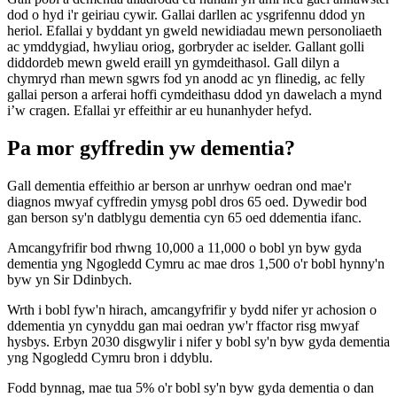
dod o hyd i'r geiriau cywir. Gallai darllen ac ysgrifennu ddod yn
heriol. Efallai y byddant yn gweld newidiadau mewn personoliaeth
ac ymddygiad, hwyliau oriog, gorbryder ac iselder. Gallant golli
diddordeb mewn gweld eraill yn gymdeithasol. Gall dilyn a
chymryd rhan mewn sgwrs fod yn anodd ac yn flinedig, ac felly
gallai person a arferai hoffi cymdeithasu ddod yn dawelach a mynd
i’w cragen. Efallai yr effeithir ar eu hunanhyder hefyd.
Pa mor gyffredin yw dementia?
Gall dementia effeithio ar berson ar unrhyw oedran ond mae'r
diagnos mwyaf cyffredin ymysg pobl dros 65 oed. Dywedir bod
gan berson sy'n datblygu dementia cyn 65 oed ddementia ifanc.
Amcangyfrifir bod rhwng 10,000 a 11,000 o bobl yn byw gyda
dementia yng Ngogledd Cymru ac mae dros 1,500 o'r bobl hynny'n
byw yn Sir Ddinbych.
Wrth i bobl fyw'n hirach, amcangyfrifir y bydd nifer yr achosion o
ddementia yn cynyddu gan mai oedran yw'r ffactor risg mwyaf
hysbys. Erbyn 2030 disgwylir i nifer y bobl sy'n byw gyda dementia
yng Ngogledd Cymru bron i ddyblu.
Fodd bynnag, mae tua 5% o'r bobl sy'n byw gyda dementia o dan