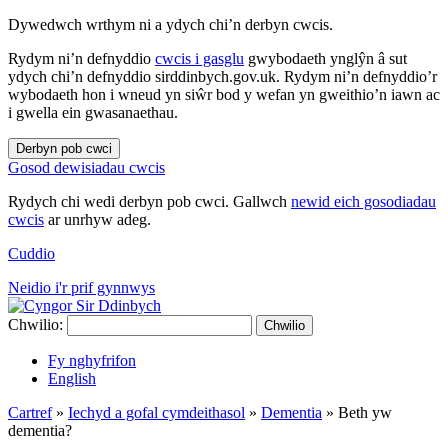
Dywedwch wrthym ni a ydych chi’n derbyn cwcis.
Rydym ni’n defnyddio
cwcis i gasglu
gwybodaeth ynglŷn â sut
ydych chi’n defnyddio sirddinbych.gov.uk. Rydym ni’n defnyddio’r
wybodaeth hon i wneud yn siŵr bod y wefan yn gweithio’n iawn ac
i gwella ein gwasanaethau.
Derbyn pob cwci
Gosod dewisiadau cwcis
Rydych chi wedi derbyn pob cwci. Gallwch
newid eich gosodiadau
cwcis
ar unrhyw adeg.
Cuddio
Neidio i'r prif gynnwys
Chwilio:
Chwilio
Fy nghyfrifon
English
Cartref
»
Iechyd a gofal cymdeithasol
»
Dementia
»
Beth yw
dementia?