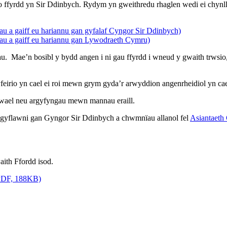
 ffyrdd yn Sir Ddinbych. Rydym yn gweithredu rhaglen wedi ei chynllu
u a gaiff eu hariannu gan gyfalaf Cyngor Sir Ddinbych)
au a gaiff eu hariannu gan Lywodraeth Cymru)
. Mae’n bosibl y bydd angen i ni gau ffyrdd i wneud y gwaith trwsio,
yfeirio yn cael ei roi mewn grym gyda’r arwyddion angenrheidiol yn cae
gwael neu argyfyngau mewn mannau eraill.
 gyflawni gan Gyngor Sir Ddinbych a chwmnïau allanol fel
Asiantaeth
waith Ffordd isod.
 (PDF, 188KB)