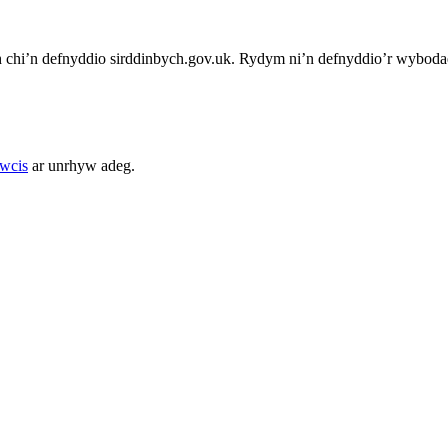
chi’n defnyddio sirddinbych.gov.uk. Rydym ni’n defnyddio’r wybodae
cwcis
ar unrhyw adeg.