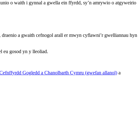
nio o waith i gynnal a gwella ein ffyrdd, sy’n amrywio o atgyweirio
 draenio a gwaith cefnogol arall er mwyn cyflawni’r gwelliannau hyn
l eu gosod yn y lleoliad.
 Cefnffyrdd Gogledd a Chanolbarth Cymru (gwefan allanol)
a