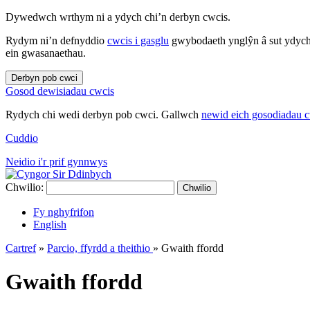
Dywedwch wrthym ni a ydych chi’n derbyn cwcis.
Rydym ni’n defnyddio
cwcis i gasglu
gwybodaeth ynglŷn â sut ydych 
ein gwasanaethau.
Derbyn pob cwci
Gosod dewisiadau cwcis
Rydych chi wedi derbyn pob cwci. Gallwch
newid eich gosodiadau 
Cuddio
Neidio i'r prif gynnwys
Chwilio:
Chwilio
Fy nghyfrifon
English
Cartref
»
Parcio, ffyrdd a theithio
»
Gwaith ffordd
Gwaith ffordd