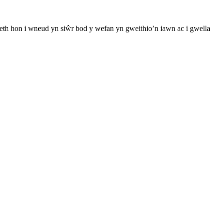
th hon i wneud yn siŵr bod y wefan yn gweithio’n iawn ac i gwella