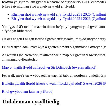
Rydym yn gyfrifol am gynnal a chadw ac atgyweirio 1,400 cilomedr o
tyllau i gynlluniau i roi wyneb newydd ar ffyrdd.
Rhaglen rhoi wyneb newydd ar y ffyrdd 2025 i 2026 (Cynllunia
Rhaglen rhoi wyneb newydd ar y ffyrdd 2025 i 2026 (Cynlluni
Yn ogystal â’r uchod mae ein timau hefyd yn ymgymryd â gwelliannau
a fydd yn hirbarhaol.
Os oes angen i ni gau ffordd i gwblhau’r gwaith, fe fydd llwybr darg
Fe all y dyddiadau cychwyn a gorffen newid o ganlyniad i dywydd 
Ar wefan One Network, fe allwch weld map o’r gwaith y bwriedir ei
chwmnïau cyfleustodau.
Map o waith ffyrdd cyfredol yn Sir Ddinbych (gwefan allanol)
Fel arall, mae’r un wybodaeth ar gael fel tabl yn nogfen y bwletin G
Bwletin gwaith ffordd (rhestr o waith ffordd cyfredol) 5 Awst 2026
Rhoi gwybod am fater ar y ffordd
Tudalennau cysylltiedig