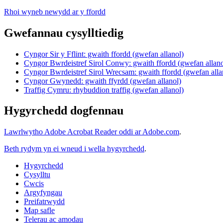
Rhoi wyneb newydd ar y ffordd
Gwefannau cysylltiedig
Cyngor Sir y Fflint: gwaith ffordd (gwefan allanol)
Cyngor Bwrdeistref Sirol Conwy: gwaith ffordd (gwefan allano
Cyngor Bwrdeistref Sirol Wrecsam: gwaith ffordd (gwefan alla
Cyngor Gwynedd: gwaith ffyrdd (gwefan allanol)
Traffig Cymru: rhybuddion traffig (gwefan allanol)
Hygyrchedd dogfennau
Lawrlwytho Adobe Acrobat Reader oddi ar Adobe.com
.
Beth rydym yn ei wneud i wella hygyrchedd
.
Hygyrchedd
Cysylltu
Cwcis
Argyfyngau
Preifatrwydd
Map safle
Telerau ac amodau