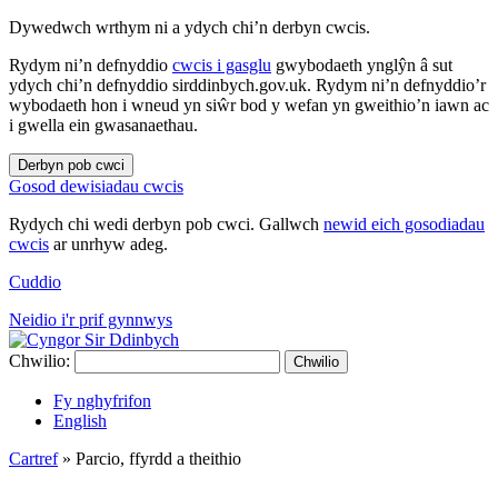
Dywedwch wrthym ni a ydych chi’n derbyn cwcis.
Rydym ni’n defnyddio
cwcis i gasglu
gwybodaeth ynglŷn â sut
ydych chi’n defnyddio sirddinbych.gov.uk. Rydym ni’n defnyddio’r
wybodaeth hon i wneud yn siŵr bod y wefan yn gweithio’n iawn ac
i gwella ein gwasanaethau.
Derbyn pob cwci
Gosod dewisiadau cwcis
Rydych chi wedi derbyn pob cwci. Gallwch
newid eich gosodiadau
cwcis
ar unrhyw adeg.
Cuddio
Neidio i'r prif gynnwys
Chwilio:
Chwilio
Fy nghyfrifon
English
Cartref
»
Parcio, ffyrdd a theithio