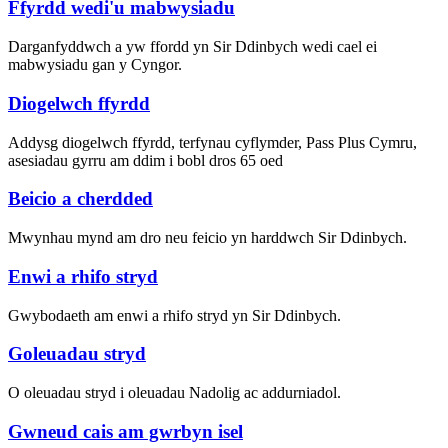
Ffyrdd wedi'u mabwysiadu
Darganfyddwch a yw ffordd yn Sir Ddinbych wedi cael ei
mabwysiadu gan y Cyngor.
Diogelwch ffyrdd
Addysg diogelwch ffyrdd, terfynau cyflymder, Pass Plus Cymru,
asesiadau gyrru am ddim i bobl dros 65 oed
Beicio a cherdded
Mwynhau mynd am dro neu feicio yn harddwch Sir Ddinbych.
Enwi a rhifo stryd
Gwybodaeth am enwi a rhifo stryd yn Sir Ddinbych.
Goleuadau stryd
O oleuadau stryd i oleuadau Nadolig ac addurniadol.
Gwneud cais am gwrbyn isel