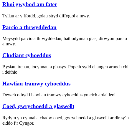
Rhoi gwybod am fater
Tyllau ar y ffordd, golau stryd diffygiol a mwy.
Parcio a thrwyddedau
Meysydd parcio a thrwyddedau, bathodynnau glas, dirwyon parcio
a mwy.
Cludiant cyhoeddus
Bysiau, trenau, tocynnau a phasys. Popeth sydd ei angen arnoch chi
i deithio.
Hawliau tramwy cyhoeddus
Dewch o hyd i hawliau tramwy cyhoeddus yn eich ardal leol.
Coed, gwrychoedd a glaswellt
Rydym yn cynnal a chadw coed, gwrychoedd a glaswellt ar dir sy’n
eiddo i’r Cyngor.