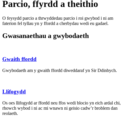
Parcio, ffyrdd a theithio
O feysydd parcio a thrwyddedau parcio i roi gwybod i ni am
faterion fel tyllau yn y ffordd a cherbydau wedi eu gadael.
Gwasanaethau a gwybodaeth
Gwaith ffordd
Gwybodaeth am y gwaith ffordd diweddaraf yn Sir Ddinbych.
Llifogydd
Os oes llifogydd ar ffordd neu ffos wedi blocio yn eich ardal chi,
rhowch wybod i ni ac mi wnawn ni geisio cadw’r broblem dan
reolaeth.