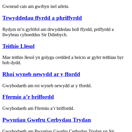
Gwneud cais am gwrbyn isel arlein.
Trwyddedau ffyrdd a phriffyrdd
Rydym ni’n gyfrifol am drwyddedau holl ffyrdd, priffyrdd a
llwybrau cyhoeddus Sir Ddinbych.
Teithio Llesol
Mae teithio llesol yn golygu cerdded a beicio ar gyfer teithiau byr
bob dydd.
Rhoi wyneb newydd ar y ffordd
Gwybodaeth am roi wyneb newydd ar y ffordd.
Ffermio a’r briffordd
Gwybodaeth am Ffermio a’r briffordd.
Pwyntiau Gwefru Cerbydau Trydan
Gwybodaeth am Pwyntiau Gwefru Cerbydau Trydan yn Sir