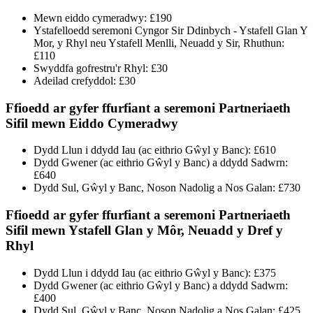
Mewn eiddo cymeradwy: £190
Ystafelloedd seremoni Cyngor Sir Ddinbych - Ystafell Glan Y
Mor, y Rhyl neu Ystafell Menlli, Neuadd y Sir, Rhuthun:
£110
Swyddfa gofrestru'r Rhyl: £30
Adeilad crefyddol: £30
Ffioedd ar gyfer ffurfiant a seremoni Partneriaeth
Sifil mewn Eiddo Cymeradwy
Dydd Llun i ddydd Iau (ac eithrio Gŵyl y Banc): £610
Dydd Gwener (ac eithrio Gŵyl y Banc) a ddydd Sadwrn:
£640
Dydd Sul, Gŵyl y Banc, Noson Nadolig a Nos Galan: £730
Ffioedd ar gyfer ffurfiant a seremoni Partneriaeth
Sifil mewn Ystafell Glan y Môr, Neuadd y Dref y
Rhyl
Dydd Llun i ddydd Iau (ac eithrio Gŵyl y Banc): £375
Dydd Gwener (ac eithrio Gŵyl y Banc) a ddydd Sadwrn:
£400
Dydd Sul, Gŵyl y Banc, Noson Nadolig a Nos Galan: £425