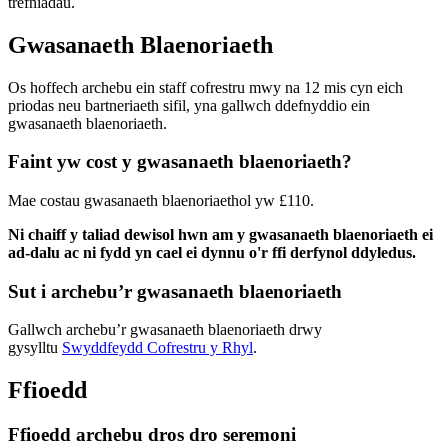
trefniadau.
Gwasanaeth Blaenoriaeth
Os hoffech archebu ein staff cofrestru mwy na 12 mis cyn eich
priodas neu bartneriaeth sifil, yna gallwch ddefnyddio ein
gwasanaeth blaenoriaeth.
Faint yw cost y gwasanaeth blaenoriaeth?
Mae costau gwasanaeth blaenoriaethol yw £110.
Ni chaiff y taliad dewisol hwn am y gwasanaeth blaenoriaeth ei
ad-dalu ac ni fydd yn cael ei dynnu o'r ffi derfynol ddyledus.
Sut i archebu’r gwasanaeth blaenoriaeth
Gallwch archebu’r gwasanaeth blaenoriaeth drwy
gysylltu
Swyddfeydd Cofrestru y Rhyl
.
Ffioedd
Ffioedd archebu dros dro seremoni