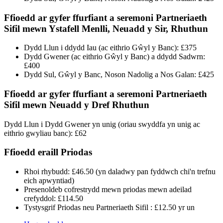
Ffioedd ar gyfer ffurfiant a seremoni Partneriaeth
Sifil mewn Ystafell Menlli, Neuadd y Sir, Rhuthun
Dydd Llun i ddydd Iau (ac eithrio Gŵyl y Banc): £375
Dydd Gwener (ac eithrio Gŵyl y Banc) a ddydd Sadwrn:
£400
Dydd Sul, Gŵyl y Banc, Noson Nadolig a Nos Galan: £425
Ffioedd ar gyfer ffurfiant a seremoni Partneriaeth
Sifil mewn Neuadd y Dref Rhuthun
Dydd Llun i Dydd Gwener yn unig (oriau swyddfa yn unig ac
eithrio gwyliau banc): £62
Ffioedd eraill Priodas
Rhoi rhybudd: £46.50 (yn daladwy pan fyddwch chi'n trefnu
eich apwyntiad)
Presenoldeb cofrestrydd mewn priodas mewn adeilad
crefyddol: £114.50
Tystysgrif Priodas neu Partneriaeth Sifil : £12.50 yr un