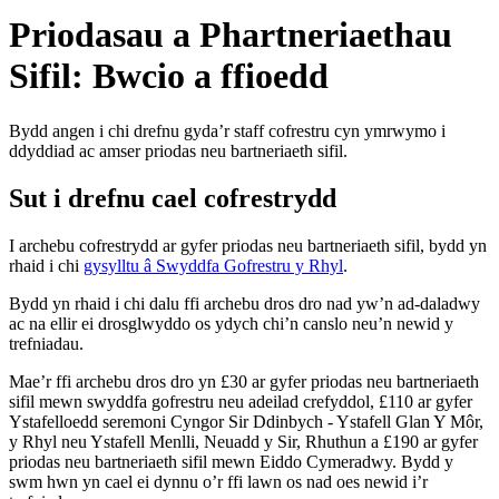
Priodasau a Phartneriaethau
Sifil: Bwcio a ffioedd
Bydd angen i chi drefnu gyda’r staff cofrestru cyn ymrwymo i
ddyddiad ac amser priodas neu bartneriaeth sifil.
Sut i drefnu cael cofrestrydd
I archebu cofrestrydd ar gyfer priodas neu bartneriaeth sifil, bydd yn
rhaid i chi
gysylltu â Swyddfa Gofrestru y Rhyl
.
Bydd yn rhaid i chi dalu ffi archebu dros dro nad yw’n ad-daladwy
ac na ellir ei drosglwyddo os ydych chi’n canslo neu’n newid y
trefniadau.
Mae’r ffi archebu dros dro yn £30 ar gyfer priodas neu bartneriaeth
sifil mewn swyddfa gofrestru neu adeilad crefyddol, £110 ar gyfer
Ystafelloedd seremoni Cyngor Sir Ddinbych - Ystafell Glan Y Môr,
y Rhyl neu Ystafell Menlli, Neuadd y Sir, Rhuthun a £190 ar gyfer
priodas neu bartneriaeth sifil mewn Eiddo Cymeradwy. Bydd y
swm hwn yn cael ei dynnu o’r ffi lawn os nad oes newid i’r