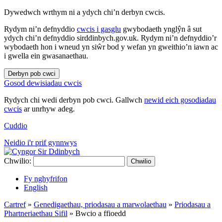
Dywedwch wrthym ni a ydych chi’n derbyn cwcis.
Rydym ni’n defnyddio
cwcis i gasglu
gwybodaeth ynglŷn â sut
ydych chi’n defnyddio sirddinbych.gov.uk. Rydym ni’n defnyddio’r
wybodaeth hon i wneud yn siŵr bod y wefan yn gweithio’n iawn ac
i gwella ein gwasanaethau.
Derbyn pob cwci
Gosod dewisiadau cwcis
Rydych chi wedi derbyn pob cwci. Gallwch
newid eich gosodiadau
cwcis
ar unrhyw adeg.
Cuddio
Neidio i'r prif gynnwys
Chwilio:
Chwilio
Fy nghyfrifon
English
Cartref
»
Genedigaethau, priodasau a marwolaethau
»
Priodasau a
Phartneriaethau Sifil
»
Bwcio a ffioedd