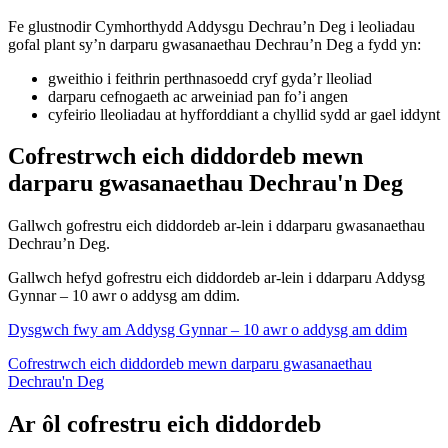
Fe glustnodir Cymhorthydd Addysgu Dechrau’n Deg i leoliadau
gofal plant sy’n darparu gwasanaethau Dechrau’n Deg a fydd yn:
gweithio i feithrin perthnasoedd cryf gyda’r lleoliad
darparu cefnogaeth ac arweiniad pan fo’i angen
cyfeirio lleoliadau at hyfforddiant a chyllid sydd ar gael iddynt
Cofrestrwch eich diddordeb mewn
darparu gwasanaethau Dechrau'n Deg
Gallwch gofrestru eich diddordeb ar-lein i ddarparu gwasanaethau
Dechrau’n Deg.
Gallwch hefyd gofrestru eich diddordeb ar-lein i ddarparu Addysg
Gynnar – 10 awr o addysg am ddim.
Dysgwch fwy am Addysg Gynnar – 10 awr o addysg am ddim
Cofrestrwch eich diddordeb mewn darparu gwasanaethau
Dechrau'n Deg
Ar ôl cofrestru eich diddordeb