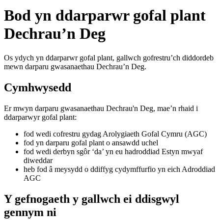
Bod yn ddarparwr gofal plant
Dechrau’n Deg
Os ydych yn ddarparwr gofal plant, gallwch gofrestru’ch diddordeb
mewn darparu gwasanaethau Dechrau’n Deg.
Cymhwysedd
Er mwyn darparu gwasanaethau Dechrau'n Deg, mae’n rhaid i
ddarparwyr gofal plant:
fod wedi cofrestru gydag Arolygiaeth Gofal Cymru (AGC)
fod yn darparu gofal plant o ansawdd uchel
fod wedi derbyn sgôr ‘da’ yn eu hadroddiad Estyn mwyaf
diweddar
heb fod â meysydd o ddiffyg cydymffurfio yn eich Adroddiad
AGC
Y gefnogaeth y gallwch ei ddisgwyl
gennym ni