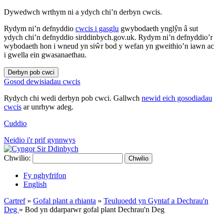
Dywedwch wrthym ni a ydych chi’n derbyn cwcis.
Rydym ni’n defnyddio
cwcis i gasglu
gwybodaeth ynglŷn â sut
ydych chi’n defnyddio sirddinbych.gov.uk. Rydym ni’n defnyddio’r
wybodaeth hon i wneud yn siŵr bod y wefan yn gweithio’n iawn ac
i gwella ein gwasanaethau.
Derbyn pob cwci
Gosod dewisiadau cwcis
Rydych chi wedi derbyn pob cwci. Gallwch
newid eich gosodiadau
cwcis
ar unrhyw adeg.
Cuddio
Neidio i'r prif gynnwys
Chwilio:
Chwilio
Fy nghyfrifon
English
Cartref
»
Gofal plant a rhianta
»
Teuluoedd yn Gyntaf a Dechrau'n
Deg
»
Bod yn ddarparwr gofal plant Dechrau'n Deg