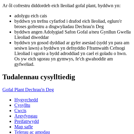
Ar ôl cofrestru diddordeb eich lleoliad gofal plant, byddwn yn:
adolygu eich cais
byddwn yn trefnu cyfarfod i drafod eich lleoliad, egluro'r
broses gofrestru a disgwyliadau Dechrau'n Deg
byddwn angen Adolygiad Safon Gofal a/neu Gynllun Gwella
Lleoliad diweddar
byddwn yn gosod dyddiad ar gyfer asesiad (sydd yn para am
sesiwn lawn) a byddwn yn defnyddio Fframwaith Cefnogi
Lleoliad i sgorio a bydd adroddiad yn cael ei goladu o hwn.
Os yw eich sgorau yn gymwys, fe'ch gwahoddir am
gyfweliad.
Tudalennau cysylltiedig
Gofal Plant Dechrau'n Deg
Hygyrchedd
Cysylltu
Cwcis
Argyfyngau
Preifatrwydd
Map safle
Telerau ac amodau