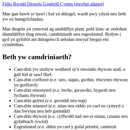
Fidio Bwrdd Diogelu Gogledd Cymru (gwefan allanol)
Mae gan bawb yr hawl i fod yn ddiogel, waeth pwy ydynt neu beth
yw eu hamgylchiadau.
Mae diogelu yn ymweud ag amddiffyn plant, pobl ifanc ac oedolion
diamddiffyn rhag niwed, camdriniaeth neu esgeulustod. Rydym i
gyd yn gyfrifol am ddiogelwch aelodau mwyaf bregus ein
cymdeithas.
Beth yw camdriniaeth?
Cam-drin yw unrhyw weithred sy'n niweidio rhywun arall, a
gall fod ar sawl ffurf.
Cam-drin corfforol (e.e. taro, slapio, gwthio, rhwystro rhywun
yn gorfforol)
Cam-drin emosiynol (e.e. bwlio, gwawdio, bygwth neu
fychanu rhywun)
Cam-drin geiriol (e.e. gweiddi neu regi)
Cam-drin ariannol (e.e. arian neu eiddo yn cael eu cymryd o
dan bwysau neu heb ganiatâd)
Cam-drin rhywiol (e.e. cyffwrdd nad oes ei eisiau, cusanu neu
gyfathrach rywiol)
Esgeulustod (e.e. ddim yn cael y gofal priodol, camreoli