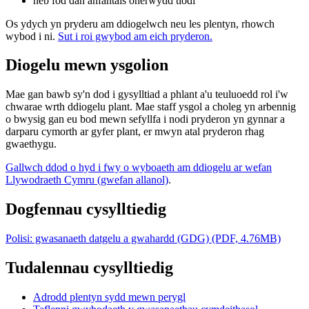
heb fod dan anfantais oherwydd tlodi
Os ydych yn pryderu am ddiogelwch neu les plentyn, rhowch
wybod i ni.
Sut i roi gwybod am eich pryderon.
Diogelu mewn ysgolion
Mae gan bawb sy'n dod i gysylltiad a phlant a'u teuluoedd rol i'w
chwarae wrth ddiogelu plant. Mae staff ysgol a choleg yn arbennig
o bwysig gan eu bod mewn sefyllfa i nodi pryderon yn gynnar a
darparu cymorth ar gyfer plant, er mwyn atal pryderon rhag
gwaethygu.
Gallwch ddod o hyd i fwy o wyboaeth am ddiogelu ar wefan
Llywodraeth Cymru (gwefan allanol)
.
Dogfennau cysylltiedig
Polisi: gwasanaeth datgelu a gwahardd (GDG) (PDF, 4.76MB)
Tudalennau cysylltiedig
Adrodd plentyn sydd mewn perygl