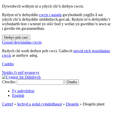
Dywedwch wrthym ni a ydych chi’n derbyn cwcis.
Rydym ni’n defnyddio
cwcis i gasglu
gwybodaeth ynglŷn â sut
ydych chi’n defnyddio sirddinbych.gov.uk. Rydym ni’n defnyddio’r
wybodaeth hon i wneud yn siŵr bod y wefan yn gweithio’n iawn ac
i gwella ein gwasanaethau.
Derbyn pob cwci
Gosod dewisiadau cwcis
Rydych chi wedi derbyn pob cwci. Gallwch
newid eich gosodiadau
cwcis
ar unrhyw adeg.
Cuddio
Neidio i'r prif gynnwys
Chwilio:
Chwilio
Fy nghyfrifon
English
Cartref
»
Iechyd a gofal cymdeithasol
»
Diogelu
»
Diogelu plant