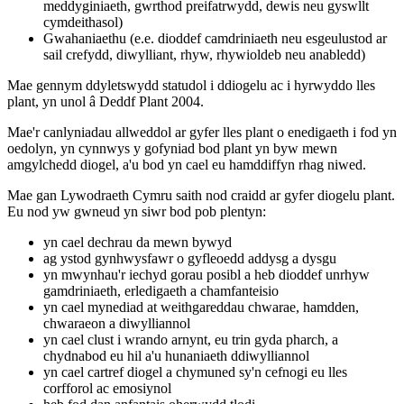
meddyginiaeth, gwrthod preifatrwydd, dewis neu gyswllt
cymdeithasol)
Gwahaniaethu (e.e. dioddef camdriniaeth neu esgeulustod ar
sail crefydd, diwylliant, rhyw, rhywioldeb neu anabledd)
Mae gennym ddyletswydd statudol i ddiogelu ac i hyrwyddo lles
plant, yn unol â Deddf Plant 2004.
Mae'r canlyniadau allweddol ar gyfer lles plant o enedigaeth i fod yn
oedolyn, yn cynnwys y gofyniad bod plant yn byw mewn
amgylchedd diogel, a'u bod yn cael eu hamddiffyn rhag niwed.
Mae gan Lywodraeth Cymru saith nod craidd ar gyfer diogelu plant.
Eu nod yw gwneud yn siwr bod pob plentyn:
yn cael dechrau da mewn bywyd
ag ystod gynhwysfawr o gyfleoedd addysg a dysgu
yn mwynhau'r iechyd gorau posibl a heb dioddef unrhyw
gamdriniaeth, erledigaeth a chamfanteisio
yn cael mynediad at weithgareddau chwarae, hamdden,
chwaraeon a diwylliannol
yn cael clust i wrando arnynt, eu trin gyda pharch, a
chydnabod eu hil a'u hunaniaeth ddiwylliannol
yn cael cartref diogel a chymuned sy'n cefnogi eu lles
corfforol ac emosiynol