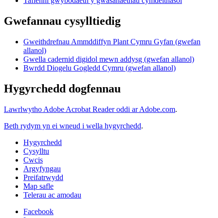
Taflenni gwybodaeth y gwasanaethau cymdeithasol
Gwefannau cysylltiedig
Gweithdrefnau Ammddiffyn Plant Cymru Gyfan (gwefan
allanol)
Gwella cadernid digidol mewn addysg (gwefan allanol)
Bwrdd Diogelu Gogledd Cymru (gwefan allanol)
Hygyrchedd dogfennau
Lawrlwytho Adobe Acrobat Reader oddi ar Adobe.com
.
Beth rydym yn ei wneud i wella hygyrchedd
.
Hygyrchedd
Cysylltu
Cwcis
Argyfyngau
Preifatrwydd
Map safle
Telerau ac amodau
Facebook