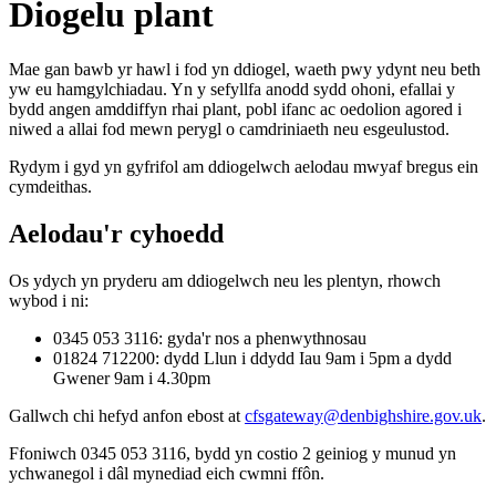
Diogelu plant
Mae gan bawb yr hawl i fod yn ddiogel, waeth pwy ydynt neu beth
yw eu hamgylchiadau. Yn y sefyllfa anodd sydd ohoni, efallai y
bydd angen amddiffyn rhai plant, pobl ifanc ac oedolion agored i
niwed a allai fod mewn perygl o camdriniaeth neu esgeulustod.
Rydym i gyd yn gyfrifol am ddiogelwch aelodau mwyaf bregus ein
cymdeithas.
Aelodau'r cyhoedd
Os ydych yn pryderu am ddiogelwch neu les plentyn, rhowch
wybod i ni:
0345 053 3116: gyda'r nos a phenwythnosau
01824 712200: dydd Llun i ddydd Iau 9am i 5pm a dydd
Gwener 9am i 4.30pm
Gallwch chi hefyd anfon ebost at
cfsgateway@denbighshire.gov.uk
.
Ffoniwch 0345 053 3116, bydd yn costio 2 geiniog y munud yn
ychwanegol i dâl mynediad eich cwmni ffôn.