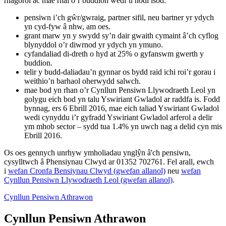
rhagorol ac mae rhai o’r buddion wedi’u nodi isod:
pensiwn i’ch gŵr/gwraig, partner sifil, neu bartner yr ydych
yn cyd-fyw â nhw, am oes.
grant marw yn y swydd sy’n dair gwaith cymaint â’ch cyflog
blynyddol o’r diwrnod yr ydych yn ymuno.
cyfandaliad di-dreth o hyd at 25% o gyfanswm gwerth y
buddion.
telir y budd-daliadau’n gynnar os bydd raid ichi roi’r gorau i
weithio’n barhaol oherwydd salwch.
mae bod yn rhan o’r Cynllun Pensiwn Llywodraeth Leol yn
golygu eich bod yn talu Yswiriant Gwladol ar raddfa is. Fodd
bynnag, ers 6 Ebrill 2016, mae eich taliad Yswiriant Gwladol
wedi cynyddu i’r gyfradd Yswiriant Gwladol arferol a delir
ym mhob sector – sydd tua 1.4% yn uwch nag a delid cyn mis
Ebrill 2016.
Os oes gennych unrhyw ymholiadau ynglŷn â'ch pensiwn,
cysylltwch â Phensiynau Clwyd ar 01352 702761. Fel arall, ewch
i
wefan Cronfa Bensiynau Clwyd (gwefan allanol)
neu
wefan
Cynllun Pensiwn Llywodraeth Leol (gwefan allanol)
.
Cynllun Pensiwn Athrawon
Cynllun Pensiwn Athrawon