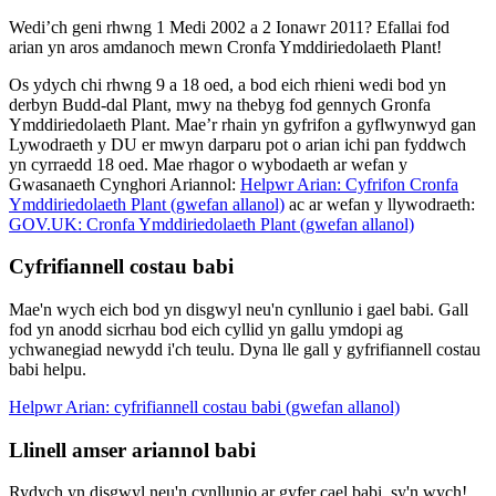
Wedi’ch geni rhwng 1 Medi 2002 a 2 Ionawr 2011? Efallai fod
arian yn aros amdanoch mewn Cronfa Ymddiriedolaeth Plant!
Os ydych chi rhwng 9 a 18 oed, a bod eich rhieni wedi bod yn
derbyn Budd-dal Plant, mwy na thebyg fod gennych Gronfa
Ymddiriedolaeth Plant. Mae’r rhain yn gyfrifon a gyflwynwyd gan
Lywodraeth y DU er mwyn darparu pot o arian ichi pan fyddwch
yn cyrraedd 18 oed. Mae rhagor o wybodaeth ar wefan y
Gwasanaeth Cynghori Ariannol:
Helpwr Arian: Cyfrifon Cronfa
Ymddiriedolaeth Plant (gwefan allanol)
ac ar wefan y llywodraeth:
GOV.UK: Cronfa Ymddiriedolaeth Plant (gwefan allanol)
Cyfrifiannell costau babi
Mae'n wych eich bod yn disgwyl neu'n cynllunio i gael babi. Gall
fod yn anodd sicrhau bod eich cyllid yn gallu ymdopi ag
ychwanegiad newydd i'ch teulu. Dyna lle gall y gyfrifiannell costau
babi helpu.
Helpwr Arian: cyfrifiannell costau babi (gwefan allanol)
Llinell amser ariannol babi
Rydych yn disgwyl neu'n cynllunio ar gyfer cael babi, sy'n wych!