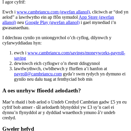
I agor cyfrif:
Ewch i
www.cambriancu.com (gwefan allanol)
, cliciwch ar “dod yn
aelod” a lawrlwytho ein ap ffôn symudol
App Store (gwefan
allanol)
neu
Google Play (gwefan allanol)
i gael mynediad i’n
gwasanaethau.
I ddechrau cynilo yn uniongyrchol o’ch cyflog, dilynwch y
cyfarwyddiadau hyn:
ewch i
www.cambriancu.com/savings/moneyworks-payroll-
saving
dewiswch eich cyflogwr o’n rhestr ddisgynnol
lawrlwythwch, cwblhewch y ffurflen a’i hanfon at
payroll@cambriancu.com
gyda’r swm rydych yn dymuno ei
gynilo neu dalu tuag at fenthyciad bob mis
A oes unrhyw ffioedd aelodaeth?
Mae’n rhaid i bob aelod o Undeb Credyd Cambrian gadw £5 yn eu
cyfrif bob amser - tâl aelodaeth blynyddol yw £3 sy’n cael ei
dynnu’n flynyddol ar y dyddiad wnaethoch ymuno â’r undeb
credyd.
Gweler hefyd