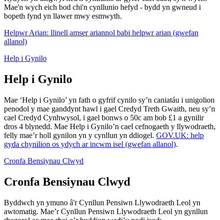
Mae'n wych eich bod chi'n cynllunio hefyd - bydd yn gwneud i
bopeth fynd yn llawer mwy esmwyth.
Helpwr Arian: llinell amser ariannol babi helpwr arian (gwefan
allanol)
Help i Gynilo
Help i Gynilo
Mae ‘Help i Gynilo’ yn fath o gyfrif cynilo sy’n caniatáu i unigolion
penodol y mae ganddynt hawl i gael Credyd Treth Gwaith, neu sy’n
cael Credyd Cynhwysol, i gael bonws o 50c am bob £1 a gynilir
dros 4 blynedd. Mae Help i Gynilo’n cael cefnogaeth y llywodraeth,
felly mae’r holl gynilon yn y cynllun yn ddiogel.
GOV.UK: help
gyda chynilion os ydych ar incwm isel (gwefan allanol)
.
Cronfa Bensiynau Clwyd
Cronfa Bensiynau Clwyd
Byddwch yn ymuno â'r Cynllun Pensiwn Llywodraeth Leol yn
awtomatig. Mae’r Cynllun Pensiwn Llywodraeth Leol yn gynllun