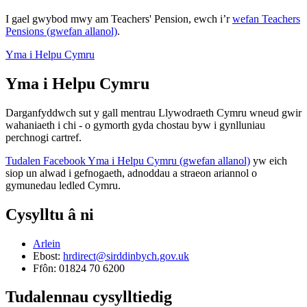
I gael gwybod mwy am Teachers' Pension, ewch i’r
wefan Teachers
Pensions (gwefan allanol)
.
Yma i Helpu Cymru
Yma i Helpu Cymru
Darganfyddwch sut y gall mentrau Llywodraeth Cymru wneud gwir
wahaniaeth i chi - o gymorth gyda chostau byw i gynlluniau
perchnogi cartref.
Tudalen Facebook Yma i Helpu Cymru (gwefan allanol)
yw eich
siop un alwad i gefnogaeth, adnoddau a straeon ariannol o
gymunedau ledled Cymru.
Cysylltu â ni
Arlein
Ebost:
hrdirect@sirddinbych.gov.uk
Ffôn: 01824 70 6200
Tudalennau cysylltiedig