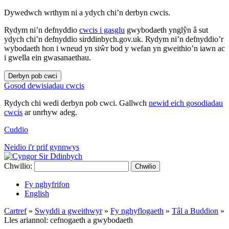
Dywedwch wrthym ni a ydych chi’n derbyn cwcis.
Rydym ni’n defnyddio
cwcis i gasglu
gwybodaeth ynglŷn â sut
ydych chi’n defnyddio sirddinbych.gov.uk. Rydym ni’n defnyddio’r
wybodaeth hon i wneud yn siŵr bod y wefan yn gweithio’n iawn ac
i gwella ein gwasanaethau.
Derbyn pob cwci
Gosod dewisiadau cwcis
Rydych chi wedi derbyn pob cwci. Gallwch
newid eich gosodiadau
cwcis
ar unrhyw adeg.
Cuddio
Neidio i'r prif gynnwys
Chwilio:
Chwilio
Fy nghyfrifon
English
Cartref
»
Swyddi a gweithwyr
»
Fy nghyflogaeth
»
Tâl a Buddion
»
Lles ariannol: cefnogaeth a gwybodaeth