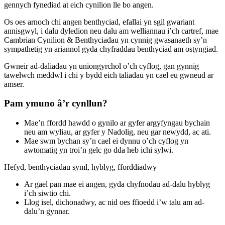
gennych fynediad at eich cynilion lle bo angen.
Os oes arnoch chi angen benthyciad, efallai yn sgil gwariant
annisgwyl, i dalu dyledion neu dalu am welliannau i’ch cartref, mae
Cambrian Cynilion & Benthyciadau yn cynnig gwasanaeth sy’n
sympathetig yn ariannol gyda chyfraddau benthyciad am ostyngiad.
Gwneir ad-daliadau yn uniongyrchol o’ch cyflog, gan gynnig
tawelwch meddwl i chi y bydd eich taliadau yn cael eu gwneud ar
amser.
Pam ymuno â’r cynllun?
Mae’n ffordd hawdd o gynilo ar gyfer argyfyngau bychain
neu am wyliau, ar gyfer y Nadolig, neu gar newydd, ac ati.
Mae swm bychan sy’n cael ei dynnu o’ch cyflog yn
awtomatig yn troi’n gelc go dda heb ichi sylwi.
Hefyd, benthyciadau syml, hyblyg, fforddiadwy
Ar gael pan mae ei angen, gyda chyfnodau ad-dalu hyblyg
i’ch siwtio chi.
Llog isel, dichonadwy, ac nid oes ffioedd i’w talu am ad-
dalu’n gynnar.