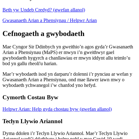
Beth yw Undeb Credyd? (gwefan allanol)
Gwasanaeth Arian a Phensiynau / Helpwr Arian
Cefnogaeth a gwybodaeth
Mae Cyngor Sir Ddinbych yn gweithio’n agos gyda’r Gwasanaeth
Arian a Phensiynau (MaPS) er mwyn i’n gweithwyr gael
gwybodaeth hygyrch a chanllawiau er mwyn iddynt allu teimlo’u
bod yn gallu rheoli'u harian.
Mae’r wybodaeth isod yn darparu’r dolenni i’r pynciau ar wefan y
Gwasanaeth Arian a Phensiynau, ond mae llawer iawn mwy o
wybodaeth ychwanegol i’w chanfod yno hefyd.
Cymorth Costau Byw
Helpwr Arian: Help gyda chostau byw (gwefan allanol)
Teclyn Llywio Ariannol
Dyma ddolen i’r Teclyn Llywio Ariannol. Mae’r Teclyn Llywio
Ariannol wedi’i ddatblygu i helpu pobl y mae Covid-19 wedi