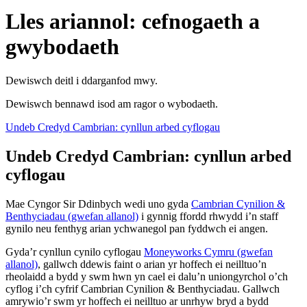
Lles ariannol: cefnogaeth a
gwybodaeth
Dewiswch deitl i ddarganfod mwy.
Dewiswch bennawd isod am ragor o wybodaeth.
Undeb Credyd Cambrian: cynllun arbed cyflogau
Undeb Credyd Cambrian: cynllun arbed
cyflogau
Mae Cyngor Sir Ddinbych wedi uno gyda
Cambrian Cynilion &
Benthyciadau (gwefan allanol)
i gynnig ffordd rhwydd i’n staff
gynilo neu fenthyg arian ychwanegol pan fyddwch ei angen.
Gyda’r cynllun cynilo cyflogau
Moneyworks Cymru (gwefan
allanol)
, gallwch ddewis faint o arian yr hoffech ei neilltuo’n
rheolaidd a bydd y swm hwn yn cael ei dalu’n uniongyrchol o’ch
cyflog i’ch cyfrif Cambrian Cynilion & Benthyciadau. Gallwch
amrywio’r swm yr hoffech ei neilltuo ar unrhyw bryd a bydd