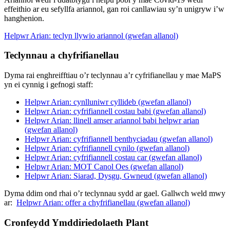
effeithio ar eu sefyllfa ariannol, gan roi canllawiau sy’n unigryw i’w
hanghenion.
Helpwr Arian: teclyn llywio ariannol (gwefan allanol)
Teclynnau a chyfrifianellau
Dyma rai enghreifftiau o’r teclynnau a’r cyfrifianellau y mae MaPS
yn ei cynnig i gefnogi staff:
Helpwr Arian: cynlluniwr cyllideb (gwefan allanol)
Helpwr Arian: cyfrifiannell costau babi (gwefan allanol)
Helpwr Arian: llinell amser ariannol babi helpwr arian
(gwefan allanol)
Helpwr Arian: cyfrifiannell benthyciadau (gwefan allanol)
Helpwr Arian: cyfrifiannell cynilo (gwefan allanol)
Helpwr Arian: cyfrifiannell costau car (gwefan allanol)
Helpwr Arian: MOT Canol Oes (gwefan allanol)
Helpwr Arian: Siarad, Dysgu, Gwneud (gwefan allanol)
Dyma ddim ond rhai o’r teclynnau sydd ar gael. Gallwch weld mwy
ar:
Helpwr Arian: offer a chyfrifianellau (gwefan allanol)
Cronfeydd Ymddiriedolaeth Plant