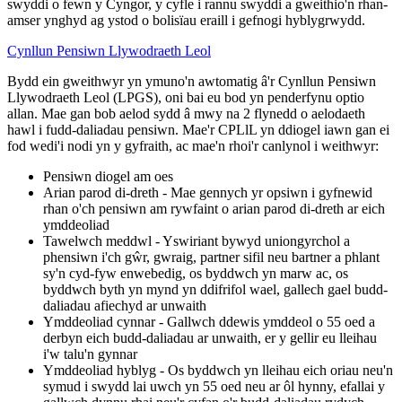
swyddi o fewn y Cyngor, y cyfle i rannu swyddi a gweithio'n rhan-
amser ynghyd ag ystod o bolisïau eraill i gefnogi hyblygrwydd.
Cynllun Pensiwn Llywodraeth Leol
Bydd ein gweithwyr yn ymuno'n awtomatig â'r Cynllun Pensiwn
Llywodraeth Leol (LPGS), oni bai eu bod yn penderfynu optio
allan. Mae gan bob aelod sydd â mwy na 2 flynedd o aelodaeth
hawl i fudd-daliadau pensiwn. Mae'r CPLlL yn ddiogel iawn gan ei
fod wedi'i nodi yn y gyfraith, ac mae'n rhoi'r canlynol i weithwyr:
Pensiwn diogel am oes
Arian parod di-dreth - Mae gennych yr opsiwn i gyfnewid
rhan o'ch pensiwn am rywfaint o arian parod di-dreth ar eich
ymddeoliad
Tawelwch meddwl - Yswiriant bywyd uniongyrchol a
phensiwn i'ch gŵr, gwraig, partner sifil neu bartner a phlant
sy'n cyd-fyw enwebedig, os byddwch yn marw ac, os
byddwch byth yn mynd yn ddifrifol wael, gallech gael budd-
daliadau afiechyd ar unwaith
Ymddeoliad cynnar - Gallwch ddewis ymddeol o 55 oed a
derbyn eich budd-daliadau ar unwaith, er y gellir eu lleihau
i'w talu'n gynnar
Ymddeoliad hyblyg - Os byddwch yn lleihau eich oriau neu'n
symud i swydd lai uwch yn 55 oed neu ar ôl hynny, efallai y