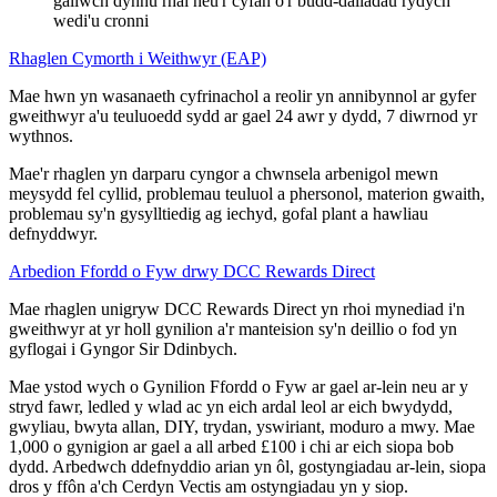
gallwch dynnu rhai neu'r cyfan o'r budd-daliadau rydych
wedi'u cronni
Rhaglen Cymorth i Weithwyr (EAP)
Mae hwn yn wasanaeth cyfrinachol a reolir yn annibynnol ar gyfer
gweithwyr a'u teuluoedd sydd ar gael 24 awr y dydd, 7 diwrnod yr
wythnos.
Mae'r rhaglen yn darparu cyngor a chwnsela arbenigol mewn
meysydd fel cyllid, problemau teuluol a phersonol, materion gwaith,
problemau sy'n gysylltiedig ag iechyd, gofal plant a hawliau
defnyddwyr.
Arbedion Ffordd o Fyw drwy DCC Rewards Direct
Mae rhaglen unigryw DCC Rewards Direct yn rhoi mynediad i'n
gweithwyr at yr holl gynilion a'r manteision sy'n deillio o fod yn
gyflogai i Gyngor Sir Ddinbych.
Mae ystod wych o Gynilion Ffordd o Fyw ar gael ar-lein neu ar y
stryd fawr, ledled y wlad ac yn eich ardal leol ar eich bwydydd,
gwyliau, bwyta allan, DIY, trydan, yswiriant, moduro a mwy. Mae
1,000 o gynigion ar gael a all arbed £100 i chi ar eich siopa bob
dydd. Arbedwch ddefnyddio arian yn ôl, gostyngiadau ar-lein, siopa
dros y ffôn a'ch Cerdyn Vectis am ostyngiadau yn y siop.