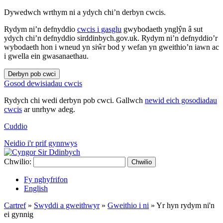
Dywedwch wrthym ni a ydych chi’n derbyn cwcis.
Rydym ni’n defnyddio
cwcis i gasglu
gwybodaeth ynglŷn â sut
ydych chi’n defnyddio sirddinbych.gov.uk. Rydym ni’n defnyddio’r
wybodaeth hon i wneud yn siŵr bod y wefan yn gweithio’n iawn ac
i gwella ein gwasanaethau.
Derbyn pob cwci
Gosod dewisiadau cwcis
Rydych chi wedi derbyn pob cwci. Gallwch
newid eich gosodiadau
cwcis
ar unrhyw adeg.
Cuddio
Neidio i'r prif gynnwys
Chwilio:
Chwilio
Fy nghyfrifon
English
Cartref
»
Swyddi a gweithwyr
»
Gweithio i ni
»
Yr hyn rydym ni'n
ei gynnig