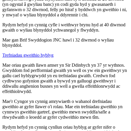
(yn ogystal â gwyliau banc) yn codi gyda hyd y gwasanaeth i
gyfanswm o 32 diwrnod, felly po hiraf y byddwch yn gweithio i ni,
y mwyaf o wyliau blynyddol a ddyrennir i chi.
Rydym hefyd yn cynnig cyfle i weithwyr brynu hyd at 40 diwrnod
gwaith o wyliau blynyddol ychwanegol y flwyddyn.
Mae gan Brif Swyddogion JNC hawl i 32 diwrnod o wyliau
blynyddol.
Trefniadau gweithio hyblyg
Mae oriau gwaith llawn amser yn Sir Ddinbych yn 37 yr wythnos.
Gwyddom fod perfformiad gwaith yn well os yw ein gweithwyr yn
gallu cael hyblygrwydd yn eu trefniadau gwaith. Credwn fod
cydbwyso gofynion gwaith a bywyd yn galluogi gweithwyr i
ddiwallu anghenion busnes yn well a gwella effeithlonrwydd ac
effeithiolrwydd.
Mae'r Cyngor yn cynnig amrywiaeth o wahanol drefniadau
gweithio ar gyfer llawer o'i rolau. Mae ein trefniadau gweithio yn
cynnwys gweithio gartref, gweithio mewn swyddfa/safle a
rhwydwaith o leoedd ar gyfer cydweithio mewn tîm.
Rydym hefyd yn cynnig cynllun oriau hyblyg ar gyfer nifer o