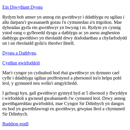
Ein Diwylliant Dysgu
Rydym bob amser yn annog ein gweithwyr i ddatblygu eu sgiliau i
allu darparu'r gwasanaeth gorau i'n cymunedau a'n trigolion. Mae
dyheadau gyrfa ein gweithwyr yn bwysig i ni. Rydym yn cynnig
ystod eang o gyfleoedd dysgu a datblygu ac yn asesu anghenion
datblygu gweithiwr yn rheolaidd drwy drafodaethau a chyfarfodydd
un i un rheolaidd gyda'u rheolwr llinell.
Dysgu a Datblygu
.
Cynllun gwirfoddoli
Mae'r cyngor yn cydnabod bod rhai gweithwyr yn dymuno cael
cyfle i ddatblygu sgiliau proffesiynol a phersonol tra'n helpu pobl
leol, y gymuned neu wella'r amgylchedd.
I gefnogi hyn, gall gweithwyr gymryd hyd at 5 diwrnod y flwyddyn
i wirfoddoli a gwneud gwahaniaeth i'w cymuned leol. Drwy annog
gweithgareddau gwirfoddol, mae Cyngor Sir Ddinbych yn dangos
eu bod yn gwerthfawrogi eu gweithwyr, grwpiau lleol a chymuned
Sir Ddinbych.
Buddion eraill