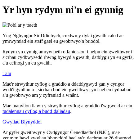
Yr hyn rydym ni'n ei gynnig
Yng Nghyngor Sir Ddinbych, credwn y dylai gwaith caled ac
ymrwymiad ein staff gael eu gwobrwyo'n briodol.
Rydym yn cynnig amrywiaeth o fanteision i helpu ein gweithwyr i
sicrhau cydbwysedd rhwng bywyd a gwaith, datblygu yn eu gyrfa,
a'u cefnogi yn eu gwaith.
Talu
Mae'r strwythur cyflog a graddio a ddatblygwyd gan y cyngor
wedi'i gynllunio i sicrhau bod ein gweithwyr yn cael eu cydnabod
a'u gwobrwyo am y cyfraniad a wnânt.
Mae manylion llawn y strwythur cyflog a graddio i'w gweld ar ein
tudalennau cyflog a budd-daliadau
.
Gwyliau Blynyddol
Ar gyfer gweithwyr y Cydgyngor Cenedlaethol (NJC), mae
gennym hawl gwyliau blynyddol hael sy'n dechrau ar 26 diwrnod