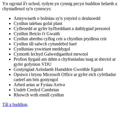
Yn ogystal â'r uchod, rydym yn cynnig pecyn buddion helaeth a
chystadleuol sy'n cynnwys:
Amrywiaeth o bolisïau sy'n ystyriol o deuluoedd
Cynllun talebau gofal plant
Cyfleoedd ar gyfer hyfforddiant a datblygiad personol
Cynllun Beicio i'r Gwaith
Cynllun aberthu cyflog ceir a chynllun prydlesu ceir
Cynllun tâl salwch cytundebol hael
Cynlluniau yswiriant meddygol
Cymorth Iechyd Galwedigaethol mewnol
Profion llygaid am ddim a chyfraniadau tuag at sbectol ar
gyfer gofynion VDU
Gostyngiad Aelodaeth Hamdden Gweithle Egnïol
Opsiwn i brynu Microsoft Office ar gyfer eich cyfrifiadur
cartref am bris gostyngol
Arbed arian ar Fysiau Arriva
Undeb Credyd Cambrian
Rhowch wrth ennill cynllun
Tâl a buddion
.