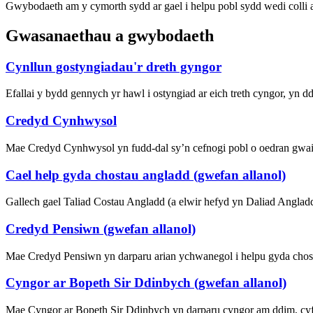
Gwybodaeth am y cymorth sydd ar gael i helpu pobl sydd wedi colli
Gwasanaethau a gwybodaeth
Cynllun gostyngiadau'r dreth gyngor
Efallai y bydd gennych yr hawl i ostyngiad ar eich treth cyngor, yn d
Credyd Cynhwysol
Mae Credyd Cynhwysol yn fudd-dal sy’n cefnogi pobl o oedran gwaith
Cael help gyda chostau angladd (gwefan allanol)
Gallech gael Taliad Costau Angladd (a elwir hefyd yn Daliad Anglad
Credyd Pensiwn (gwefan allanol)
Mae Credyd Pensiwn yn darparu arian ychwanegol i helpu gyda chost
Cyngor ar Bopeth Sir Ddinbych (gwefan allanol)
Mae Cyngor ar Bopeth Sir Ddinbych yn darparu cyngor am ddim, cyfri