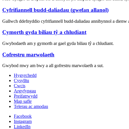
Cyfrifiannell budd-daliadau (gwefan allanol)
Gallwch ddefnyddio cyfrifiannell budd-daliadau annibynnol a dienw 
Cymorth gyda biliau tŷ a chludiant
Gwybodaeth am y gymorth ar gael gyda biliau tŷ a chludiant.
Cofrestru marwolaeth
Gwybod mwy am bwy a all gofrestru marwolaeth a sut.
Hygyrchedd
Cysylltu
Cwcis
Argyfyngau
Preifatrwydd
Map safle
Telerau ac amodau
Facebook
Instagram
LinkedIn