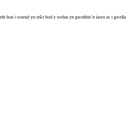
th hon i wneud yn siŵr bod y wefan yn gweithio’n iawn ac i gwella