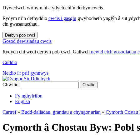
Dywedwch wrthym ni a ydych chi’n derbyn cwcis.
Rydym ni’n defnyddio
cwcis i gasglu
gwybodaeth ynglŷn â sut ydych 
ein gwasanaethau.
Derbyn pob cwci
Gosod dewisiadau cwcis
Rydych chi wedi derbyn pob cwci. Gallwch
newid eich gosodiadau 
Cuddio
Neidio i'r prif gynnwys
Chwilio:
Chwilio
Fy nghyfrifon
English
Cartref
»
Budd-daliadau, grantiau a chyngor arian
»
Cymorth Costa
Cymorth â Chostau Byw: Pobl s