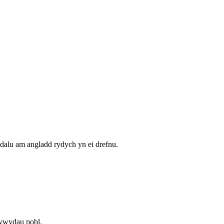
dalu am angladd rydych yn ei drefnu.
fywydau pobl.