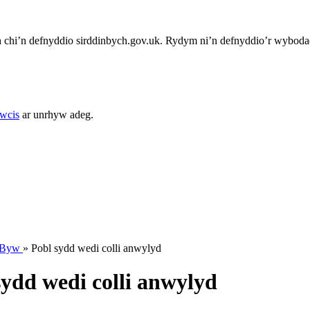
chi’n defnyddio sirddinbych.gov.uk. Rydym ni’n defnyddio’r wybodae
cwcis
ar unrhyw adeg.
u Byw
»
Pobl sydd wedi colli anwylyd
ydd wedi colli anwylyd