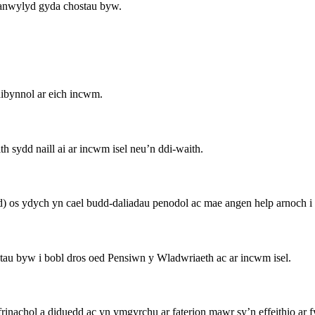
 anwylyd gyda chostau byw.
dibynnol ar eich incwm.
 sydd naill ai ar incwm isel neu’n ddi-waith.
d) os ydych yn cael budd-daliadau penodol ac mae angen help arnoch i 
au byw i bobl dros oed Pensiwn y Wladwriaeth ac ar incwm isel.
nachol a diduedd ac yn ymgyrchu ar faterion mawr sy’n effeithio ar 