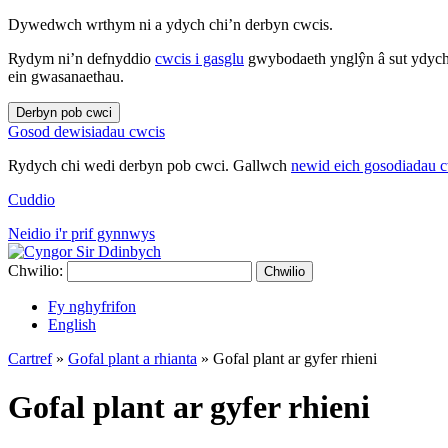
Dywedwch wrthym ni a ydych chi’n derbyn cwcis.
Rydym ni’n defnyddio
cwcis i gasglu
gwybodaeth ynglŷn â sut ydych 
ein gwasanaethau.
Derbyn pob cwci
Gosod dewisiadau cwcis
Rydych chi wedi derbyn pob cwci. Gallwch
newid eich gosodiadau 
Cuddio
Neidio i'r prif gynnwys
Chwilio:
Chwilio
Fy nghyfrifon
English
Cartref
»
Gofal plant a rhianta
»
Gofal plant ar gyfer rhieni
Gofal plant ar gyfer rhieni