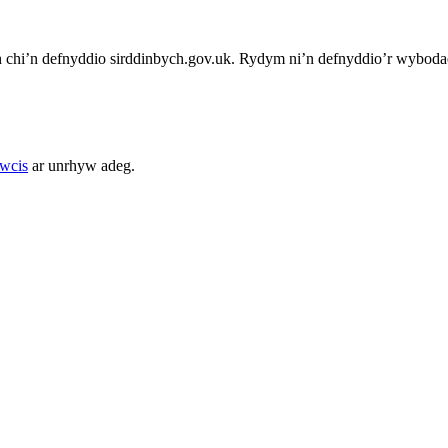
chi’n defnyddio sirddinbych.gov.uk. Rydym ni’n defnyddio’r wybodae
cwcis
ar unrhyw adeg.