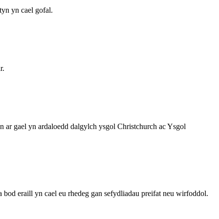
tyn yn cael gofal.
r.
 ar gael yn ardaloedd dalgylch ysgol Christchurch ac Ysgol
bod eraill yn cael eu rhedeg gan sefydliadau preifat neu wirfoddol.