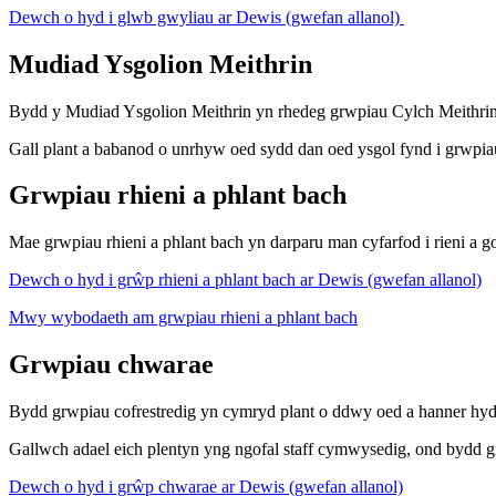
Dewch o hyd i glwb gwyliau ar Dewis (gwefan allanol)
Mudiad Ysgolion Meithrin
Bydd y Mudiad Ysgolion Meithrin yn rhedeg grwpiau Cylch Meithrin
Gall plant a babanod o unrhyw oed sydd dan oed ysgol fynd i grwpiau
Grwpiau rhieni a phlant bach
Mae grwpiau rhieni a phlant bach yn darparu man cyfarfod i rieni a g
Dewch o hyd i grŵp rhieni a phlant bach ar Dewis (gwefan allanol)
Mwy wybodaeth am grwpiau rhieni a phlant bach
Grwpiau chwarae
Bydd grwpiau cofrestredig yn cymryd plant o ddwy oed a hanner hyd 
Gallwch adael eich plentyn yng ngofal staff cymwysedig, ond bydd g
Dewch o hyd i grŵp chwarae ar Dewis (gwefan allanol)