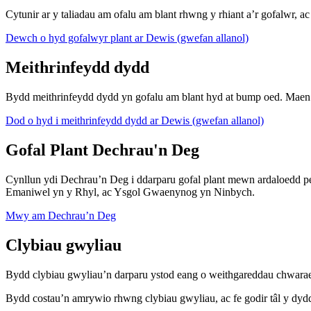
Cytunir ar y taliadau am ofalu am blant rhwng y rhiant a’r gofalwr, a
Dewch o hyd gofalwyr plant ar Dewis (gwefan allanol)
Meithrinfeydd dydd
Bydd meithrinfeydd dydd yn gofalu am blant hyd at bump oed. Maen nh
Dod o hyd i meithrinfeydd dydd ar Dewis (gwefan allanol)
Gofal Plant Dechrau'n Deg
Cynllun ydi Dechrau’n Deg i ddarparu gofal plant mewn ardaloedd pe
Emaniwel yn y Rhyl, ac Ysgol Gwaenynog yn Ninbych.
Mwy am Dechrau’n Deg
Clybiau gwyliau
Bydd clybiau gwyliau’n darparu ystod eang o weithgareddau chwarae i 
Bydd costau’n amrywio rhwng clybiau gwyliau, ac fe godir tâl y dyd