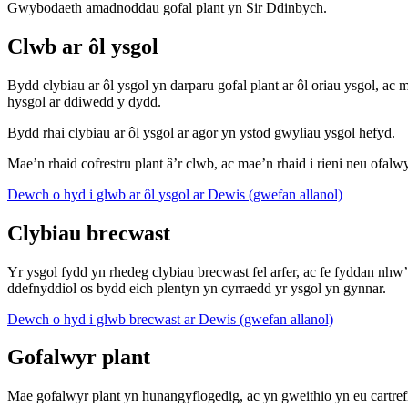
Gwybodaeth amadnoddau gofal plant yn Sir Ddinbych.
Clwb ar ôl ysgol
Bydd clybiau ar ôl ysgol yn darparu gofal plant ar ôl oriau ysgol, ac
hysgol ar ddiwedd y dydd.
Bydd rhai clybiau ar ôl ysgol ar agor yn ystod gwyliau ysgol hefyd.
Mae’n rhaid cofrestru plant â’r clwb, ac mae’n rhaid i rieni neu ofalw
Dewch o hyd i glwb ar ôl ysgol ar Dewis (gwefan allanol)
Clybiau brecwast
Yr ysgol fydd yn rhedeg clybiau brecwast fel arfer, ac fe fyddan nhw
ddefnyddiol os bydd eich plentyn yn cyrraedd yr ysgol yn gynnar.
Dewch o hyd i glwb brecwast ar Dewis (gwefan allanol)
Gofalwyr plant
Mae gofalwyr plant yn hunangyflogedig, ac yn gweithio yn eu cartref