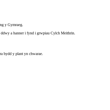
wng y Gymraeg.
n ddwy a hanner i fynd i grwpiau Cylch Meithrin.
tra bydd y plant yn chwarae.