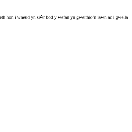
th hon i wneud yn siŵr bod y wefan yn gweithio’n iawn ac i gwella