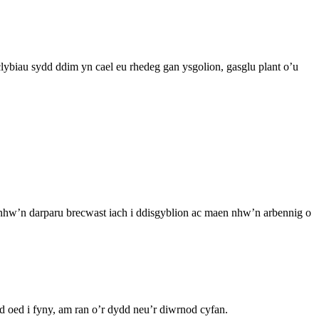
 clybiau sydd ddim yn cael eu rhedeg gan ysgolion, gasglu plant o’u
n nhw’n darparu brecwast iach i ddisgyblion ac maen nhw’n arbennig o
d oed i fyny, am ran o’r dydd neu’r diwrnod cyfan.