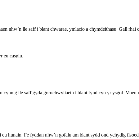
 maen nhw’n lle saff i blant chwarae, ymlacio a chymdeithasu. Gall rhai
yr eu casglu.
’n cynnig lle saff gyda goruchwyliaeth i blant fynd cyn yr ysgol. Mae
i eu hunain. Fe fyddan nhw’n gofalu am blant sydd ond ychydig fisoed