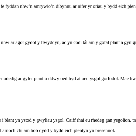
c fe fyddan nhw’n amrywio’n dibynnu ar nifer yr oriau y bydd eich plen
w ar agor gydol y flwyddyn, ac yn codi tâl am y gofal plant a gynigi
nodedig ar gyfer plant o ddwy oed hyd at oed ysgol gorfodol. Mae hwn
blant yn ystod y gwyliau ysgol. Caiff rhai eu rhedeg gan ysgolion, tra 
d arnoch chi am bob dydd y bydd eich plentyn yn bresennol.