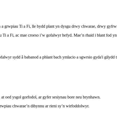
 a grwpiau Ti a Fi, lle bydd plant yn dysgu drwy chwarae, drwy gyfr
 Ti a Fi, ac mae croeso i’w gofalwyr hefyd. Mae’n rhaid i blant fod y
ofalwyr sydd â babanod a phlant bach ymlacio a sgwrsio gyda'i gilydd 
at oed ysgol gorfodol, ar gyfer sesiynau bore neu brynhawn.
rwpiau chwarae’n dibynnu ar rieni sy’n wirfoddolwyr.