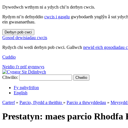
Dywedwch wrthym ni a ydych chi’n derbyn cwcis.
Rydym ni’n defnyddio
cwcis i gasglu
gwybodaeth ynglŷn â sut ydych 
ein gwasanaethau.
Derbyn pob cwci
Gosod dewisiadau cwcis
Rydych chi wedi derbyn pob cwci. Gallwch
newid eich gosodiadau 
Cuddio
Neidio i'r prif gynnwys
Chwilio:
Chwilio
Fy nghyfrifon
English
Cartref
»
Parcio, ffyrdd a theithio
»
Parcio a thrwyddedau
»
Meysydd 
Prestatyn: maes parcio Rhodfa