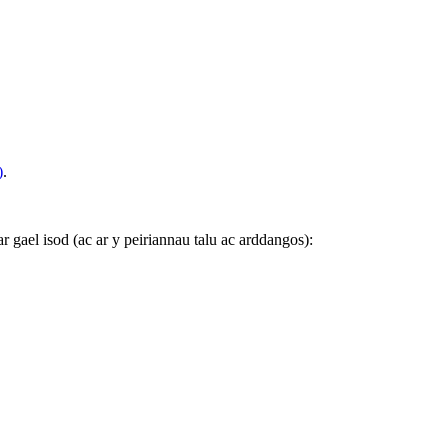
)
.
gael isod (ac ar y peiriannau talu ac arddangos):