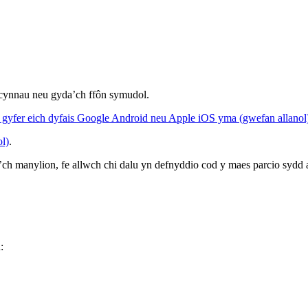
tocynnau neu gyda’ch ffôn symudol.
 gyfer eich dyfais Google Android neu Apple iOS yma (gwefan allanol
l)
.
ch manylion, fe allwch chi dalu yn defnyddio cod y maes parcio sydd ar 
: