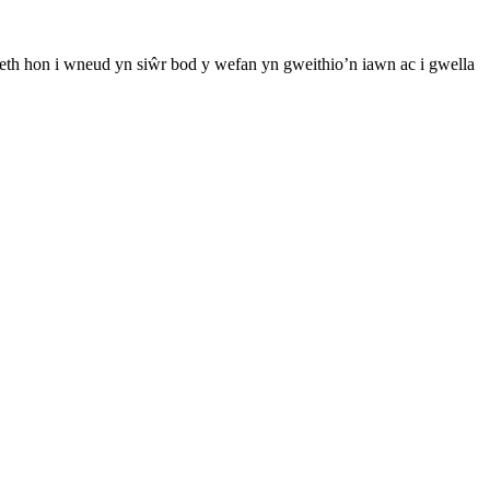
th hon i wneud yn siŵr bod y wefan yn gweithio’n iawn ac i gwella