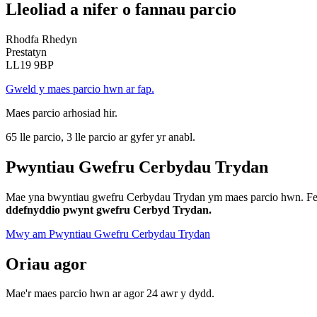
Lleoliad a nifer o fannau parcio
Rhodfa Rhedyn
Prestatyn
LL19 9BP
Gweld y maes parcio hwn ar fap.
Maes parcio arhosiad hir.
65 lle parcio, 3 lle parcio ar gyfer yr anabl.
Pwyntiau Gwefru Cerbydau Trydan
Mae yna bwyntiau gwefru Cerbydau Trydan ym maes parcio hwn. Fe fy
ddefnyddio pwynt gwefru Cerbyd Trydan.
Mwy am Pwyntiau Gwefru Cerbydau Trydan
Oriau agor
Mae'r maes parcio hwn ar agor 24 awr y dydd.