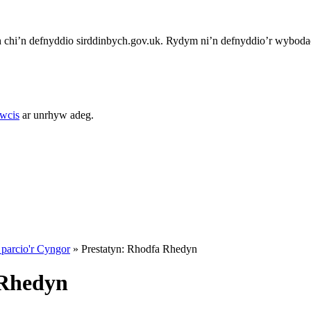
chi’n defnyddio sirddinbych.gov.uk. Rydym ni’n defnyddio’r wybodae
cwcis
ar unrhyw adeg.
parcio'r Cyngor
»
Prestatyn: Rhodfa Rhedyn
 Rhedyn