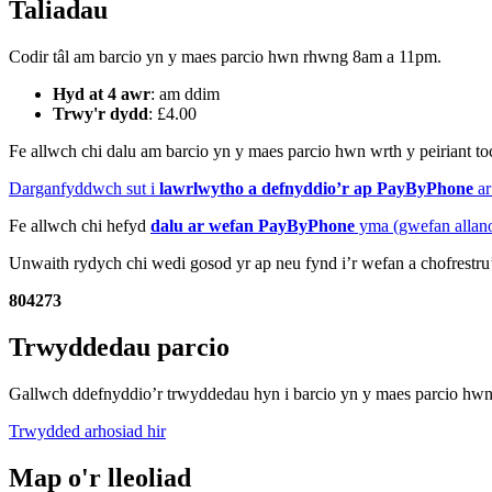
Taliadau
Codir tâl am barcio yn y maes parcio hwn rhwng 8am a 11pm.
Hyd at 4 awr
: am ddim
Trwy'r dydd
: £4.00
Fe allwch chi dalu am barcio yn y maes parcio hwn wrth y peiriant 
Darganfyddwch sut i
lawrlwytho a defnyddio’r ap PayByPhone
ar
Fe allwch chi hefyd
dalu ar wefan PayByPhone
yma (gwefan allano
Unwaith rydych chi wedi gosod yr ap neu fynd i’r wefan a chofrestru’
804273
Trwyddedau parcio
Gallwch ddefnyddio’r trwyddedau hyn i barcio yn y maes parcio hwn
Trwydded arhosiad hir
Map o'r lleoliad