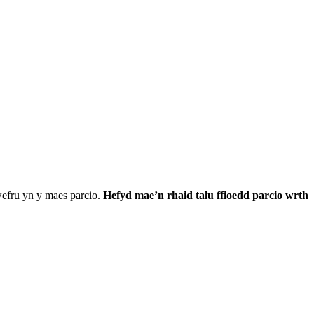
wefru yn y maes parcio.
Hefyd mae’n rhaid talu ffioedd parcio wrth