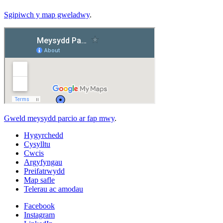
Sgipiwch y map gweladwy
.
Gweld meysydd parcio ar fap mwy
.
Hygyrchedd
Cysylltu
Cwcis
Argyfyngau
Preifatrwydd
Map safle
Telerau ac amodau
Facebook
Instagram