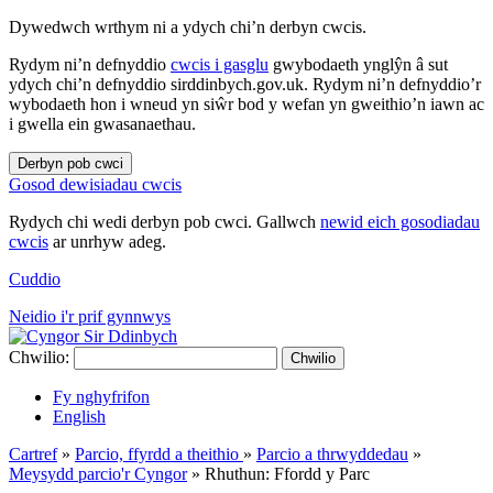
Dywedwch wrthym ni a ydych chi’n derbyn cwcis.
Rydym ni’n defnyddio
cwcis i gasglu
gwybodaeth ynglŷn â sut
ydych chi’n defnyddio sirddinbych.gov.uk. Rydym ni’n defnyddio’r
wybodaeth hon i wneud yn siŵr bod y wefan yn gweithio’n iawn ac
i gwella ein gwasanaethau.
Derbyn pob cwci
Gosod dewisiadau cwcis
Rydych chi wedi derbyn pob cwci. Gallwch
newid eich gosodiadau
cwcis
ar unrhyw adeg.
Cuddio
Neidio i'r prif gynnwys
Chwilio:
Chwilio
Fy nghyfrifon
English
Cartref
»
Parcio, ffyrdd a theithio
»
Parcio a thrwyddedau
»
Meysydd parcio'r Cyngor
»
Rhuthun: Ffordd y Parc