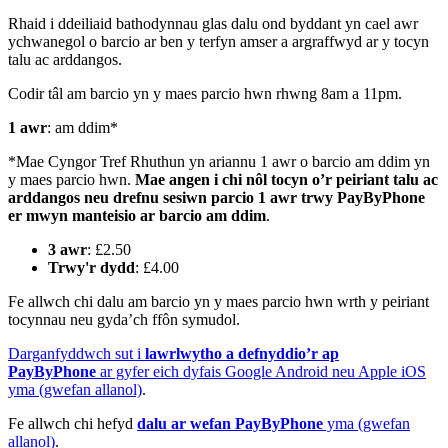
Rhaid i ddeiliaid bathodynnau glas dalu ond byddant yn cael awr
ychwanegol o barcio ar ben y terfyn amser a argraffwyd ar y tocyn
talu ac arddangos.
Codir tâl am barcio yn y maes parcio hwn rhwng 8am a 11pm.
1 awr
: am ddim*
*Mae Cyngor Tref Rhuthun yn ariannu 1 awr o barcio am ddim yn
y maes parcio hwn.
Mae angen i chi nôl tocyn o’r peiriant talu ac
arddangos neu drefnu sesiwn parcio 1 awr trwy PayByPhone
er mwyn manteisio ar barcio am ddim
.
3 awr
: £2.50
Trwy'r dydd
: £4.00
Fe allwch chi dalu am barcio yn y maes parcio hwn wrth y peiriant
tocynnau neu gyda’ch ffôn symudol.
Darganfyddwch sut i
lawrlwytho a defnyddio’r ap
PayByPhone
ar gyfer eich dyfais Google Android neu Apple iOS
yma (gwefan allanol)
.
Fe allwch chi hefyd
dalu ar wefan PayByPhone
yma (gwefan
allanol)
.