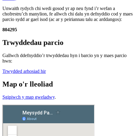
Unwaith rydych chi wedi gosod yr ap neu fynd i’r wefan a
chofrestru’ch manylion, fe allwch chi dalu yn defnyddio cod y maes
parcio sydd ar gael isod (ac ar y peiriannau talu ac arddangos):
804295
Trwyddedau parcio
Gallwch ddefnyddio’r trwyddedau hyn i barcio yn y maes parcio
hwn:
Trwydded arhosiad hir
Map o'r lleoliad
Sgipiwch y map gweladwy
.