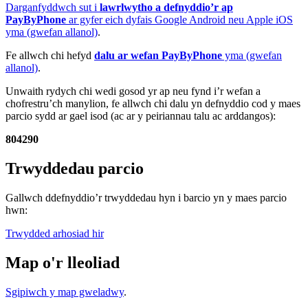
Darganfyddwch sut i
lawrlwytho a defnyddio’r ap
PayByPhone
ar gyfer eich dyfais Google Android neu Apple iOS
yma (gwefan allanol)
.
Fe allwch chi hefyd
dalu ar wefan PayByPhone
yma (gwefan
allanol)
.
Unwaith rydych chi wedi gosod yr ap neu fynd i’r wefan a
chofrestru’ch manylion, fe allwch chi dalu yn defnyddio cod y maes
parcio sydd ar gael isod (ac ar y peiriannau talu ac arddangos):
804290
Trwyddedau parcio
Gallwch ddefnyddio’r trwyddedau hyn i barcio yn y maes parcio
hwn:
Trwydded arhosiad hir
Map o'r lleoliad
Sgipiwch y map gweladwy
.