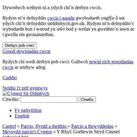
Dywedwch wrthym ni a ydych chi’n derbyn cwcis.
Rydym ni’n defnyddio
cwcis i gasglu
gwybodaeth ynglŷn â sut
ydych chi’n defnyddio sirddinbych.gov.uk. Rydym ni’n defnyddio’r
wybodaeth hon i wneud yn siŵr bod y wefan yn gweithio’n iawn ac
i gwella ein gwasanaethau.
Derbyn pob cwci
Gosod dewisiadau cwcis
Rydych chi wedi derbyn pob cwci. Gallwch
newid eich gosodiadau
cwcis
ar unrhyw adeg.
Cuddio
Neidio i'r prif gynnwys
Chwilio:
Chwilio
Fy nghyfrifon
English
Cartref
»
Parcio, ffyrdd a theithio
»
Parcio a thrwyddedau
»
Meysydd parcio'r Cyngor
»
Y Rhyl: Gorllewin Stryd Cinmel