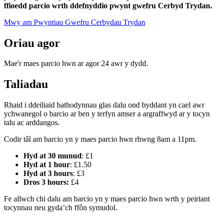
ffioedd parcio wrth ddefnyddio pwynt gwefru Cerbyd Trydan.
Mwy am Pwyntiau Gwefru Cerbydau Trydan
Oriau agor
Mae'r maes parcio hwn ar agor 24 awr y dydd.
Taliadau
Rhaid i ddeiliaid bathodynnau glas dalu ond byddant yn cael awr
ychwanegol o barcio ar ben y terfyn amser a argraffwyd ar y tocyn
talu ac arddangos.
Codir tâl am barcio yn y maes parcio hwn rhwng 8am a 11pm.
Hyd at 30 munud
: £1
Hyd at 1 hour
: £1.50
Hyd at 3 hours
: £3
Dros 3 hours:
£4
Fe allwch chi dalu am barcio yn y maes parcio hwn wrth y peiriant
tocynnau neu gyda’ch ffôn symudol.