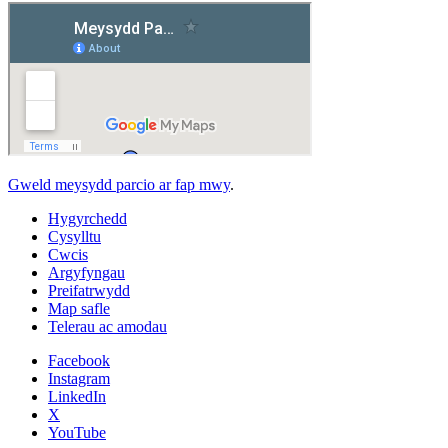
Gweld meysydd parcio ar fap mwy
.
Hygyrchedd
Cysylltu
Cwcis
Argyfyngau
Preifatrwydd
Map safle
Telerau ac amodau
Facebook
Instagram
LinkedIn
X
YouTube