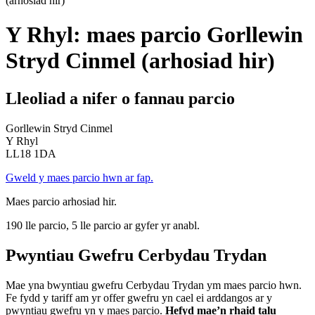
(arhosiad hir)
Y Rhyl: maes parcio Gorllewin
Stryd Cinmel (arhosiad hir)
Lleoliad a nifer o fannau parcio
Gorllewin Stryd Cinmel
Y Rhyl
LL18 1DA
Gweld y maes parcio hwn ar fap.
Maes parcio arhosiad hir.
190 lle parcio, 5 lle parcio ar gyfer yr anabl.
Pwyntiau Gwefru Cerbydau Trydan
Mae yna bwyntiau gwefru Cerbydau Trydan ym maes parcio hwn.
Fe fydd y tariff am yr offer gwefru yn cael ei arddangos ar y
pwyntiau gwefru yn y maes parcio.
Hefyd mae’n rhaid talu