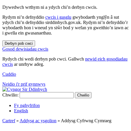
Dywedwch wrthym ni a ydych chi’n derbyn cwcis.
Rydym ni’n defnyddio
cwcis i gasglu
gwybodaeth ynglŷn â sut
ydych chi’n defnyddio sirddinbych.gov.uk. Rydym ni’n defnyddio’r
wybodaeth hon i wneud yn siŵr bod y wefan yn gweithio’n iawn ac
i gwella ein gwasanaethau.
Derbyn pob cwci
Gosod dewisiadau cwcis
Rydych chi wedi derbyn pob cwci. Gallwch
newid eich gosodiadau
cwcis
ar unrhyw adeg.
Cuddio
Neidio i'r prif gynnwys
Chwilio:
Chwilio
Fy nghyfrifon
English
Cartref
»
Addysg ac ysgolion
»
Addysg Cyfrwng Cymraeg