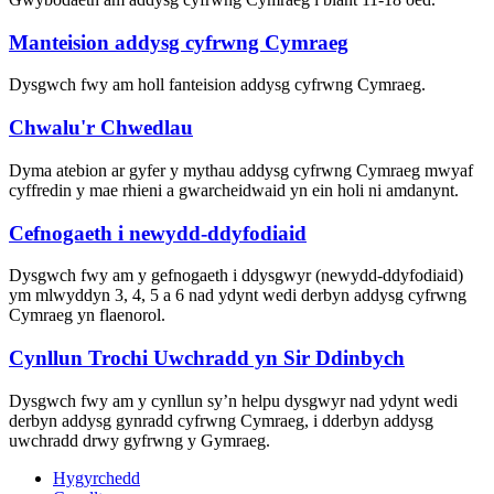
Manteision addysg cyfrwng Cymraeg
Dysgwch fwy am holl fanteision addysg cyfrwng Cymraeg.
Chwalu'r Chwedlau
Dyma atebion ar gyfer y mythau addysg cyfrwng Cymraeg mwyaf
cyffredin y mae rhieni a gwarcheidwaid yn ein holi ni amdanynt.
Cefnogaeth i newydd-ddyfodiaid
Dysgwch fwy am y gefnogaeth i ddysgwyr (newydd-ddyfodiaid)
ym mlwyddyn 3, 4, 5 a 6 nad ydynt wedi derbyn addysg cyfrwng
Cymraeg yn flaenorol.
Cynllun Trochi Uwchradd yn Sir Ddinbych
Dysgwch fwy am y cynllun sy’n helpu dysgwyr nad ydynt wedi
derbyn addysg gynradd cyfrwng Cymraeg, i dderbyn addysg
uwchradd drwy gyfrwng y Gymraeg.
Hygyrchedd