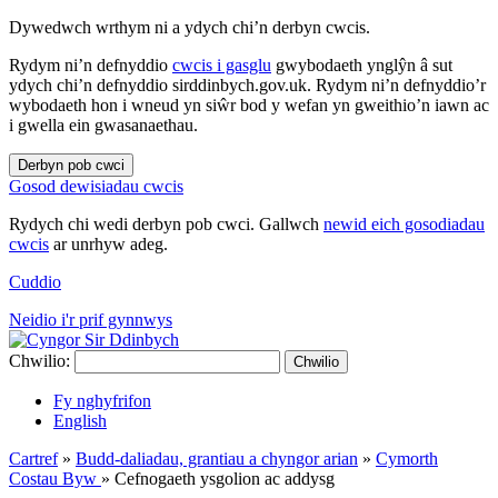
Dywedwch wrthym ni a ydych chi’n derbyn cwcis.
Rydym ni’n defnyddio
cwcis i gasglu
gwybodaeth ynglŷn â sut
ydych chi’n defnyddio sirddinbych.gov.uk. Rydym ni’n defnyddio’r
wybodaeth hon i wneud yn siŵr bod y wefan yn gweithio’n iawn ac
i gwella ein gwasanaethau.
Derbyn pob cwci
Gosod dewisiadau cwcis
Rydych chi wedi derbyn pob cwci. Gallwch
newid eich gosodiadau
cwcis
ar unrhyw adeg.
Cuddio
Neidio i'r prif gynnwys
Chwilio:
Chwilio
Fy nghyfrifon
English
Cartref
»
Budd-daliadau, grantiau a chyngor arian
»
Cymorth
Costau Byw
»
Cefnogaeth ysgolion ac addysg