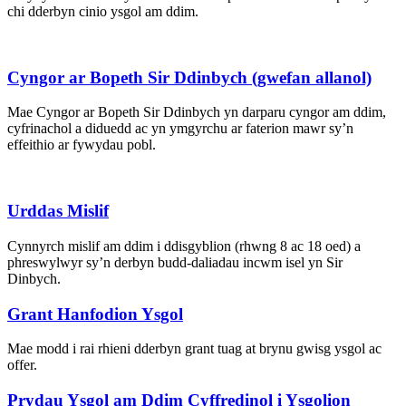
chi dderbyn cinio ysgol am ddim.
Cyngor ar Bopeth Sir Ddinbych (gwefan allanol)
Mae Cyngor ar Bopeth Sir Ddinbych yn darparu cyngor am ddim,
cyfrinachol a diduedd ac yn ymgyrchu ar faterion mawr sy’n
effeithio ar fywydau pobl.
Urddas Mislif
Cynnyrch mislif am ddim i ddisgyblion (rhwng 8 ac 18 oed) a
phreswylwyr sy’n derbyn budd-daliadau incwm isel yn Sir
Dinbych.
Grant Hanfodion Ysgol
Mae modd i rai rhieni dderbyn grant tuag at brynu gwisg ysgol ac
offer.
Prydau Ysgol am Ddim Cyffredinol i Ysgolion