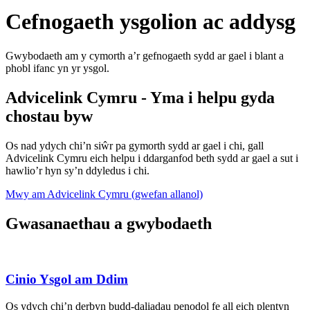
Cefnogaeth ysgolion ac addysg
Gwybodaeth am y cymorth a’r gefnogaeth sydd ar gael i blant a
phobl ifanc yn yr ysgol.
Advicelink Cymru - Yma i helpu gyda
chostau byw
Os nad ydych chi’n siŵr pa gymorth sydd ar gael i chi, gall
Advicelink Cymru eich helpu i ddarganfod beth sydd ar gael a sut i
hawlio’r hyn sy’n ddyledus i chi.
Mwy am Advicelink Cymru (gwefan allanol)
Gwasanaethau a gwybodaeth
Cinio Ysgol am Ddim
Os ydych chi’n derbyn budd-daliadau penodol fe all eich plentyn