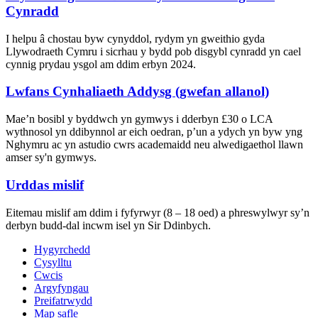
Cynradd
I helpu â chostau byw cynyddol, rydym yn gweithio gyda
Llywodraeth Cymru i sicrhau y bydd pob disgybl cynradd yn cael
cynnig prydau ysgol am ddim erbyn 2024.
Lwfans Cynhaliaeth Addysg (gwefan allanol)
Mae’n bosibl y byddwch yn gymwys i dderbyn £30 o LCA
wythnosol yn ddibynnol ar eich oedran, p’un a ydych yn byw yng
Nghymru ac yn astudio cwrs academaidd neu alwedigaethol llawn
amser sy'n gymwys.
Urddas mislif
Eitemau mislif am ddim i fyfyrwyr (8 – 18 oed) a phreswylwyr sy’n
derbyn budd-dal incwm isel yn Sir Ddinbych.
Hygyrchedd
Cysylltu
Cwcis
Argyfyngau
Preifatrwydd
Map safle