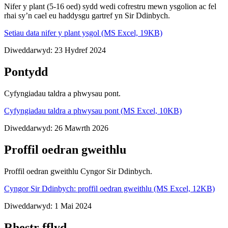
Nifer y plant (5-16 oed) sydd wedi cofrestru mewn ysgolion ac fel
rhai sy’n cael eu haddysgu gartref yn Sir Ddinbych.
Setiau data nifer y plant ysgol (MS Excel, 19KB)
Diweddarwyd: 23 Hydref 2024
Pontydd
Cyfyngiadau taldra a phwysau pont.
Cyfyngiadau taldra a phwysau pont (MS Excel, 10KB)
Diweddarwyd: 26 Mawrth 2026
Proffil oedran gweithlu
Proffil oedran gweithlu Cyngor Sir Ddinbych.
Cyngor Sir Ddinbych: proffil oedran gweithlu (MS Excel, 12KB)
Diweddarwyd: 1 Mai 2024
Rhestr fflyd