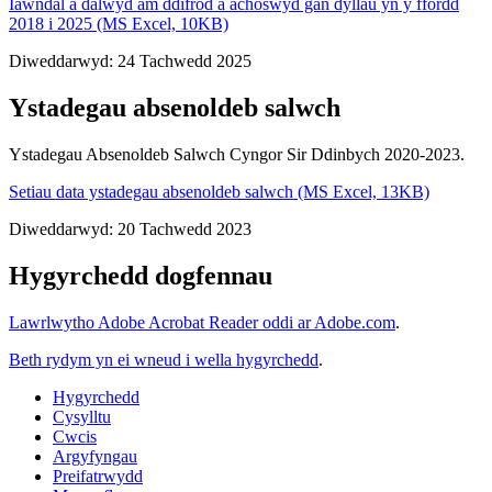
Iawndal a dalwyd am ddifrod a achoswyd gan dyllau yn y ffordd
2018 i 2025 (MS Excel, 10KB)
Diweddarwyd: 24 Tachwedd 2025
Ystadegau absenoldeb salwch
Ystadegau Absenoldeb Salwch Cyngor Sir Ddinbych 2020-2023.
Setiau data ystadegau absenoldeb salwch (MS Excel, 13KB)
Diweddarwyd: 20 Tachwedd 2023
Hygyrchedd dogfennau
Lawrlwytho Adobe Acrobat Reader oddi ar Adobe.com
.
Beth rydym yn ei wneud i wella hygyrchedd
.
Hygyrchedd
Cysylltu
Cwcis
Argyfyngau
Preifatrwydd