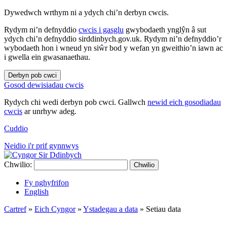
Dywedwch wrthym ni a ydych chi’n derbyn cwcis.
Rydym ni’n defnyddio
cwcis i gasglu
gwybodaeth ynglŷn â sut
ydych chi’n defnyddio sirddinbych.gov.uk. Rydym ni’n defnyddio’r
wybodaeth hon i wneud yn siŵr bod y wefan yn gweithio’n iawn ac
i gwella ein gwasanaethau.
Derbyn pob cwci
Gosod dewisiadau cwcis
Rydych chi wedi derbyn pob cwci. Gallwch
newid eich gosodiadau
cwcis
ar unrhyw adeg.
Cuddio
Neidio i'r prif gynnwys
Chwilio:
Chwilio
Fy nghyfrifon
English
Cartref
»
Eich Cyngor
»
Ystadegau a data
»
Setiau data