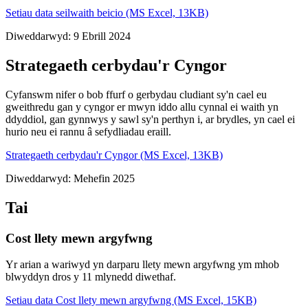
Setiau data seilwaith beicio (MS Excel, 13KB)
Diweddarwyd: 9 Ebrill 2024
Strategaeth cerbydau'r Cyngor
Cyfanswm nifer o bob ffurf o gerbydau cludiant sy'n cael eu
gweithredu gan y cyngor er mwyn iddo allu cynnal ei waith yn
ddyddiol, gan gynnwys y sawl sy'n perthyn i, ar brydles, yn cael ei
hurio neu ei rannu â sefydliadau eraill.
Strategaeth cerbydau'r Cyngor (MS Excel, 13KB)
Diweddarwyd: Mehefin 2025
Tai
Cost llety mewn argyfwng
Yr arian a wariwyd yn darparu llety mewn argyfwng ym mhob
blwyddyn dros y 11 mlynedd diwethaf.
Setiau data Cost llety mewn argyfwng (MS Excel, 15KB)