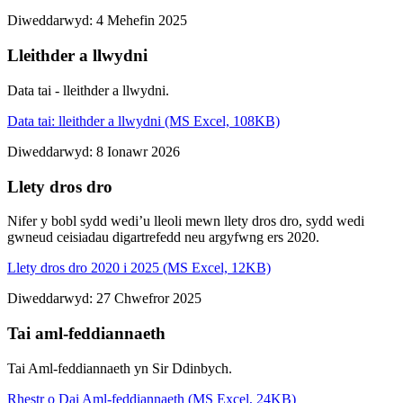
Diweddarwyd: 4 Mehefin 2025
Lleithder a llwydni
Data tai - lleithder a llwydni.
Data tai: lleithder a llwydni (MS Excel, 108KB)
Diweddarwyd: 8 Ionawr 2026
Llety dros dro
Nifer y bobl sydd wedi’u lleoli mewn llety dros dro, sydd wedi
gwneud ceisiadau digartrefedd neu argyfwng ers 2020.
Llety dros dro 2020 i 2025 (MS Excel, 12KB)
Diweddarwyd: 27 Chwefror 2025
Tai aml-feddiannaeth
Tai Aml-feddiannaeth yn Sir Ddinbych.
Rhestr o Dai Aml-feddiannaeth (MS Excel, 24KB)