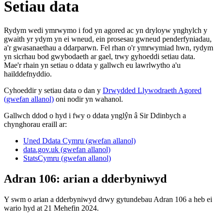
Setiau data
Rydym wedi ymrwymo i fod yn agored ac yn dryloyw ynghylch y
gwaith yr ydym yn ei wneud, ein prosesau gwneud penderfyniadau,
a'r gwasanaethau a ddarparwn. Fel rhan o'r ymrwymiad hwn, rydym
yn sicrhau bod gwybodaeth ar gael, trwy gyhoeddi setiau data.
Mae'r rhain yn setiau o ddata y gallwch eu lawrlwytho a'u
hailddefnyddio.
Cyhoeddir y setiau data o dan y
Drwydded Llywodraeth Agored
(gwefan allanol)
oni nodir yn wahanol.
Gallwch ddod o hyd i fwy o ddata ynglŷn â Sir Ddinbych a
chynghorau eraill ar:
Uned Ddata Cymru (gwefan allanol)
data.gov.uk (gwefan allanol)
StatsCymru (gwefan allanol)
Adran 106: arian a dderbyniwyd
Y swm o arian a dderbyniwyd drwy gytundebau Adran 106 a heb ei
wario hyd at 21 Mehefin 2024.