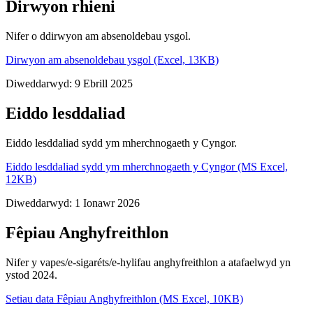
Dirwyon rhieni
Nifer o ddirwyon am absenoldebau ysgol.
Dirwyon am absenoldebau ysgol (Excel, 13KB)
Diweddarwyd: 9 Ebrill 2025
Eiddo lesddaliad
Eiddo lesddaliad sydd ym mherchnogaeth y Cyngor.
Eiddo lesddaliad sydd ym mherchnogaeth y Cyngor (MS Excel,
12KB)
Diweddarwyd: 1 Ionawr 2026
Fêpiau Anghyfreithlon
Nifer y vapes/e-sigaréts/e-hylifau anghyfreithlon a atafaelwyd yn
ystod 2024.
Setiau data Fêpiau Anghyfreithlon (MS Excel, 10KB)