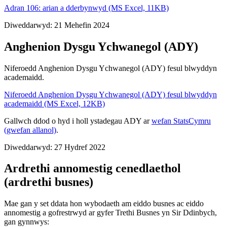
Adran 106: arian a dderbynwyd (MS Excel, 11KB)
Diweddarwyd: 21 Mehefin 2024
Anghenion Dysgu Ychwanegol (ADY)
Niferoedd Anghenion Dysgu Ychwanegol (ADY) fesul blwyddyn
academaidd.
Niferoedd Anghenion Dysgu Ychwanegol (ADY) fesul blwyddyn
academaidd (MS Excel, 12KB)
Gallwch ddod o hyd i holl ystadegau ADY ar
wefan StatsCymru
(gwefan allanol)
.
Diweddarwyd: 27 Hydref 2022
Ardrethi annomestig cenedlaethol
(ardrethi busnes)
Mae gan y set ddata hon wybodaeth am eiddo busnes ac eiddo
annomestig a gofrestrwyd ar gyfer Trethi Busnes yn Sir Ddinbych,
gan gynnwys: