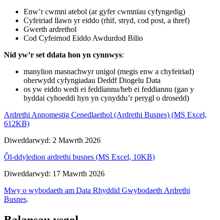
Enw’r cwmni atebol (ar gyfer cwmnïau cyfyngedig)
Cyfeiriad llawn yr eiddo (rhif, stryd, cod post, a thref)
Gwerth ardrethol
Cod Cyfeirnod Eiddo Awdurdod Bilio
Nid yw’r set ddata hon yn cynnwys
:
manylion masnachwyr unigol (megis enw a chyfeiriad)
oherwydd cyfyngiadau Deddf Diogelu Data
os yw eiddo wedi ei feddiannu/heb ei feddiannu (gan y
byddai cyhoeddi hyn yn cynyddu’r perygl o drosedd)
Ardrethi Annomestig Cenedlaethol (Ardrethi Busnes) (MS Excel,
612KB)
Diweddarwyd: 2 Mawrth 2026
Ôl-ddyledion ardrethi busnes (MS Excel, 10KB)
Diweddarwyd: 17 Mawrth 2026
Mwy o wybodaeth am Data Rhyddid Gwybodaeth Ardrethi
Busnes
.