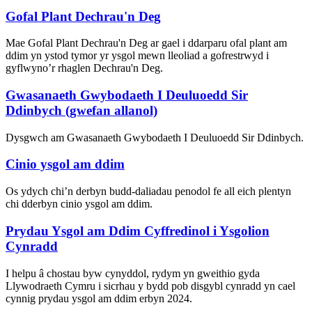
Gofal Plant Dechrau'n Deg
Mae Gofal Plant Dechrau'n Deg ar gael i ddarparu ofal plant am
ddim yn ystod tymor yr ysgol mewn lleoliad a gofrestrwyd i
gyflwyno’r rhaglen Dechrau'n Deg.
Gwasanaeth Gwybodaeth I Deuluoedd Sir
Ddinbych (gwefan allanol)
Dysgwch am Gwasanaeth Gwybodaeth I Deuluoedd Sir Ddinbych.
Cinio ysgol am ddim
Os ydych chi’n derbyn budd-daliadau penodol fe all eich plentyn
chi dderbyn cinio ysgol am ddim.
Prydau Ysgol am Ddim Cyffredinol i Ysgolion
Cynradd
I helpu â chostau byw cynyddol, rydym yn gweithio gyda
Llywodraeth Cymru i sicrhau y bydd pob disgybl cynradd yn cael
cynnig prydau ysgol am ddim erbyn 2024.