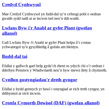
Credyd Cynhwysol
Mae Credyd Cynhwysol yn fudd-dal sy’n cefnogi pobl o oedran
gwaith sydd naill ai ar incwm isel neu’n ddi-waith.
Lwfans Byw i'r Anabl ar gyfer Plant (gwefan
allanol)
Gall Lwfans Byw i'r Anabl ar gyfer Plant helpu â’r costau
ychwanegol sy'n gysylltiedig â gofalu am blentyn.
Budd-dal tai
Efallai y gallwch gael help gyda’ch rhent os ydych chi o’r oedran i
dderbyn Pensiwn y Wladwriaeth neu’n byw mewn llety â chymorth.
Cynllun gostyngiadau'r dreth gyngor
Efallai y bydd gennych yr hawl i ostyngiad ar eich treth cyngor, yn
ddibynnol ar eich incwm.
Cronfa Cymorth Dewisol (DAF) (gwefan allanol)