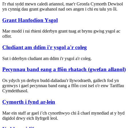
I'r rhai sydd mewn caledi ariannol, mae'r Gronfa Cymorth Dewisol
yn cynnig dau grant gwahanol nad oes angen i chi eu talu yn ôl.
Grant Hanfodion Ysgol
Mae modd i rai rhieni dderbyn grant tuag at brynu gwisg ysgol ac
offer.
Cludiant am ddim i'r ysgol a'r coleg
Sut i dderbyn cludiant am ddim i'r ysgol a'r coleg.
Pecynnau band eang a ffôn rhatach (gwefan allanol)
Os ydych yn derbyn budd-daliadau'r llywodraeth, gallech fod yn
gymwys i gael pecynnau band eang a ffôn cost isel o'r enw Tariffau
Cymdeithasol.
Cymorth i fynd ar-lein
Mae ein staff ar gael i’ch cynorthwyo chi â chael mynediad at y byd
digidol drwy eich llyfrgell leol.