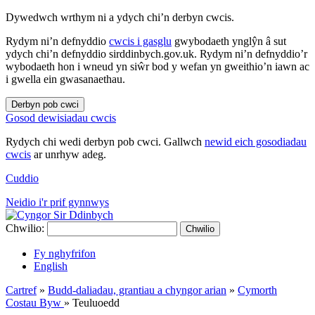
Dywedwch wrthym ni a ydych chi’n derbyn cwcis.
Rydym ni’n defnyddio
cwcis i gasglu
gwybodaeth ynglŷn â sut
ydych chi’n defnyddio sirddinbych.gov.uk. Rydym ni’n defnyddio’r
wybodaeth hon i wneud yn siŵr bod y wefan yn gweithio’n iawn ac
i gwella ein gwasanaethau.
Derbyn pob cwci
Gosod dewisiadau cwcis
Rydych chi wedi derbyn pob cwci. Gallwch
newid eich gosodiadau
cwcis
ar unrhyw adeg.
Cuddio
Neidio i'r prif gynnwys
Chwilio:
Chwilio
Fy nghyfrifon
English
Cartref
»
Budd-daliadau, grantiau a chyngor arian
»
Cymorth
Costau Byw
»
Teuluoedd