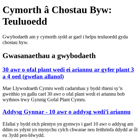
Cymorth â Chostau Byw:
Teuluoedd
Gwybodaeth am y cymorth sydd ar gael i helpu teuluoedd gyda
chostau byw.
Gwasanaethau a gwybodaeth
30 awr o ofal plant wedi ei ariannu ar gyfer plant 3
a 4 oed (gwefan allanol)
Mae Llywodraeth Cymru wedi cadarnhau y bydd rhieni sy’n
gweithio yn gallu cael 30 awr o ofal plant wedi ei ariannu bob
wythnos trwy Gynnig Gofal Plant Cymru.
Addysg Gynnar - 10 awr o addysg wedi’i ariannu
Efallai y bydd eich plentyn yn gymwys i gael 10 awr o addysg am
ddim os ydynt yn mynychu cylch chwarae neu feithrinfa ddydd ar ôl
eu 3ydd pen-blwydd.