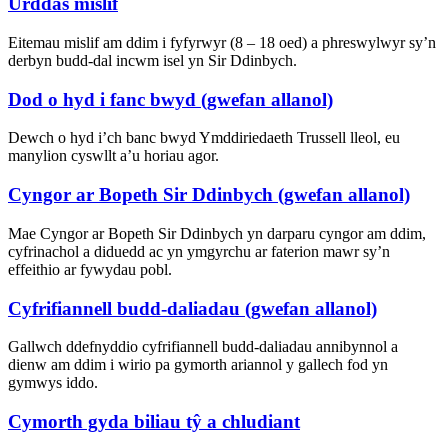
Urddas mislif
Eitemau mislif am ddim i fyfyrwyr (8 – 18 oed) a phreswylwyr sy’n
derbyn budd-dal incwm isel yn Sir Ddinbych.
Dod o hyd i fanc bwyd (gwefan allanol)
Dewch o hyd i’ch banc bwyd Ymddiriedaeth Trussell lleol, eu
manylion cyswllt a’u horiau agor.
Cyngor ar Bopeth Sir Ddinbych (gwefan allanol)
Mae Cyngor ar Bopeth Sir Ddinbych yn darparu cyngor am ddim,
cyfrinachol a diduedd ac yn ymgyrchu ar faterion mawr sy’n
effeithio ar fywydau pobl.
Cyfrifiannell budd-daliadau (gwefan allanol)
Gallwch ddefnyddio cyfrifiannell budd-daliadau annibynnol a
dienw am ddim i wirio pa gymorth ariannol y gallech fod yn
gymwys iddo.
Cymorth gyda biliau tŷ a chludiant