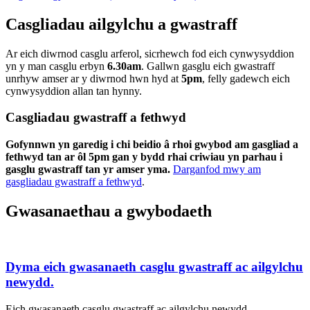
Casgliadau ailgylchu a gwastraff
Ar eich diwrnod casglu arferol, sicrhewch fod eich cynwysyddion
yn y man casglu erbyn
6.30am
. Gallwn gasglu eich gwastraff
unrhyw amser ar y diwrnod hwn hyd at
5pm
, felly gadewch eich
cynwysyddion allan tan hynny.
Casgliadau gwastraff a fethwyd
Gofynnwn yn garedig i chi beidio â rhoi gwybod am gasgliad a
fethwyd tan ar ôl 5pm gan y bydd rhai criwiau yn parhau i
gasglu gwastraff tan yr amser yma.
Darganfod mwy am
gasgliadau gwastraff a fethwyd
.
Gwasanaethau a gwybodaeth
Dyma eich gwasanaeth casglu gwastraff ac ailgylchu
newydd.
Eich gwasanaeth casglu gwastraff ac ailgylchu newydd.