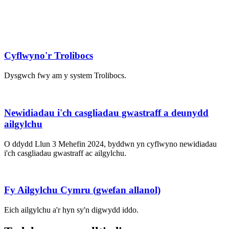
Cyflwyno'r Trolibocs
Dysgwch fwy am y system Trolibocs.
Newidiadau i'ch casgliadau gwastraff a deunydd
ailgylchu
O ddydd Llun 3 Mehefin 2024, byddwn yn cyflwyno newidiadau
i'ch casgliadau gwastraff ac ailgylchu.
Fy Ailgylchu Cymru (gwefan allanol)
Eich ailgylchu a'r hyn sy'n digwydd iddo.