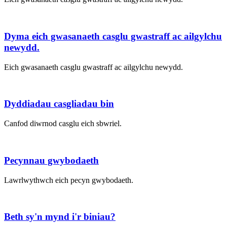
Dyma eich gwasanaeth casglu gwastraff ac ailgylchu
newydd.
Eich gwasanaeth casglu gwastraff ac ailgylchu newydd.
Dyddiadau casgliadau bin
Canfod diwrnod casglu eich sbwriel.
Pecynnau gwybodaeth
Lawrlwythwch eich pecyn gwybodaeth.
Beth sy'n mynd i'r biniau?