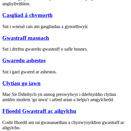
anghyfreithlon.
Casgliad â chymorth
Sut i wneud cais am gasgliadau a gynorthwyir.
Gwastraff masnach
Sut i drefnu gwaredu gwastraff o safle busnes.
Gwaredu asbestos
Sut i gael gwared ar asbestos.
Clytiau go iawn
Mae Sir Ddinbych yn annog preswylwyr i ddefnyddio clytiau
amldro modern 'go iawn' i arbed arian a helpu'r amgylchedd.
Ffioedd Gwastraff ac ailgylchu
Codir ffioedd am rai gwasanaethau a chynwysyddion gwastraff ac
ailgylchu.