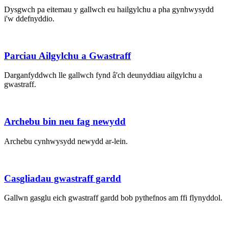
Dysgwch pa eitemau y gallwch eu hailgylchu a pha gynhwysydd
i'w ddefnyddio.
Parciau Ailgylchu a Gwastraff
Darganfyddwch lle gallwch fynd â'ch deunyddiau ailgylchu a
gwastraff.
Archebu bin neu fag newydd
Archebu cynhwysydd newydd ar-lein.
Casgliadau gwastraff gardd
Gallwn gasglu eich gwastraff gardd bob pythefnos am ffi flynyddol.