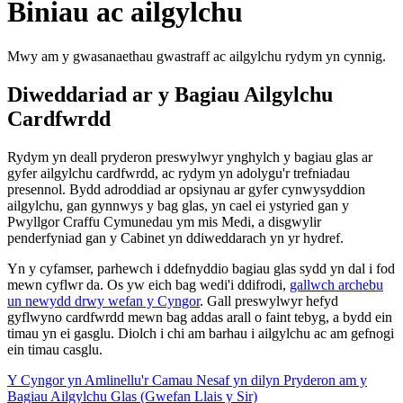
Biniau ac ailgylchu
Mwy am y gwasanaethau gwastraff ac ailgylchu rydym yn cynnig.
Diweddariad ar y Bagiau Ailgylchu
Cardfwrdd
Rydym yn deall pryderon preswylwyr ynghylch y bagiau glas ar
gyfer ailgylchu cardfwrdd, ac rydym yn adolygu'r trefniadau
presennol. Bydd adroddiad ar opsiynau ar gyfer cynwysyddion
ailgylchu, gan gynnwys y bag glas, yn cael ei ystyried gan y
Pwyllgor Craffu Cymunedau ym mis Medi, a disgwylir
penderfyniad gan y Cabinet yn ddiweddarach yn yr hydref.
Yn y cyfamser, parhewch i ddefnyddio bagiau glas sydd yn dal i fod
mewn cyflwr da. Os yw eich bag wedi'i ddifrodi,
gallwch archebu
un newydd drwy wefan y Cyngor
. Gall preswylwyr hefyd
gyflwyno cardfwrdd mewn bag addas arall o faint tebyg, a bydd ein
timau yn ei gasglu. Diolch i chi am barhau i ailgylchu ac am gefnogi
ein timau casglu.
Y Cyngor yn Amlinellu'r Camau Nesaf yn dilyn Pryderon am y
Bagiau Ailgylchu Glas (Gwefan Llais y Sir)